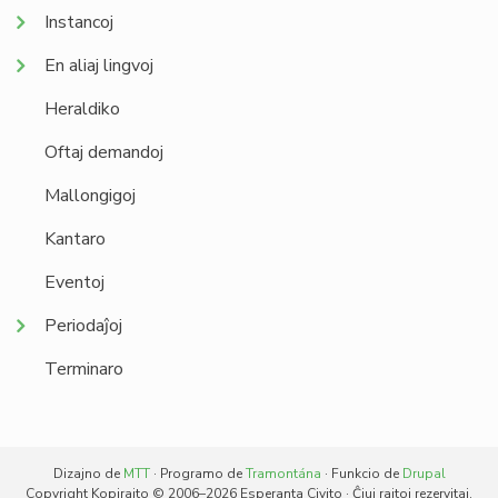
Instancoj
En aliaj lingvoj
Heraldiko
Oftaj demandoj
Mallongigoj
Kantaro
Eventoj
Periodaĵoj
Terminaro
Dizajno de
MTT
· Programo de
Tramontána
· Funkcio de
Drupal
Copyright Kopirajto © 2006–2026 Esperanta Civito · Ĉiuj rajtoj rezervitaj.