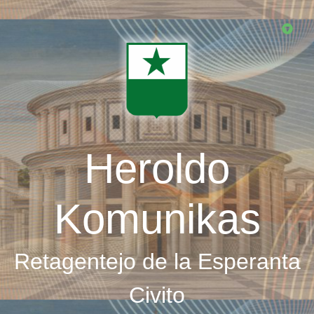
Skip
to
main
content
Heroldo
Komunikas
Retagentejo de la Esperanta
Civito