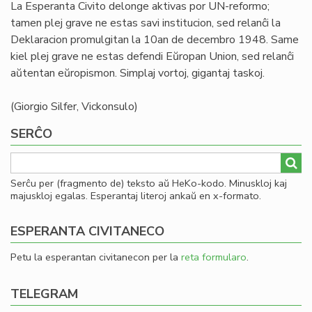
La Esperanta Civito delonge aktivas por UN-reformo;
tamen plej grave ne estas savi institucion, sed relanĉi la
Deklaracion promulgitan la 10an de decembro 1948. Same
kiel plej grave ne estas defendi Eŭropan Union, sed relanĉi
aŭtentan eŭropismon. Simplaj vortoj, gigantaj taskoj.
(Giorgio Silfer, Vickonsulo)
SERĈO
Serĉu per (fragmento de) teksto aŭ HeKo-kodo. Minuskloj kaj
majuskloj egalas. Esperantaj literoj ankaŭ en x-formato.
ESPERANTA CIVITANECO
Petu la esperantan civitanecon per la
reta formularo
.
TELEGRAM