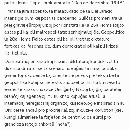
pri la Homaj Rajtoj, proklamita la 10an de decembro 1948.”
Trans la jura aspekto, la malaplikado de la Deklaracio
intensiĝis dum kaj post la pandemio. Suﬁĉas promeni tra la
plej gravaj eŭropaj urboj por konstati ke la 25a Homa Rajto
estas pli kaj pli malrespektata: senhejmuloj ĉie. Geopolitike
la 28a Homa Rajto estas pli kaj pli tretita: diktaturoj
fortikas kaj fascinas ĉie, dum demokratioj pli kaj pli krizas.
Kaj tiel plu.
Demokratioj en krizo kaj fascinaj diktaturoj kondukis al la
dua mondmilito: se la scenaro ripetiĝas, la nunaj politikaj
gvidantoj, okcidente kaj oriente, ne povos preteksti ke la
geopolitika kolapso ne estis supozebla. En tiu kunteksto
evidente krizas unuavice Unuiĝintaj Nacioj kaj ĝiaj paralelaj
branĉoj kaj agentejoj. Al tiu krizo kupliĝas ankaŭ la
internaciaj neregistaraj organizoj kiuj ideologie inspiras sin al
UN; certe ankaŭ pro propraj kaŭzoj, inkluzive korupton (kiel
klarigi alimaniere la forĵeton de centmilo da eŭroj pro
grandioza retejo ankoraŭ ﬁnota?).