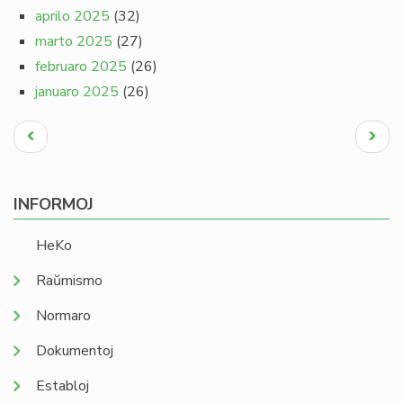
aprilo 2025
(32)
marto 2025
(27)
februaro 2025
(26)
januaro 2025
(26)
Pagination
Antaŭa
Next
paĝo
page
INFORMOJ
HeKo
Raŭmismo
Normaro
Dokumentoj
Establoj