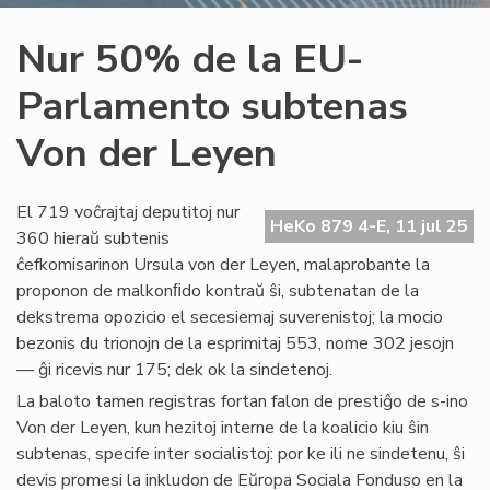
Nur 50% de la EU-
Parlamento subtenas
Von der Leyen
El 719 voĉrajtaj deputitoj nur
HeKo 879 4-E, 11 jul 25
360 hieraŭ subtenis
ĉefkomisarinon Ursula von der Leyen, malaprobante la
proponon de malkonﬁdo kontraŭ ŝi, subtenatan de la
dekstrema opozicio el secesiemaj suverenistoj; la mocio
bezonis du trionojn de la esprimitaj 553, nome 302 jesojn
— ĝi ricevis nur 175; dek ok la sindetenoj.
La baloto tamen registras fortan falon de prestiĝo de s-ino
Von der Leyen, kun hezitoj interne de la koalicio kiu ŝin
subtenas, specife inter socialistoj: por ke ili ne sindetenu, ŝi
devis promesi la inkludon de Eŭropa Sociala Fonduso en la