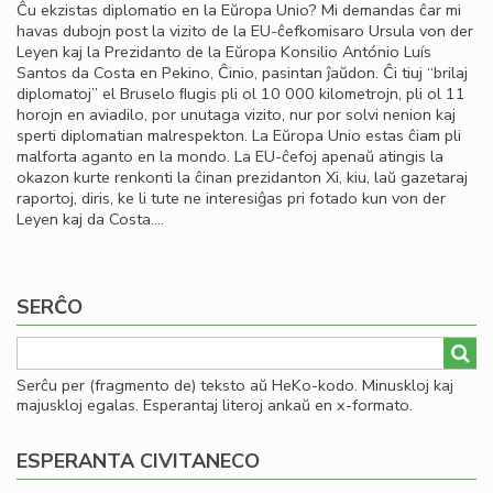
Ĉu ekzistas diplomatio en la Eŭropa Unio? Mi demandas ĉar mi
havas dubojn post la vizito de la EU-ĉefkomisaro Ursula von der
Leyen kaj la Prezidanto de la Eŭropa Konsilio António Luís
Santos da Costa en Pekino, Ĉinio, pasintan ĵaŭdon. Ĉi tiuj “brilaj
diplomatoj” el Bruselo ﬂugis pli ol 10 000 kilometrojn, pli ol 11
horojn en aviadilo, por unutaga vizito, nur por solvi nenion kaj
sperti diplomatian malrespekton. La Eŭropa Unio estas ĉiam pli
malforta aganto en la mondo. La EU-ĉefoj apenaŭ atingis la
okazon kurte renkonti la ĉinan prezidanton Xi, kiu, laŭ gazetaraj
raportoj, diris, ke li tute ne interesiĝas pri fotado kun von der
Leyen kaj da Costa….
SERĈO
Serĉu per (fragmento de) teksto aŭ HeKo-kodo. Minuskloj kaj
majuskloj egalas. Esperantaj literoj ankaŭ en x-formato.
ESPERANTA CIVITANECO