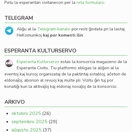
Petu la esperantan civitanecon per la
reta formularo
.
TELEGRAM
Aliĝu al la
Telegram-kanalo
por resti ĝisdata pri la lastaj
HeKomunikoj
kaj por komenti ilin
.
ESPERANTA KULTURSERVO
Esperanta Kulturservo
estas la konsorcia magazeno de la
Esperanta Civito. Tiu platformo ebligas la aliĝon al la
eventoj kaj kursoj organizataj de la paktintaj establoj, aĉeton de
eldonaĵoj, abonon al revuoj kaj multe pli. Vizitu ĝin tuj por
konatiĝi kun la aktivaĵoj kaj eldonaj novaĵoj de la konsorcio.
ARKIVO
oktobro 2025
(26)
septembro 2025
(29)
aŭgusto 2025
(37)