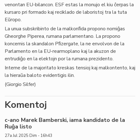
venontan EU-bilancon. ESF estas la monujo el kiu ĉerpas la
kursaro pri formado kaj reciklado de laboristoj tra la tuta
Eŭropo.
La unua subskribinto de la malkonﬁda propono nomiĝas
Gheorghe Piperea, rumana parlamentano. La propono
koncernis la skandalon Pﬁzergate, la ne envolvon de la
Parlamento en la EU-rearmoplano kaj la akuzon de
entrudiĝo en la elektojn por la rumana prezidento.
Interne de la majoritato kreskas tensioj kaj malkontento, kaj
la hieraŭa baloto evidentigis ilin.
(Giorgio Silfer)
Komentoj
c-ano Marek Bamberski, iama kandidato de la
Ruĝa listo
27a Jul 2025 Dim - 16h43