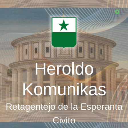
Skip
to
main
content
Heroldo
Komunikas
Retagentejo de la Esperanta
Civito