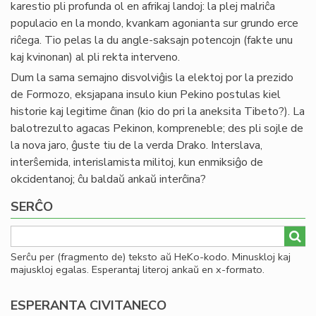
karestio pli profunda ol en afrikaj landoj: la plej malriĉa
populacio en la mondo, kvankam agonianta sur grundo erce
riĉega. Tio pelas la du angle-saksajn potencojn (fakte unu
kaj kvinonan) al pli rekta interveno.
Dum la sama semajno disvolviĝis la elektoj por la prezido
de Formozo, eksjapana insulo kiun Pekino postulas kiel
historie kaj legitime ĉinan (kio do pri la aneksita Tibeto?). La
balotrezulto agacas Pekinon, kompreneble; des pli sojle de
la nova jaro, ĝuste tiu de la verda Drako. Interslava,
interŝemida, interislamista militoj, kun enmiksiĝo de
okcidentanoj; ĉu baldaŭ ankaŭ interĉina?
SERĈO
Serĉu per (fragmento de) teksto aŭ HeKo-kodo. Minuskloj kaj
majuskloj egalas. Esperantaj literoj ankaŭ en x-formato.
ESPERANTA CIVITANECO