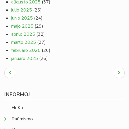
aŭgusto 2025
(37)
julio 2025
(26)
junio 2025
(24)
majo 2025
(29)
aprilo 2025
(32)
marto 2025
(27)
februaro 2025
(26)
januaro 2025
(26)
Pagination
Antaŭa
Next
paĝo
page
INFORMOJ
HeKo
Raŭmismo