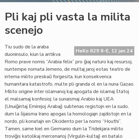
Pli kaj pli vasta la milita
scenejo
Tiu sudo de la araba
HeKo 829 8-E, 12 jan 24
duoninsulo, kiun la antikva
Romo prave nomis “Arabia felix” pro ĝiaj naturo kaj resursoj,
nuntempe nomata Jemeno, de multaj jaroj estas teatro de
interna milito preskaŭ forgesita, kun konsekvenca
humanitara katastrofo, multe pli granda ol en la nuna Gazao.
Milito origine inter islamanoj kaj apogata de islamaj ŝtatoj
el malsamaj konfesioj: la sunaismaj Arabio kaj UEA
(Unuiĝintaj Emirejoj Arabaj) subtenas registojn en la sudo,
dum la ŝijaisma Irano apogas la homologajn zajdistojn en la
nordo, pli konatajn en Okcidento per la nomo “Houthi”.
Tamen, same kiel en Germanio dum la Tridekjara milito
troviĝis katolikaj mercenarioj (Virgulin-kultaj) en batalo