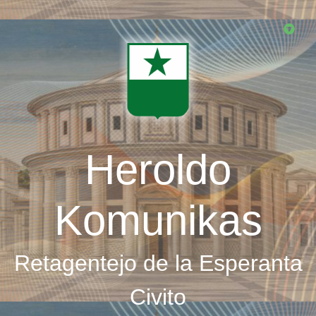
Skip
to
main
content
Heroldo
Komunikas
Retagentejo de la Esperanta
Civito