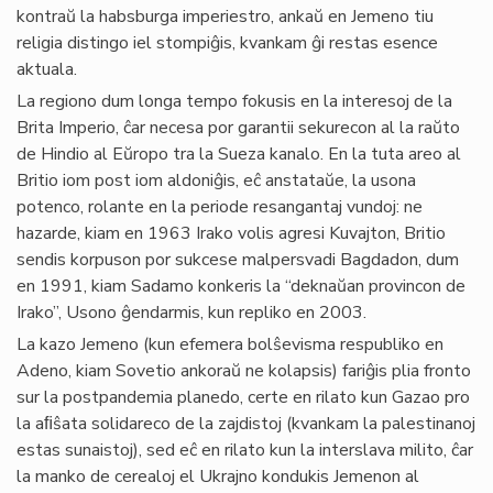
kontraŭ la habsburga imperiestro, ankaŭ en Jemeno tiu
religia distingo iel stompiĝis, kvankam ĝi restas esence
aktuala.
La regiono dum longa tempo fokusis en la interesoj de la
Brita Imperio, ĉar necesa por garantii sekurecon al la raŭto
de Hindio al Eŭropo tra la Sueza kanalo. En la tuta areo al
Britio iom post iom aldoniĝis, eĉ anstataŭe, la usona
potenco, rolante en la periode resangantaj vundoj: ne
hazarde, kiam en 1963 Irako volis agresi Kuvajton, Britio
sendis korpuson por sukcese malpersvadi Bagdadon, dum
en 1991, kiam Sadamo konkeris la “deknaŭan provincon de
Irako”, Usono ĝendarmis, kun repliko en 2003.
La kazo Jemeno (kun efemera bolŝevisma respubliko en
Adeno, kiam Sovetio ankoraŭ ne kolapsis) fariĝis plia fronto
sur la postpandemia planedo, certe en rilato kun Gazao pro
la aﬁŝata solidareco de la zajdistoj (kvankam la palestinanoj
estas sunaistoj), sed eĉ en rilato kun la interslava milito, ĉar
la manko de cerealoj el Ukrajno kondukis Jemenon al