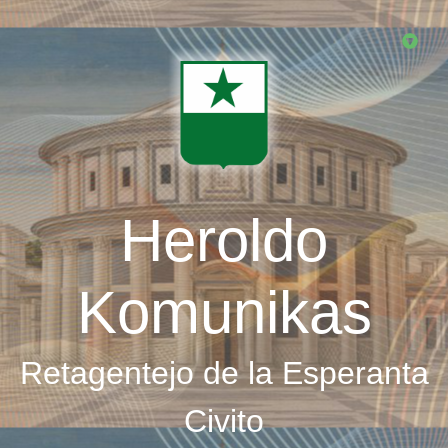
Skip
to
main
content
Heroldo
Komunikas
Retagentejo de la Esperanta
Civito