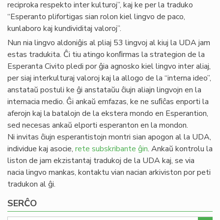
reciproka respekto inter kulturoj”, kaj ke per la traduko
“Esperanto plifortigas sian rolon kiel lingvo de paco,
kunlaboro kaj kundividitaj valoroj”.
Nun nia lingvo aldoniĝis al pliaj 53 lingvoj al kiuj la UDA jam
estas tradukita. Ĉi tiu atingo konﬁrmas la strategion de la
Esperanta Civito pledi por ĝia agnosko kiel lingvo inter aliaj,
per siaj interkulturaj valoroj kaj la allogo de la “interna ideo”,
anstataŭ postuli ke ĝi anstataŭu ĉiujn aliajn lingvojn en la
internacia medio. Ĝi ankaŭ emfazas, ke ne suﬁĉas enporti la
aferojn kaj la batalojn de la ekstera mondo en Esperantion,
sed necesas ankaŭ elporti esperanton en la mondon.
Ni invitas ĉiujn esperantistojn montri sian apogon al la UDA,
individue kaj asocie,
rete subskribante ĝin
. Ankaŭ kontrolu la
liston de jam ekzistantaj tradukoj de la UDA kaj, se via
nacia lingvo mankas, kontaktu vian nacian arkiviston por peti
tradukon al ĝi.
SERĈO