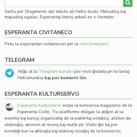
Serĉu per (fragmento de) teksto aŭ HeKo-kodo. Minuskloj kaj
majuskloj egalas. Esperantaj literoj ankaŭ en x-formato.
ESPERANTA CIVITANECO
Petu la esperantan civitanecon per la
reta formularo
.
TELEGRAM
Aliĝu al la
Telegram-kanalo
por resti ĝisdata pri la lastaj
HeKomunikoj
kaj por komenti ilin
.
ESPERANTA KULTURSERVO
Esperanta Kulturservo
estas la konsorcia magazeno de la
Esperanta Civito. Tiu platformo ebligas la aliĝon al la
eventoj kaj kursoj organizataj de la paktintaj establoj, aĉeton de
eldonaĵoj, abonon al revuoj kaj multe pli. Vizitu ĝin tuj por
konatiĝi kun la aktivaĵoj kaj eldonaj novaĵoj de la konsorcio.