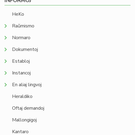
INFORMOJ
HeKo
Raŭmismo
Normaro
Dokumentoj
Establoj
Instancoj
En aliaj lingvoj
Heraldiko
Oftaj demandoj
Mallongigoj
Kantaro