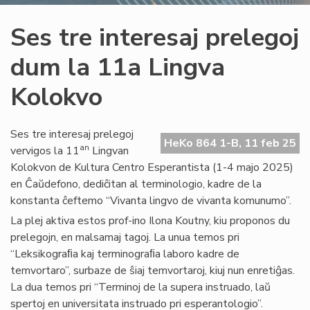
Ses tre interesaj prelegoj
dum la 11a Lingva
Kolokvo
Ses tre interesaj prelegoj
HeKo 864 1-B, 11 feb 25
an
vervigos la 11
Lingvan
Kolokvon de Kultura Centro Esperantista (1-4 majo 2025)
en Ĉaŭdefono, dediĉitan al terminologio, kadre de la
konstanta ĉeftemo “Vivanta lingvo de vivanta komunumo”.
La plej aktiva estos prof-ino Ilona Koutny, kiu proponos du
prelegojn, en malsamaj tagoj. La unua temos pri
“Leksikograﬁa kaj terminograﬁa laboro kadre de
temvortaro”, surbaze de ŝiaj temvortaroj, kiuj nun enretiĝas.
La dua temos pri “Terminoj de la supera instruado, laŭ
spertoj en universitata instruado pri esperantologio”.