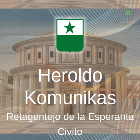
Skip
to
main
content
Heroldo
Komunikas
Retagentejo de la Esperanta
Civito