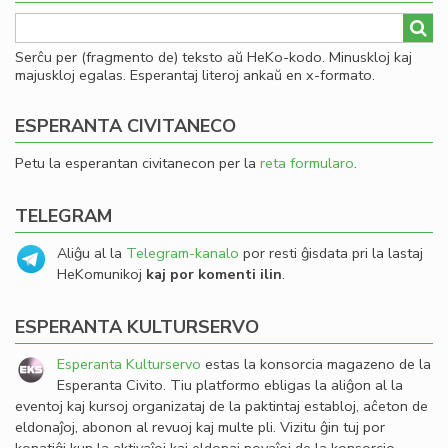
Serĉu per (fragmento de) teksto aŭ HeKo-kodo. Minuskloj kaj
majuskloj egalas. Esperantaj literoj ankaŭ en x-formato.
ESPERANTA CIVITANECO
Petu la esperantan civitanecon per la
reta formularo
.
TELEGRAM
Aliĝu al la
Telegram-kanalo
por resti ĝisdata pri la lastaj
HeKomunikoj
kaj por komenti ilin
.
ESPERANTA KULTURSERVO
Esperanta Kulturservo
estas la konsorcia magazeno de la
Esperanta Civito. Tiu platformo ebligas la aliĝon al la
eventoj kaj kursoj organizataj de la paktintaj establoj, aĉeton de
eldonaĵoj, abonon al revuoj kaj multe pli. Vizitu ĝin tuj por