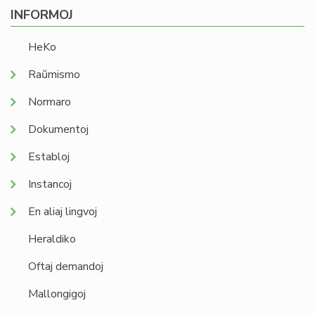
INFORMOJ
HeKo
Raŭmismo
Normaro
Dokumentoj
Establoj
Instancoj
En aliaj lingvoj
Heraldiko
Oftaj demandoj
Mallongigoj