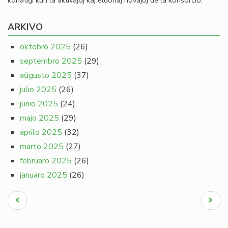
konatiĝi kun la aktivaĵoj kaj eldonaj novaĵoj de la konsorcio.
ARKIVO
oktobro 2025
(26)
septembro 2025
(29)
aŭgusto 2025
(37)
julio 2025
(26)
junio 2025
(24)
majo 2025
(29)
aprilo 2025
(32)
marto 2025
(27)
februaro 2025
(26)
januaro 2025
(26)
Pagination
Antaŭa
Next
paĝo
page