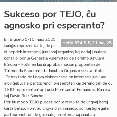
Sukceso por TEJO, ĉu
agnosko pri esperanto?
En Bruselo 9-10 majo 2025
HeKo 874 6-E, 21 maj 25
kuniĝis reprezentantoj de pli
ol sepdek internaciaj junularaj organizoj kaj naciaj junularaj
konsilioj por la Ĝenerala Asembleo de Forumo Junulara
Eŭropa – FoJE, en kiu ili aprobis mocion proponitan de
Tutmonda Esperantista Junulara Organizo sub la titolo
“Pritraktado de lingva diskriminacio en internacia junulara
moviĝeblo kaj partopreno”, prezentitan kaj defenditan de du
TEJO-reprezentantoj: Lucía Montserrat Fernández Barrera
kaj David Ruíz Sánchez.
Per tiu mocio TEJO pledas por la redukto de lingvaj baroj
kaj la batalo kontraŭ lingva diskriminacio, por certigi egalan
partopreneblon de gejunuloj en internaciaj junularaj