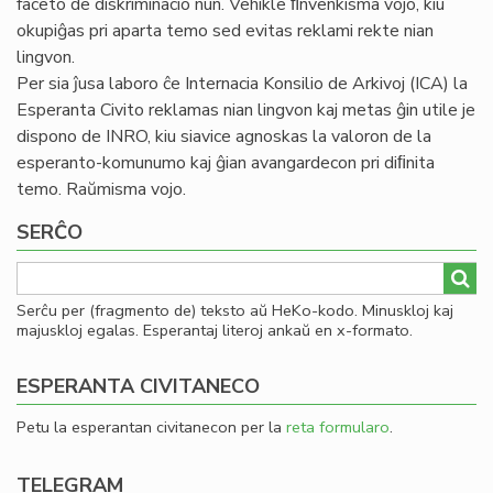
faceto de diskriminacio nun. Vehikle ﬁnvenkisma vojo, kiu
okupiĝas pri aparta temo sed evitas reklami rekte nian
lingvon.
Per sia ĵusa laboro ĉe Internacia Konsilio de Arkivoj (ICA) la
Esperanta Civito reklamas nian lingvon kaj metas ĝin utile je
dispono de INRO, kiu siavice agnoskas la valoron de la
esperanto-komunumo kaj ĝian avangardecon pri diﬁnita
temo. Raŭmisma vojo.
SERĈO
Serĉu per (fragmento de) teksto aŭ HeKo-kodo. Minuskloj kaj
majuskloj egalas. Esperantaj literoj ankaŭ en x-formato.
ESPERANTA CIVITANECO
Petu la esperantan civitanecon per la
reta formularo
.
TELEGRAM