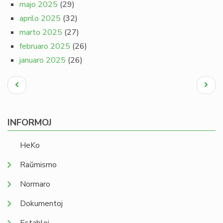
majo 2025
(29)
aprilo 2025
(32)
marto 2025
(27)
februaro 2025
(26)
januaro 2025
(26)
Pagination
Antaŭa
Next
paĝo
page
INFORMOJ
HeKo
Raŭmismo
Normaro
Dokumentoj