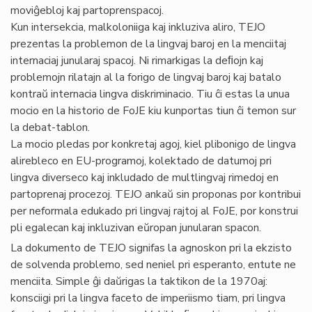
moviĝebloj kaj partoprenspacoj.
Kun intersekcia, malkoloniiga kaj inkluziva aliro, TEJO
prezentas la problemon de la lingvaj baroj en la menciitaj
internaciaj junularaj spacoj. Ni rimarkigas la deﬁojn kaj
problemojn rilatajn al la forigo de lingvaj baroj kaj batalo
kontraŭ internacia lingva diskriminacio. Tiu ĉi estas la unua
mocio en la historio de FoJE kiu kunportas tiun ĉi temon sur
la debat-tablon.
La mocio pledas por konkretaj agoj, kiel plibonigo de lingva
alirebleco en EU-programoj, kolektado de datumoj pri
lingva diverseco kaj inkludado de multlingvaj rimedoj en
partoprenaj procezoj. TEJO ankaŭ sin proponas por kontribui
per neformala edukado pri lingvaj rajtoj al FoJE, por konstrui
pli egalecan kaj inkluzivan eŭropan junularan spacon.
La dokumento de TEJO signifas la agnoskon pri la ekzisto
de solvenda problemo, sed neniel pri esperanto, entute ne
menciita. Simple ĝi daŭrigas la taktikon de la 1970aj:
konsciigi pri la lingva faceto de imperiismo tiam, pri lingva