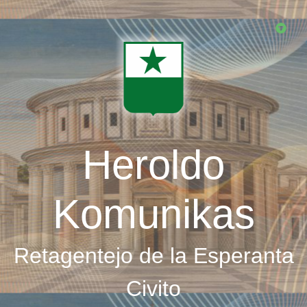
Skip
to
main
content
Heroldo
Komunikas
Retagentejo de la Esperanta
Civito