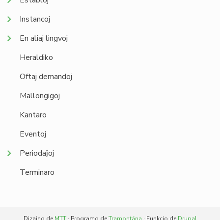
Establoj
Instancoj
En aliaj lingvoj
Heraldiko
Oftaj demandoj
Mallongigoj
Kantaro
Eventoj
Periodaĵoj
Terminaro
Dizajno de
MTT
· Programo de
Tramontána
· Funkcio de
Drupal