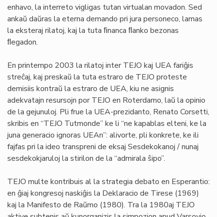
enhavo, la interreto vigligas tutan virtualan movadon. Sed
ankaŭ daŭras la eterna demando pri jura personeco, lamas
la eksteraj rilatoj, kaj la tuta ﬁnanca ﬂanko bezonas
ﬂegadon.
En printempo 2003 la rilatoj inter TEJO kaj UEA fariĝis
streĉaj, kaj preskaŭ la tuta estraro de TEJO proteste
demisiis kontraŭ la estraro de UEA, kiu ne asignis
adekvatajn resursojn por TEJO en Roterdamo, laŭ la opinio
de la gejunuloj. Pli frue la UEA-prezidanto, Renato Corsetti,
skribis en “TEJO Tutmonde” ke li “ne kapablas elteni, ke la
juna generacio ignoras UEAn”: alivorte, pli konkrete, ke ili
fajfas pri la ideo transpreni de eksaj Sesdekokanoj / nunaj
sesdekokjaruloj la stirilon de la “admirala ŝipo”.
TEJO multe kontribuis al la strategia debato en Esperantio:
en ĝiaj kongresoj naskiĝis la Deklaracio de Tirese (1969)
kaj la Manifesto de Raŭmo (1980). Tra la 1980aj TEJO
aktive subtenis aŭ kunorganizis la simpozion apud Varsovio