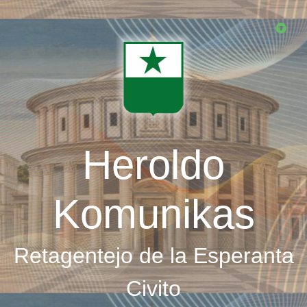
Skip
to
main
content
Heroldo
Komunikas
Retagentejo de la Esperanta
Civito