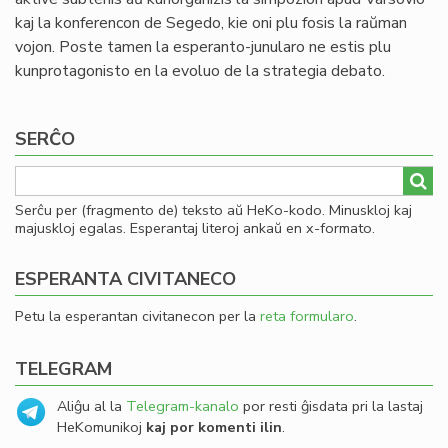
kaj la konferencon de Segedo, kie oni plu fosis la raŭman
vojon. Poste tamen la esperanto-junularo ne estis plu
kunprotagonisto en la evoluo de la strategia debato.
SERĈO
Serĉu per (fragmento de) teksto aŭ HeKo-kodo. Minuskloj kaj
majuskloj egalas. Esperantaj literoj ankaŭ en x-formato.
ESPERANTA CIVITANECO
Petu la esperantan civitanecon per la
reta formularo
.
TELEGRAM
Aliĝu al la
Telegram-kanalo
por resti ĝisdata pri la lastaj
HeKomunikoj
kaj por komenti ilin
.