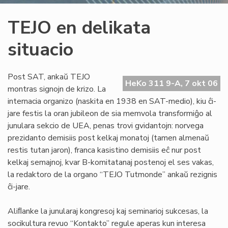
TEJO en delikata
situacio
Post SAT, ankaŭ TEJO
HeKo 311 9-A, 7 okt 06
montras signojn de krizo. La
internacia organizo (naskita en 1938 en SAT-medio), kiu ĉi-
jare festis la oran jubileon de sia memvola transformiĝo al
junulara sekcio de UEA, penas trovi gvidantojn: norvega
prezidanto demisiis post kelkaj monatoj (tamen almenaŭ
restis tutan jaron), franca kasistino demisiis eĉ nur post
kelkaj semajnoj, kvar B-komitatanaj postenoj el ses vakas,
la redaktoro de la organo “TEJO Tutmonde” ankaŭ rezignis
ĉi-jare.
Aliﬂanke la junularaj kongresoj kaj seminarioj sukcesas, la
socikultura revuo “Kontakto” regule aperas kun interesa