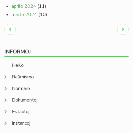
aprilo 2024
(11)
marto 2024
(10)
Pagination
Antaŭa
Next
paĝo
page
INFORMOJ
HeKo
Raŭmismo
Normaro
Dokumentoj
Establoj
Instancoj