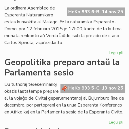
erara
opinio
La ordinara Asembleo de
HeKo 893 6-B, 14 nov 25
pri
Esperanta Naturamikaro
kongresoj
estas kunvokita al Malago, ĉe la naturamika Esperanto-
Domo, por 12 februaro 2025 je 17h00, kadre de la kutima
monata renkonto aŭ Verda Ĵaŭdo, sub la prezido de c-ano
Carlos Spinola, vicprezidanto.
Legu pli
pri
En
Geopolitika preparo antaŭ la
fe
Parlamenta sesio
la
As
de
Du tuthoraj teleseminarioj
HeKo 893 5-C, 13 nov 25
Es
okazis lastatempe prepare
Na
al la vojaĝo de Civitaj geparlamentanoj al Bujumburo ﬁne de
decembro, por partopreni en la unua Esperanta Konferenco
en Afriko kaj en la Parlamenta sesio de la Esperanta Civito.
Legu pli
pri
Geo