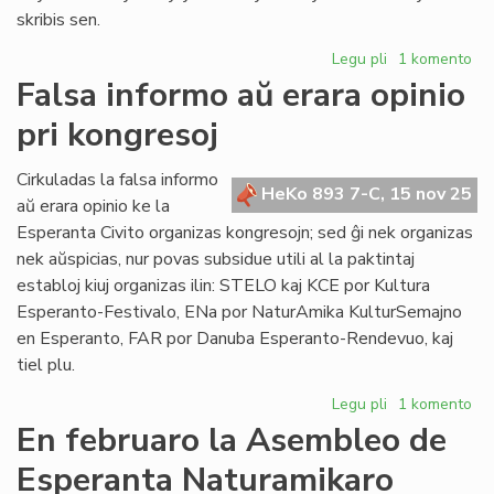
skribis sen.
Legu pli
pri
1 komento
La
Falsa informo aŭ erara opinio
Konsulino
pri kongresoj
kunvokis
la
Parlamenton
Cirkuladas la falsa informo
HeKo 893 7-C, 15 nov 25
al
aŭ erara opinio ke la
Milano
Esperanta Civito organizas kongresojn; sed ĝi nek organizas
nek aŭspicias, nur povas subsidue utili al la paktintaj
establoj kiuj organizas ilin: STELO kaj KCE por Kultura
Esperanto-Festivalo, ENa por NaturAmika KulturSemajno
en Esperanto, FAR por Danuba Esperanto-Rendevuo, kaj
tiel plu.
Legu pli
pri
1 komento
Falsa
En februaro la Asembleo de
informo
Esperanta Naturamikaro
aŭ