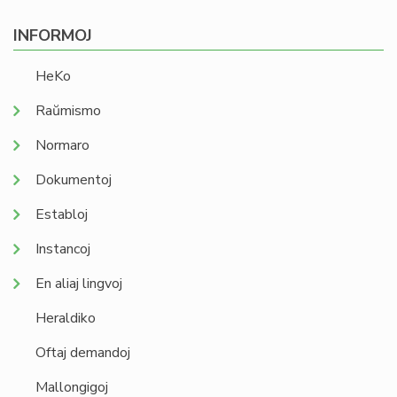
INFORMOJ
HeKo
Raŭmismo
Normaro
Dokumentoj
Establoj
Instancoj
En aliaj lingvoj
Heraldiko
Oftaj demandoj
Mallongigoj