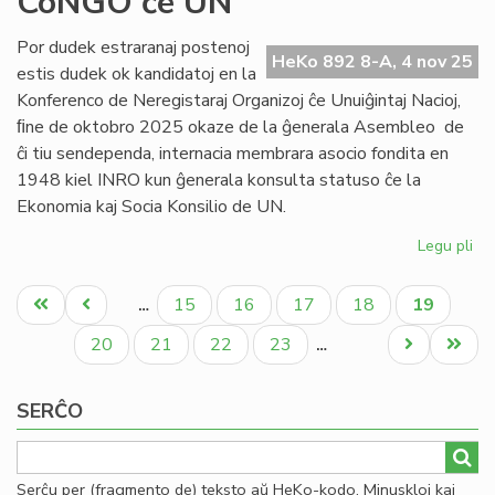
CoNGO ĉe UN
art
28
Por dudek estraranaj postenoj
HeKo 892 8-A, 4 nov 25
de
estis dudek ok kandidatoj en la
la
Konferenco de Neregistaraj Organizoj ĉe Unuiĝintaj Nacioj,
Kon
ﬁne de oktobro 2025 okaze de la ĝenerala Asembleo de
ĉi tiu sendependa, internacia membrara asocio fondita en
1948 kiel INRO kun ĝenerala konsulta statuso ĉe la
Ekonomia kaj Socia Konsilio de UN.
Legu pli
pri
TE
Pagination
eni
Unua
Antaŭa
Paĝo
Paĝo
Paĝo
Paĝo
Aktuala
15
16
17
18
19
…
la
paĝo
paĝo
paĝo
es
Paĝo
Paĝo
Paĝo
Paĝo
Next
Last
20
21
22
23
…
de
page
page
Co
SERĈO
ĉe
UN
Serĉu per (fragmento de) teksto aŭ HeKo-kodo. Minuskloj kaj