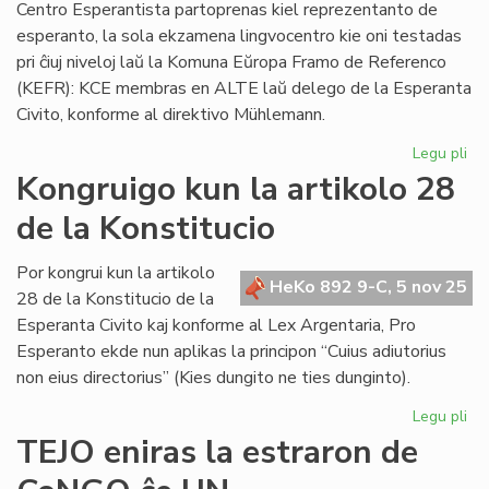
Centro Esperantista partoprenas kiel reprezentanto de
esperanto, la sola ekzamena lingvocentro kie oni testadas
pri ĉiuj niveloj laŭ la Komuna Eŭropa Framo de Referenco
(KEFR): KCE membras en ALTE laŭ delego de la Esperanta
Civito, konforme al direktivo Mühlemann.
Legu pli
pri
En
Kongruigo kun la artikolo 28
Hu
de la Konstitucio
int
ko
pri
Por kongrui kun la artikolo
HeKo 892 9-C, 5 nov 25
li
28 de la Konstitucio de la
Esperanta Civito kaj konforme al Lex Argentaria, Pro
Esperanto ekde nun aplikas la principon “Cuius adiutorius
non eius directorius” (Kies dungito ne ties dunginto).
Legu pli
pri
Ko
TEJO eniras la estraron de
ku
la