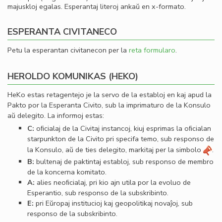
majuskloj egalas. Esperantaj literoj ankaŭ en x-formato.
ESPERANTA CIVITANECO
Petu la esperantan civitanecon per la
reta formularo
.
HEROLDO KOMUNIKAS (HEKO)
HeKo estas retagentejo je la servo de la establoj en kaj apud la
Pakto por la Esperanta Civito, sub la imprimaturo de la Konsulo
aŭ delegito. La informoj estas:
C:
oﬁcialaj de la Civitaj instancoj, kiuj esprimas la oﬁcialan
starpunkton de la Civito pri specifa temo, sub responso de
la Konsulo, aŭ de ties delegito, markitaj per la simbolo
.
B:
bultenaj de paktintaj establoj, sub responso de membro
de la koncerna komitato.
A:
alies neoﬁcialaj, pri kio ajn utila por la evoluo de
Esperantio, sub responso de la subskribinto.
E:
pri Eŭropaj institucioj kaj geopolitikaj novaĵoj, sub
responso de la subskribinto.