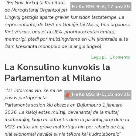
pri
“
[En Nov-Jorko] la Komitato
HeKo 893 9-B, 17 nov 25
dir
de Neregistaraj Organizoj pri
Ba
Lingvoj gastigis aparte gravan kunsidon lastatempe. La
reprezentantoj de UEA en Unuiĝintaj Nacioj tion organizis.
Kiel vi scias, unu el la UEA-prioritatoj estas emfazi,
memorigi, pledi por multlingvismo en UN (kontraŭe al la
ĉiam kreskanta monopolo de la angla lingvo).
”
Legu pli
pri
1 komento
Kia
La Konsulino kunvokis la
nova
Parlamenton al Milano
strategio
por
la
“
Mi informas vin, ke mi ne
HeKo 893 8-C, 15 nov 25
monda
povas partopreni la
lingva
Parlamenta sesion kiu okazos en Buĵumburo 1 januaro
ordo?
2026. La kialoj estas multaj, devenantaj de la multaj
malfacilaĵoj, kiujn mi alfrontis dum la pasintaj jaroj dum la
M23-milito, kiu grave malfortigis nin per rabado de ĉiuj
niaj ekonomiaj havaĵoj el nia tajlora kaj kudrolaborejo
”