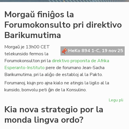
Morgaŭ finiĝos la
Forumokonsulto pri direktivo
Barikumutima
Morgaŭ je 13h00 CET
HeKo 894 1-C, 19 nov 25
telekunsido fermos la
Forumokonsulton pri la
direktivo proponita de Afrika
Esperanto-Instituto
pere de forumano Jean-Sacha
Barikumutima, pri la aliĝo de establoj al la Pakto.
Forumanoj, kiujn pro ajna kialo ne atingis la ligilo al la
kunsido, bonvolu peti ĝin de la Konsulino.
Legu pli
pri
Mo
Kia nova strategio por la
fin
monda lingva ordo?
la
Fo