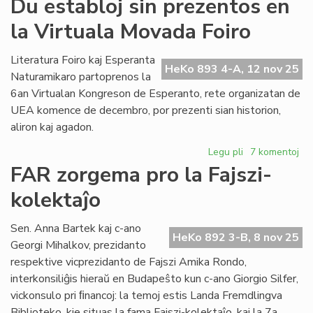
Du establoj sin prezentos en
pr
la Virtuala Movada Foiro
an
la
Pa
Literatura Foiro kaj Esperanta
HeKo 893 4-A, 12 nov 25
ses
Naturamikaro partoprenos la
6an Virtualan Kongreson de Esperanto, rete organizatan de
UEA komence de decembro, por prezenti sian historion,
aliron kaj agadon.
Legu pli
pri
7 komentoj
Du
FAR zorgema pro la Fajszi-
establoj
kolektaĵo
sin
prezentos
en
Sen. Anna Bartek kaj c-ano
HeKo 892 3-B, 8 nov 25
la
Georgi Mihalkov, prezidanto
Virtuala
respektive vicprezidanto de Fajszi Amika Rondo,
Movada
interkonsiliĝis hieraŭ en Budapeŝto kun c-ano Giorgio Silfer,
Foiro
vickonsulo pri ﬁnancoj: la temoj estis Landa Fremdlingva
Biblioteko, kie situas la fama Fajszi-kolektaĵo, kaj la 7a