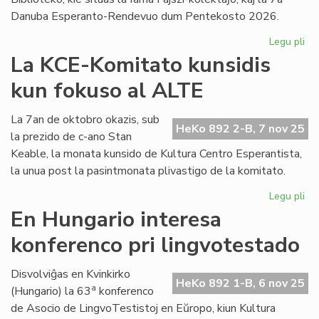
Danuba Esperanto-Rendevuo dum Pentekosto 2026.
Legu pli
pri
FA
La KCE-Komitato kunsidis
zo
kun fokuso al ALTE
pr
la
Faj
La 7an de oktobro okazis, sub
HeKo 892 2-B, 7 nov 25
kol
la prezido de c-ano Stan
Keable, la monata kunsido de Kultura Centro Esperantista,
la unua post la pasintmonata plivastigo de la komitato.
Legu pli
pri
La
En Hungario interesa
KC
konferenco pri lingvotestado
Ko
kun
ku
Disvolviĝas en Kvinkirko
HeKo 892 1-B, 6 nov 25
fo
a
(Hungario) la 63
konferenco
al
de Asocio de LingvoTestistoj en Eŭropo, kiun Kultura
AL