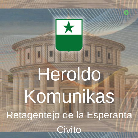
Skip
to
main
content
Heroldo
Komunikas
Retagentejo de la Esperanta
Civito