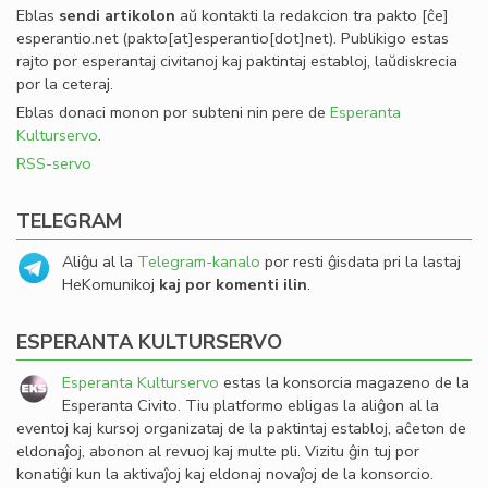
Eblas
sendi
artikolon
aŭ kontakti la redakcion tra
pakto
[ĉe]
esperantio
.
net
(pakto[at]esperantio[dot]net)
. Publikigo estas
rajto por esperantaj civitanoj kaj paktintaj establoj, laŭdiskrecia
por la ceteraj.
Eblas donaci monon por subteni nin pere de
Esperanta
Kulturservo
.
RSS-servo
TELEGRAM
Aliĝu al la
Telegram-kanalo
por resti ĝisdata pri la lastaj
HeKomunikoj
kaj por komenti ilin
.
ESPERANTA KULTURSERVO
Esperanta Kulturservo
estas la konsorcia magazeno de la
Esperanta Civito. Tiu platformo ebligas la aliĝon al la
eventoj kaj kursoj organizataj de la paktintaj establoj, aĉeton de
eldonaĵoj, abonon al revuoj kaj multe pli. Vizitu ĝin tuj por
konatiĝi kun la aktivaĵoj kaj eldonaj novaĵoj de la konsorcio.