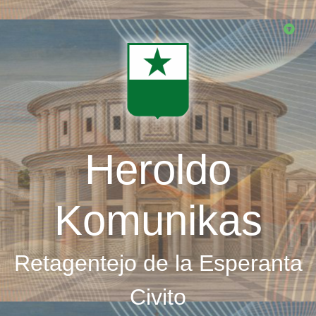
Skip
to
main
content
Heroldo
Komunikas
Retagentejo de la Esperanta
Civito