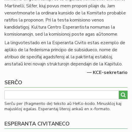
Martinelli, Silfer, kiuj povus mem proponi pliajn du. Jam
venontmonate la ordinara kunsido de la Komitato probable
ratifos la proponon. Pri la testa komisiono venos
kandidatigoj. Kultura Centro Esperantista nomumas la
komisionanojn, sed la komisionoj poste agas aŭtonome.
La lingvotestado en la Esperanta Civito estas ezemplo de
apliko de la federisma principo de subsidueco, nome de
atribuo de specifaj agadsferoj al la paktintaj establoj,
anstataŭ krei novajn strukturojn dependajn de la Kapitulo.
— KCE-sekretario
SERĈO
Serĉu per (fragmento de) teksto aŭ HeKo-kodo. Minuskloj kaj
majuskloj egalas. Esperantaj literoj ankaŭ en x-formato.
ESPERANTA CIVITANECO