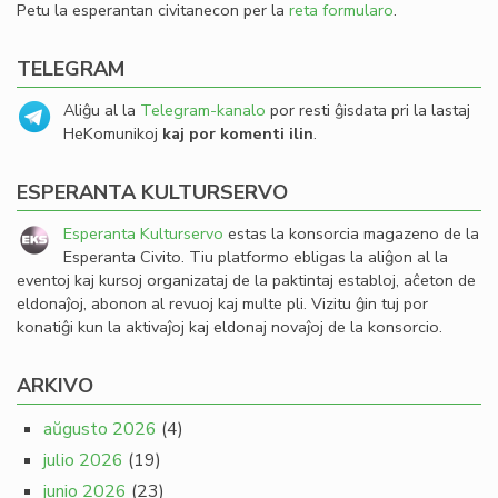
Petu la esperantan civitanecon per la
reta formularo
.
TELEGRAM
Aliĝu al la
Telegram-kanalo
por resti ĝisdata pri la lastaj
HeKomunikoj
kaj por komenti ilin
.
ESPERANTA KULTURSERVO
Esperanta Kulturservo
estas la konsorcia magazeno de la
Esperanta Civito. Tiu platformo ebligas la aliĝon al la
eventoj kaj kursoj organizataj de la paktintaj establoj, aĉeton de
eldonaĵoj, abonon al revuoj kaj multe pli. Vizitu ĝin tuj por
konatiĝi kun la aktivaĵoj kaj eldonaj novaĵoj de la konsorcio.
ARKIVO
aŭgusto 2026
(4)
julio 2026
(19)
junio 2026
(23)