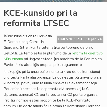
KCE-kunsido pri la
reformita LTSEC
Ĵaŭde kunsidis en la Helvetia
HeKo 901 2-B, 18 jan 26
E-Domo c-anoj Comincini,
Giordano, Silfer, kun la telematika partopreno de c-ino
Bellotti. La temo estis la plenumo de la
reformita direktivo
Mühlemann
pri lingvotestado, ĵus aprobita de la Forumo en
Pavio, al kiu aldoniĝis propra aplika reglamento.
Ili okupiĝis pri la unua paŝo, nome la kreo de du komisionoj,
unu testa kaj la alia organiza. La dua estas pli grava, pro siaj
kunordigaj povoj, dum la unua enhavas la ekzamenontojn.
Por ambaŭ necesas la esperanta civitaneco kaj la C-
diplomo: almenaŭ C1 por la testa, nur C2 por la organiza.
Pro tiuj normoj, estas proponite ke la KCE-Komitato
nomumu tri gecivitanojn ĉe la organiza komisiono: Giordano,