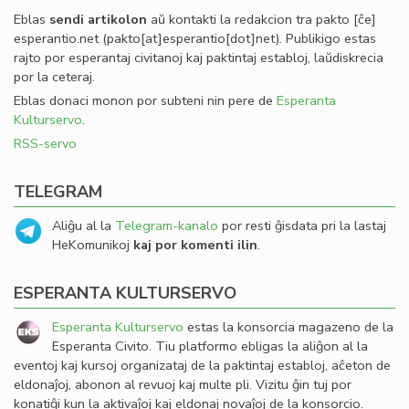
Eblas
sendi
artikolon
aŭ kontakti la redakcion tra
pakto
[ĉe]
esperantio
.
net
(pakto[at]esperantio[dot]net)
. Publikigo estas
rajto por esperantaj civitanoj kaj paktintaj establoj, laŭdiskrecia
por la ceteraj.
Eblas donaci monon por subteni nin pere de
Esperanta
Kulturservo
.
RSS-servo
TELEGRAM
Aliĝu al la
Telegram-kanalo
por resti ĝisdata pri la lastaj
HeKomunikoj
kaj por komenti ilin
.
ESPERANTA KULTURSERVO
Esperanta Kulturservo
estas la konsorcia magazeno de la
Esperanta Civito. Tiu platformo ebligas la aliĝon al la
eventoj kaj kursoj organizataj de la paktintaj establoj, aĉeton de
eldonaĵoj, abonon al revuoj kaj multe pli. Vizitu ĝin tuj por
konatiĝi kun la aktivaĵoj kaj eldonaj novaĵoj de la konsorcio.