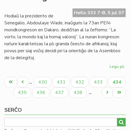
en
la
HeKo 333 7-B, 5 jul 07
PE
Hodiaŭ la prezidento de
mo
Senegalio, Abdoulaye Wade, inaŭguris la 73an PEN-
mondkongreson en Dakaro, dediĉitan al la ĉeftemo: “La
vorto, la mondo kaj la homaj valoroj”. La nunan kongreson
nature karakterizas la pli granda ĉeesto de afrikanoj, kiuj
povus per siaj voĉoj decidi pri la orientiĝo de la Asembleo
de la delegitoj.
Legu pli
pri
Ina
Pagination
la
Unua
Antaŭa
Paĝo
Paĝo
Paĝo
Paĝo
Aktual
430
431
432
433
434
…
ver
paĝo
paĝo
paĝo
mo
Paĝo
Paĝo
Paĝo
Paĝo
Next
Last
435
436
437
438
…
page
page
SERĈO