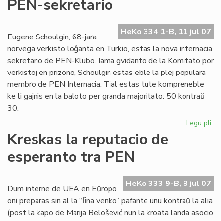
PEN-sekretario
ka
de
Ca
HeKo 334 1-B, 11 jul 07
Eugene Schoulgin, 68-jara
norvega verkisto loĝanta en Turkio, estas la nova internacia
sekretario de PEN-Klubo. Iama gvidanto de la Komitato por
verkistoj en prizono, Schoulgin estas eble la plej populara
membro de PEN Internacia. Tial estas tute kompreneble
ke li gajnis en la baloto per granda majoritato: 50 kontraŭ
30.
Legu pli
pri
Eu
Kreskas la reputacio de
Sc
esperanto tra PEN
int
PE
sek
HeKo 333 9-B, 8 jul 07
Dum interne de UEA en Eŭropo
oni preparas sin al la “ﬁna venko” pafante unu kontraŭ la alia
(post la kapo de Marija Belošević nun la kroata landa asocio