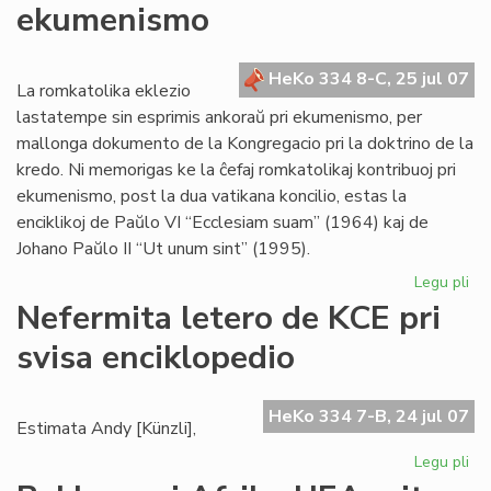
ekumenismo
al
la
Kon
HeKo 334 8-C, 25 jul 07
La romkatolika eklezio
lastatempe sin esprimis ankoraŭ pri ekumenismo, per
mallonga dokumento de la Kongregacio pri la doktrino de la
kredo. Ni memorigas ke la ĉefaj romkatolikaj kontribuoj pri
ekumenismo, post la dua vatikana koncilio, estas la
enciklikoj de Paŭlo VI “Ecclesiam suam” (1964) kaj de
Johano Paŭlo II “Ut unum sint” (1995).
Legu pli
pri
Bl
Nefermita letero de KCE pri
se
svisa enciklopedio
pri
ek
HeKo 334 7-B, 24 jul 07
Estimata Andy [Künzli],
Legu pli
pri
Ne