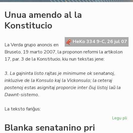
Unua amendo al la
Konstitucio
HeKo 334 9-C, 26 jul 07
La Verda grupo anoncis en
Bruselo, 19 marto 2007, la proponon reformi la artikolon
17, par. 3 de la Konstitucio, kiu nun tekstas jene:
3. La gajninta listo rajtas je minimume ok senatanoj,
inkluzive de la Konsulo kaj la Vickonsulo; la ceteraj
postenoj estas asignitaj proporcie inter ĉiuj listoj laŭ la
Dawnt-sistemo.
La teksto fariĝus:
Legu pli
pri
Un
Blanka senatanino pri
am