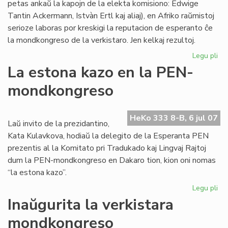
petas ankaŭ la kapojn de la elekta komisiono: Edwige
Tantin Ackermann, Istvàn Ertl kaj aliaj), en Afriko raŭmistoj
serioze laboras por kreskigi la reputacion de esperanto ĉe
la mondkongreso de la verkistaro. Jen kelkaj rezultoj.
Legu pli
pri
Kr
La estona kazo en la PEN-
la
mondkongreso
rep
de
es
HeKo 333 8-B, 6 jul 07
tra
Laŭ invito de la prezidantino,
PE
Kata Kulavkova, hodiaŭ la delegito de la Esperanta PEN
prezentis al la Komitato pri Tradukado kaj Lingvaj Rajtoj
dum la PEN-mondkongreso en Dakaro tion, kion oni nomas
“la estona kazo”.
Legu pli
pri
La
Inaŭgurita la verkistara
es
mondkongreso
ka