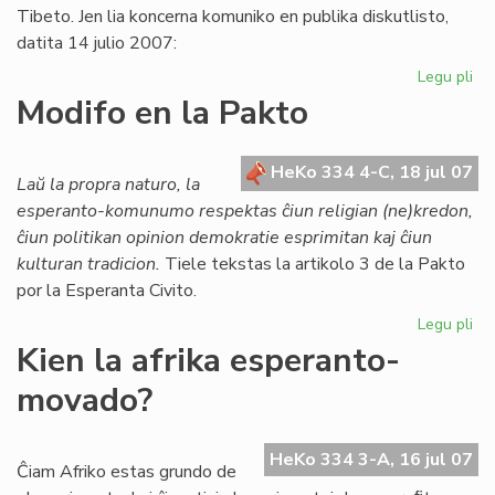
pr
Tibeto. Jen lia koncerna komuniko en publika diskutlisto,
datita 14 julio 2007:
Legu pli
pri
La
Modifo en la Pakto
pr
de
UE
HeKo 334 4-C, 18 jul 07
Laŭ la propra naturo, la
pri
esperanto-komunumo respektas ĉiun religian (ne)kredon,
Ti
ĉiun politikan opinion demokratie esprimitan kaj ĉiun
kulturan tradicion.
Tiele tekstas la artikolo 3 de la Pakto
por la Esperanta Civito.
Legu pli
pri
Mo
Kien la afrika esperanto-
en
movado?
la
Pa
HeKo 334 3-A, 16 jul 07
Ĉiam Afriko estas grundo de