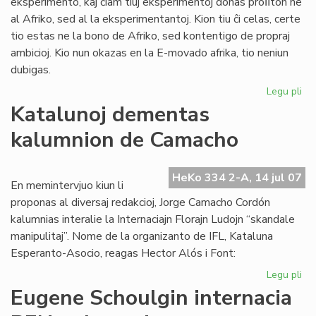
eksperimento, kaj ĉiam tiuj eksperimentoj donas proﬁton ne
al Afriko, sed al la eksperimentantoj. Kion tiu ĉi celas, certe
tio estas ne la bono de Afriko, sed kontentigo de propraj
ambicioj. Kio nun okazas en la E-movado afrika, tio neniun
dubigas.
Legu pli
pri
Ki
Katalunoj dementas
la
kalumnion de Camacho
afr
es
mo
HeKo 334 2-A, 14 jul 07
En memintervjuo kiun li
proponas al diversaj redakcioj, Jorge Camacho Cordón
kalumnias interalie la Internaciajn Florajn Ludojn “skandale
manipulitaj”. Nome de la organizanto de IFL, Kataluna
Esperanto-Asocio, reagas Hector Alós i Font:
Legu pli
pri
Kat
Eugene Schoulgin internacia
de