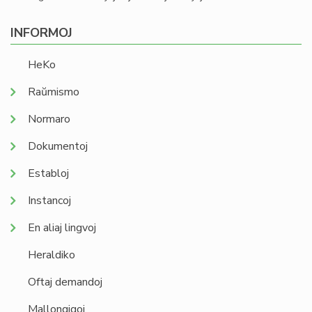
INFORMOJ
HeKo
Raŭmismo
Normaro
Dokumentoj
Establoj
Instancoj
En aliaj lingvoj
Heraldiko
Oftaj demandoj
Mallongigoj