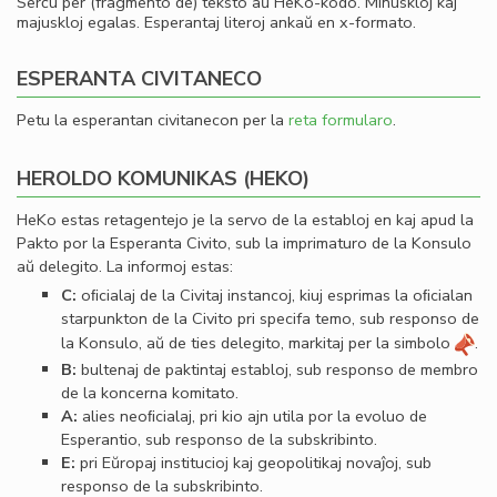
Serĉu per (fragmento de) teksto aŭ HeKo-kodo. Minuskloj kaj
majuskloj egalas. Esperantaj literoj ankaŭ en x-formato.
ESPERANTA CIVITANECO
Petu la esperantan civitanecon per la
reta formularo
.
HEROLDO KOMUNIKAS (HEKO)
HeKo estas retagentejo je la servo de la establoj en kaj apud la
Pakto por la Esperanta Civito, sub la imprimaturo de la Konsulo
aŭ delegito. La informoj estas:
C:
oﬁcialaj de la Civitaj instancoj, kiuj esprimas la oﬁcialan
starpunkton de la Civito pri specifa temo, sub responso de
la Konsulo, aŭ de ties delegito, markitaj per la simbolo
.
B:
bultenaj de paktintaj establoj, sub responso de membro
de la koncerna komitato.
A:
alies neoﬁcialaj, pri kio ajn utila por la evoluo de
Esperantio, sub responso de la subskribinto.
E:
pri Eŭropaj institucioj kaj geopolitikaj novaĵoj, sub
responso de la subskribinto.