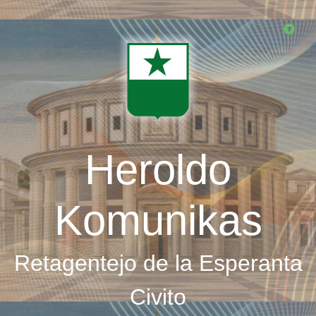
Skip
to
main
content
Heroldo
Komunikas
Retagentejo de la Esperanta
Civito