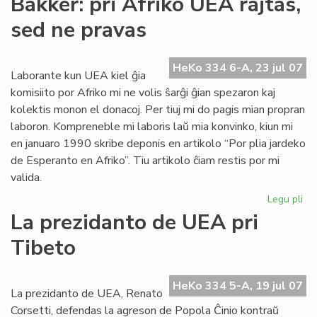
Bakker: pri Afriko UEA rajtas,
let
sed ne pravas
de
KC
pri
HeKo 334 6-A, 23 jul 07
svi
Laborante kun UEA kiel ĝia
enc
komisiito por Afriko mi ne volis ŝarĝi ĝian spezaron kaj
kolektis monon el donacoj. Per tiuj mi do pagis mian propran
laboron. Kompreneble mi laboris laŭ mia konvinko, kiun mi
en januaro 1990 skribe deponis en artikolo “Por plia jardeko
de Esperanto en Afriko”. Tiu artikolo ĉiam restis por mi
valida.
Legu pli
pri
Ba
La prezidanto de UEA pri
pri
Tibeto
Afr
UE
raj
HeKo 334 5-A, 19 jul 07
se
La prezidanto de UEA, Renato
ne
Corsetti, defendas la agreson de Popola Ĉinio kontraŭ