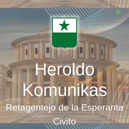
Skip
to
main
content
Heroldo
Komunikas
Retagentejo de la Esperanta
Civito