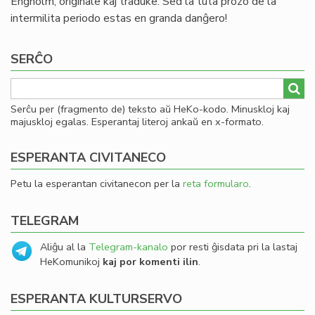
Engholm, originale kaj traduke. Sed la tuta prozo de la
intermilita periodo estas en granda danĝero!
SERĈO
Serĉu per (fragmento de) teksto aŭ HeKo-kodo. Minuskloj kaj
majuskloj egalas. Esperantaj literoj ankaŭ en x-formato.
ESPERANTA CIVITANECO
Petu la esperantan civitanecon per la
reta formularo
.
TELEGRAM
Aliĝu al la
Telegram-kanalo
por resti ĝisdata pri la lastaj
HeKomunikoj
kaj por komenti ilin
.
ESPERANTA KULTURSERVO