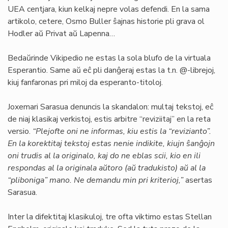
UEA centjara, kiun kelkaj nepre volas defendi. En la sama
artikolo, cetere, Osmo Buller ŝajnas historie pli grava ol
Hodler aŭ Privat aŭ Lapenna…
Bedaŭrinde Vikipedio ne estas la sola blufo de la virtuala
Esperantio. Same aŭ eĉ pli danĝeraj estas la t.n. @-librejoj,
kiuj fanfaronas pri miloj da esperanto-titoloj.
Joxemari Sarasua denuncis la skandalon: multaj tekstoj, eĉ
de niaj klasikaj verkistoj, estis arbitre “reviziitaj” en la reta
versio.
“Plejofte oni ne informas, kiu estis la “revizianto”.
En la korektitaj tekstoj estas nenie indikite, kiujn ŝanĝojn
oni trudis al la originalo, kaj do ne eblas scii, kio en ili
respondas al la originala aŭtoro (aŭ tradukisto) aŭ al la
“pliboniga” mano. Ne demandu min pri kriterioj,”
asertas
Sarasua.
Inter la difektitaj klasikuloj, tre ofta viktimo estas Stellan