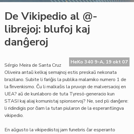
De Vikipedio al @-
librejoj: blufoj kaj
danĝeroj
HeKo 340 9-A, 19 okt 07
Sérgio Meira de Santa Cruz
Oliveira antaŭ kelkaj semajnoj estis preskaŭ nekonata
brazilano. Subite li fariĝis la publika malamiko numero 1 de
la ﬁnvenkismo. Ĉu li malkaŝis la pruvojn de malversacioj en
UEA? aŭ de kunlaboro de tuta Tyresö-generacio kun
STASI kaj aliaj komunistaj spionservoj? Ne, sed pli danĝere:
li ridindigis por ĉiam la tutan piularon de la esperantlingva
vikipedio.
En aŭgusto la vikipediistoj jam funebris ĉar esperanto