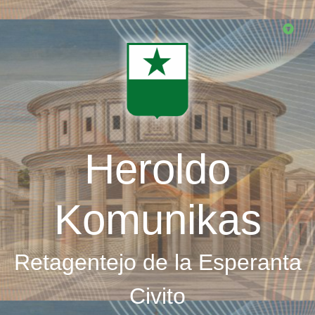
Skip
to
main
content
Heroldo
Komunikas
Retagentejo de la Esperanta
Civito