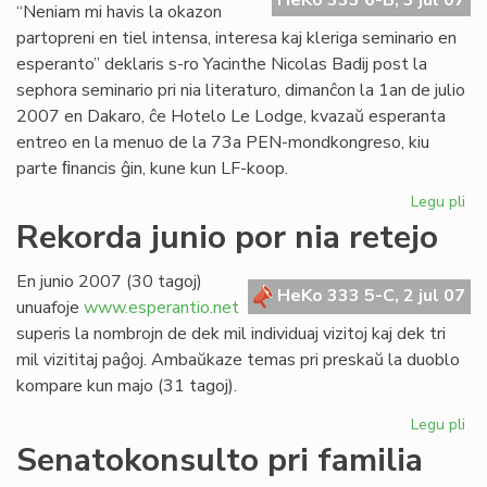
HeKo 333 6-B, 3 jul 07
“Neniam mi havis la okazon
partopreni en tiel intensa, interesa kaj kleriga seminario en
esperanto” deklaris s-ro Yacinthe Nicolas Badij post la
sephora seminario pri nia literaturo, dimanĉon la 1an de julio
2007 en Dakaro, ĉe Hotelo Le Lodge, kvazaŭ esperanta
entreo en la menuo de la 73a PEN-mondkongreso, kiu
parte ﬁnancis ĝin, kune kun LF-koop.
Legu pli
pri
Un
Rekorda junio por nia retejo
lit
se
En junio 2007 (30 tagoj)
en
HeKo 333 5-C, 2 jul 07
unuafoje
www.esperantio.net
Da
superis la nombrojn de dek mil individuaj vizitoj kaj dek tri
mil vizititaj paĝoj. Ambaŭkaze temas pri preskaŭ la duoblo
kompare kun majo (31 tagoj).
Legu pli
pri
Re
Senatokonsulto pri familia
jun