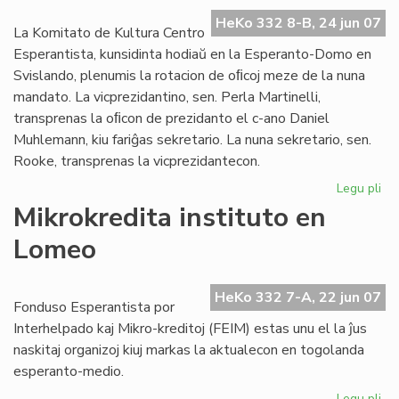
ref
la
HeKo 332 8-B, 24 jun 07
La Komitato de Kultura Centro
UE
Esperantista, kunsidinta hodiaŭ en la Esperanto-Domo en
el
Svislando, plenumis la rotacion de oﬁcoj meze de la nuna
mandato. La vicprezidantino, sen. Perla Martinelli,
transprenas la oﬁcon de prezidanto el c-ano Daniel
Muhlemann, kiu fariĝas sekretario. La nuna sekretario, sen.
Rooke, transprenas la vicprezidantecon.
Legu pli
pri
Pli
Mikrokredita instituto en
for
Lomeo
la
KC
Ko
HeKo 332 7-A, 22 jun 07
Fonduso Esperantista por
Interhelpado kaj Mikro-kreditoj (FEIM) estas unu el la ĵus
naskitaj organizoj kiuj markas la aktualecon en togolanda
esperanto-medio.
Legu pli
pri