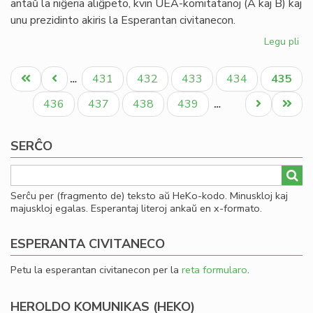
antaŭ la niĝeria aliĝpeto, kvin UEA-komitatanoj (A kaj B) kaj
20
unu prezidinto akiris la Esperantan civitanecon.
Legu pli
pri
Pli
Pagination
la
Unua
Antaŭa
Paĝo
Paĝo
Paĝo
Paĝo
Aktual
431
432
433
434
435
…
as
paĝo
paĝo
paĝo
en
Paĝo
Paĝo
Paĝo
Paĝo
Next
Last
436
437
438
439
…
la
page
page
Pa
SERĈO
Serĉu per (fragmento de) teksto aŭ HeKo-kodo. Minuskloj kaj
majuskloj egalas. Esperantaj literoj ankaŭ en x-formato.
ESPERANTA CIVITANECO
Petu la esperantan civitanecon per la
reta formularo
.
HEROLDO KOMUNIKAS (HEKO)