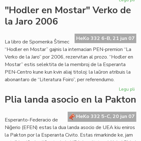
Mik
"Hodler en Mostar" Verko de
ins
la Jaro 2006
en
Lo
HeKo 332 6-B, 21 jun 07
La libro de Spomenka Ŝtimec
“Hodler en Mostar” gajnis la internacian PEN-premion “La
Verko de la Jaro” por 2006, rezervitan al prozo. “Hodler en
Mostar” estis selektita de la membroj de la Esperanta
PEN-Centro kune kun kvin aliaj titoloj: la laŭron atribuis la
abonantaro de “Literatura Foiro”, per referendumo.
Legu pli
pri
"H
Plia landa asocio en la Pakton
en
Mo
Ve
HeKo 332 5-C, 20 jun 07
Esperanto-Federacio de
de
Niĝerio (EFEN) estas la dua landa asocio de UEA kiu eniros
la
la Pakton por la Esperanta Civito. Estas rimarkinde ke, jam
Jar