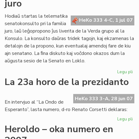
juro
po
nia
ret
Hodiaŭ startas la telematika
HeKo 333 4-C, 1 jul 07
senatokonsulto pri la familia
juro, laŭ leĝopropono ĵus liverita de la Verda grupo al la
Konsulo. La konsulto daŭras tridek tagojn, kaj ekzamenas la
detalojn de la propono, kun eventualaj amendoj fare de kiu
ajn senatano. La ﬁna diskuto kaj voĉdono okazos dum la
aŭgusta sesio de la Senato en Loklo.
Legu pli
pri
Se
La 23a horo de la prezidanto
pri
fam
jur
HeKo 333 3-A, 28 jun 07
En intervjuo al “La Ondo de
Esperanto”, lasta numero, d-ro Renato Corsetti deklaras:
Legu pli
pri
La
Heroldo – oka numero en
23
ho