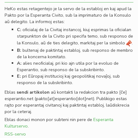
HeKo estas retagentejo je la servo de la establoj en kaj apud la
Pakto por la Esperanta Civito, sub la imprimaturo de la Konsulo
aŭ delegito. La informoj estas:
C:
oﬁcialaj de la Civitaj instancoj, kiuj esprimas la oﬁcialan
starpunkton de la Civito pri specifa temo, sub responso de
la Konsulo, aŭ de ties delegito, markitaj per la simbolo
.
B:
bultenaj de paktintaj establoj, sub responso de membro
de la koncerna komitato.
A:
alies neoﬁcialaj, pri kio ajn utila por la evoluo de
Esperantio, sub responso de la subskribinto.
E:
pri Eŭropaj institucioj kaj geopolitikaj novaĵoj, sub
responso de la subskribinto.
Eblas
sendi
artikolon
aŭ kontakti la redakcion tra
pakto
[ĉe]
esperantio
.
net
(pakto[at]esperantio[dot]net)
. Publikigo estas
rajto por esperantaj civitanoj kaj paktintaj establoj, laŭdiskrecia
por la ceteraj.
Eblas donaci monon por subteni nin pere de
Esperanta
Kulturservo
.
RSS-servo