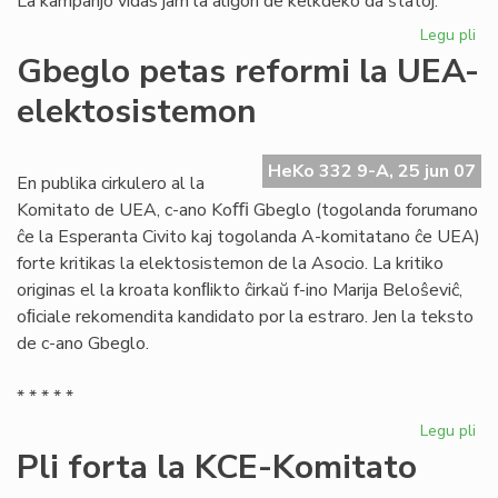
La kampanjo vidas jam la aliĝon de kelkdeko da ŝtatoj.
Legu pli
pri
La
Gbeglo petas reformi la UEA-
Civ
elektosistemon
ali
al
la
HeKo 332 9-A, 25 jun 07
mo
En publika cirkulero al la
mo
Komitato de UEA, c-ano Koﬃ Gbeglo (togolanda forumano
ĉe la Esperanta Civito kaj togolanda A-komitatano ĉe UEA)
forte kritikas la elektosistemon de la Asocio. La kritiko
originas el la kroata konﬂikto ĉirkaŭ f-ino Marija Beloŝeviĉ,
oﬁciale rekomendita kandidato por la estraro. Jen la teksto
de c-ano Gbeglo.
* * * * *
Legu pli
pri
Gb
Pli forta la KCE-Komitato
pe