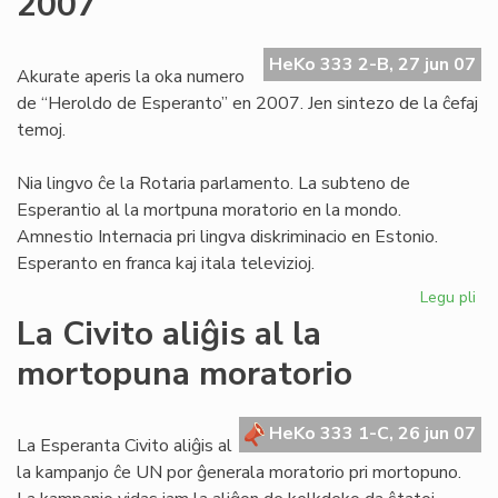
2007
de
la
HeKo 333 2-B, 27 jun 07
pr
Akurate aperis la oka numero
de “Heroldo de Esperanto” en 2007. Jen sintezo de la ĉefaj
temoj.
Nia lingvo ĉe la Rotaria parlamento. La subteno de
Esperantio al la mortpuna moratorio en la mondo.
Amnestio Internacia pri lingva diskriminacio en Estonio.
Esperanto en franca kaj itala televizioj.
Legu pli
pri
He
La Civito aliĝis al la
–
mortopuna moratorio
ok
nu
en
HeKo 333 1-C, 26 jun 07
20
La Esperanta Civito aliĝis al
la kampanjo ĉe UN por ĝenerala moratorio pri mortopuno.