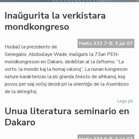
Inaŭgurita la verkistara
mondkongreso
HeKo 333 7-B, 5 jul 07
Hodiaŭ la prezidento de
Senegalio, Abdoulaye Wade, inaŭguris la 73an PEN-
mondkongreson en Dakaro, dediĉitan al la ĉeftemo: “La
vorto, la mondo kaj la homaj valoroj”. La nunan kongreson
nature karakterizas la pli granda ĉeesto de afrikanoj, kiuj
povus per siaj voĉoj decidi pri la orientiĝo de la Asembleo
de la delegitoj.
Legu pli
pri
Ina
Unua literatura seminario en
la
Dakaro
ver
mo