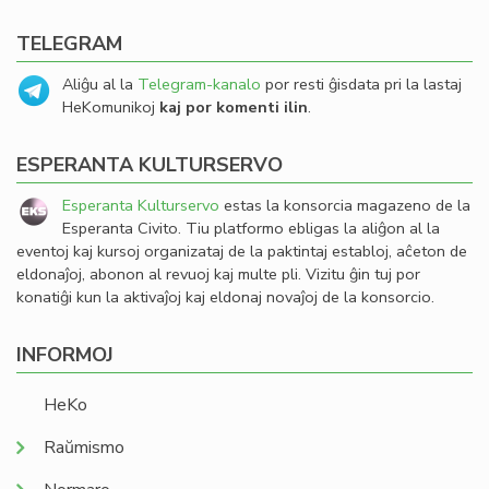
TELEGRAM
Aliĝu al la
Telegram-kanalo
por resti ĝisdata pri la lastaj
HeKomunikoj
kaj por komenti ilin
.
ESPERANTA KULTURSERVO
Esperanta Kulturservo
estas la konsorcia magazeno de la
Esperanta Civito. Tiu platformo ebligas la aliĝon al la
eventoj kaj kursoj organizataj de la paktintaj establoj, aĉeton de
eldonaĵoj, abonon al revuoj kaj multe pli. Vizitu ĝin tuj por
konatiĝi kun la aktivaĵoj kaj eldonaj novaĵoj de la konsorcio.
INFORMOJ
HeKo
Raŭmismo