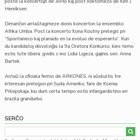
poste la koncertojn de JoMo kaj post noktomezo de Kim J.
Henriksen.
Dimanĉon antaŭtagmeze donis koncerton la ensemblo
Afrika Umba. Post la koncerto Ilona Koutny prelegis pri
“Spontaneco kaj planado en la evoluo de esperanto”. Kun
du kandidatoj disvolviĝis la 9a Oratora Konkurso, kies temo
estis tute libera: gvidis c-ino Lidia Ligeza, gajinis sen. Anna
Bartek.
Antaŭ la oﬁciala fermo de ARKONES, ni aŭskultis tre
interesan prelegon pri Suda Ameriko, fare de Ksenia
Prilepskaja, kiu dum certa tempo estis infangardistino en
brazila grandurbo.
SERĈO