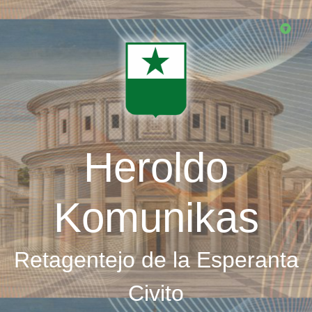
Skip
to
main
content
Heroldo
Komunikas
Retagentejo de la Esperanta
Civito