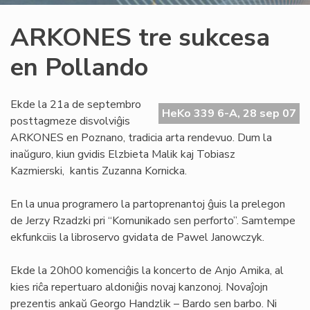
ARKONES tre sukcesa
en Pollando
Ekde la 21a de septembro
HeKo 339 6-A, 28 sep 07
posttagmeze disvolviĝis
ARKONES en Poznano, tradicia arta rendevuo. Dum la
inaŭguro, kiun gvidis Elzbieta Malik kaj Tobiasz
Kazmierski, kantis Zuzanna Kornicka.
En la unua programero la partoprenantoj ĝuis la prelegon
de Jerzy Rzadzki pri “Komunikado sen perforto”. Samtempe
ekfunkciis la libroservo gvidata de Pawel Janowczyk.
Ekde la 20h00 komenciĝis la koncerto de Anjo Amika, al
kies riĉa repertuaro aldoniĝis novaj kanzonoj. Novaĵojn
prezentis ankaŭ Georgo Handzlik – Bardo sen barbo. Ni