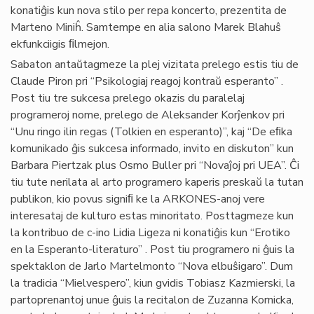
konatiĝis kun nova stilo per repa koncerto, prezentita de
Marteno Miniĥ. Samtempe en alia salono Marek Blahuŝ
ekfunkciigis ﬁlmejon.
Sabaton antaŭtagmeze la plej vizitata prelego estis tiu de
Claude Piron pri “Psikologiaj reagoj kontraŭ esperanto” .
Post tiu tre sukcesa prelego okazis du paralelaj
programeroj nome, prelego de Aleksander Korĵenkov pri
“Unu ringo ilin regas (Tolkien en esperanto)”, kaj “De eﬁka
komunikado ĝis sukcesa informado, invito en diskuton” kun
Barbara Piertzak plus Osmo Buller pri “Novaĵoj pri UEA”. Ĉi
tiu tute nerilata al arto programero kaperis preskaŭ la tutan
publikon, kio povus signiﬁ ke la ARKONES-anoj vere
interesataj de kulturo estas minoritato. Posttagmeze kun
la kontribuo de c-ino Lidia Ligeza ni konatiĝis kun “Erotiko
en la Esperanto-literaturo” . Post tiu programero ni ĝuis la
spektaklon de Jarlo Martelmonto “Nova elbuŝigaro”. Dum
la tradicia “Mielvespero”, kiun gvidis Tobiasz Kazmierski, la
partoprenantoj unue ĝuis la recitalon de Zuzanna Kornicka,