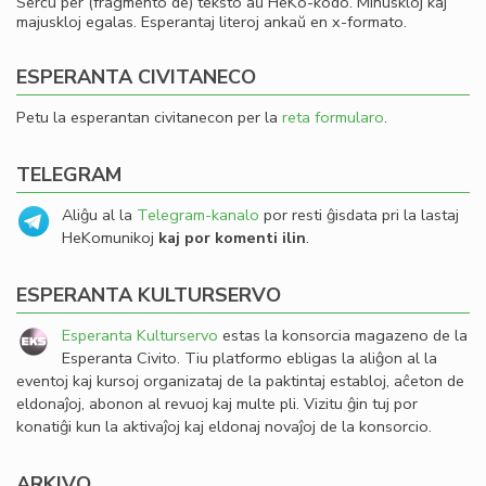
Serĉu per (fragmento de) teksto aŭ HeKo-kodo. Minuskloj kaj
majuskloj egalas. Esperantaj literoj ankaŭ en x-formato.
ESPERANTA CIVITANECO
Petu la esperantan civitanecon per la
reta formularo
.
TELEGRAM
Aliĝu al la
Telegram-kanalo
por resti ĝisdata pri la lastaj
HeKomunikoj
kaj por komenti ilin
.
ESPERANTA KULTURSERVO
Esperanta Kulturservo
estas la konsorcia magazeno de la
Esperanta Civito. Tiu platformo ebligas la aliĝon al la
eventoj kaj kursoj organizataj de la paktintaj establoj, aĉeton de
eldonaĵoj, abonon al revuoj kaj multe pli. Vizitu ĝin tuj por
konatiĝi kun la aktivaĵoj kaj eldonaj novaĵoj de la konsorcio.
ARKIVO