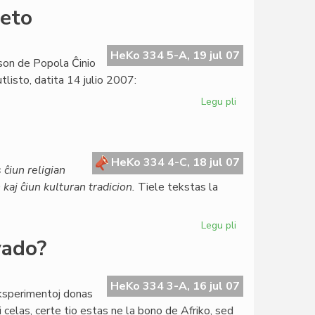
Bakker:
beto
pri
Afriko
UEA
HeKo 334 5-A, 19 jul 07
son de Popola Ĉinio
rajtas,
tlisto, datita 14 julio 2007:
sed
ne
Legu pli
pri
pravas
La
prezidanto
de
UEA
HeKo 334 4-C, 18 jul 07
ĉiun religian
pri
kaj ĉiun kulturan tradicion.
Tiele tekstas la
Tibeto
Legu pli
pri
Modifo
vado?
en
la
Pakto
HeKo 334 3-A, 16 jul 07
eksperimentoj donas
i celas, certe tio estas ne la bono de Afriko, sed