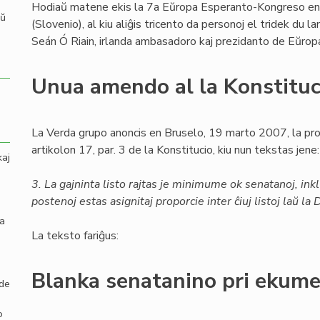
Hodiaŭ matene ekis la 7a Eŭropa Esperanto-Kongreso e
aŭ
(Slovenio), al kiu aliĝis tricento da personoj el tridek du l
Seán Ó Riain, irlanda ambasadoro kaj prezidanto de Eŭro
Unua amendo al la Konstituc
La Verda grupo anoncis en Bruselo, 19 marto 2007, la pro
artikolon 17, par. 3 de la Konstitucio, kiu nun tekstas jene:
kaj
3. La gajninta listo rajtas je minimume ok senatanoj, inkl
postenoj estas asignitaj proporcie inter ĉiuj listoj laŭ l
la
La teksto fariĝus:
Blanka senatanino pri ekum
 de
o