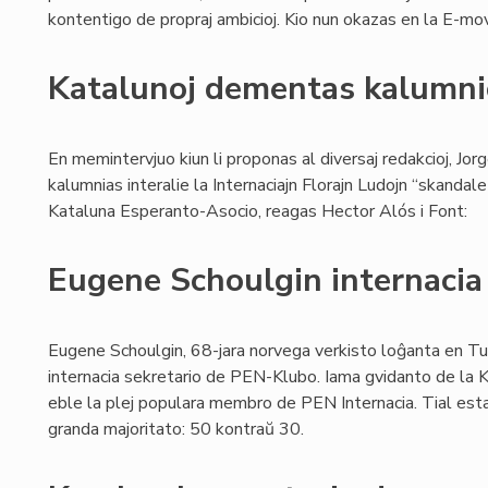
kontentigo de propraj ambicioj. Kio nun okazas en la E-mov
Katalunoj dementas kalumn
En memintervjuo kiun li proponas al diversaj redakcioj, J
kalumnias interalie la Internaciajn Florajn Ludojn “skandal
Kataluna Esperanto-Asocio, reagas Hector Alós i Font:
Eugene Schoulgin internacia
Eugene Schoulgin, 68-jara norvega verkisto loĝanta en Tur
internacia sekretario de PEN-Klubo. Iama gvidanto de la K
eble la plej populara membro de PEN Internacia. Tial esta
granda majoritato: 50 kontraŭ 30.