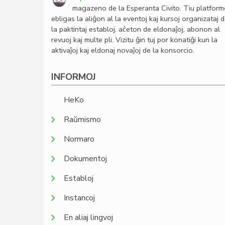
magazeno de la Esperanta Civito. Tiu platfor
ebligas la aliĝon al la eventoj kaj kursoj organizataj 
la paktintaj establoj, aĉeton de eldonaĵoj, abonon al
revuoj kaj multe pli. Vizitu ĝin tuj por konatiĝi kun la
aktivaĵoj kaj eldonaj novaĵoj de la konsorcio.
INFORMOJ
HeKo
Raŭmismo
Normaro
Dokumentoj
Establoj
Instancoj
En aliaj lingvoj