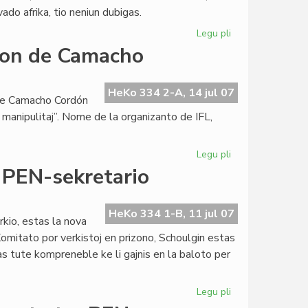
ado afrika, tio neniun dubigas.
Legu pli
pri
Kien
ion de Camacho
la
afrika
esperanto-
HeKo 334 2-A, 14 jul 07
orge Camacho Cordón
movado?
e manipulitaj”. Nome de la organizanto de IFL,
Legu pli
pri
Katalunoj
 PEN-sekretario
dementas
kalumnion
de
HeKo 334 1-B, 11 jul 07
kio, estas la nova
Camacho
omitato por verkistoj en prizono, Schoulgin estas
s tute kompreneble ke li gajnis en la baloto per
Legu pli
pri
Eugene