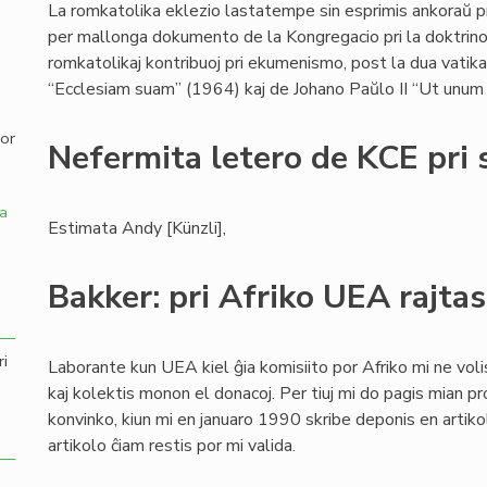
La romkatolika eklezio lastatempe sin esprimis ankoraŭ 
per mallonga dokumento de la Kongregacio pri la doktrino 
,
romkatolikaj kontribuoj pri ekumenismo, post la dua vatikan
“Ecclesiam suam” (1964) kaj de Johano Paŭlo II “Ut unum 
por
Nefermita letero de KCE pri 
a
Estimata Andy [Künzli],
Bakker: pri Afriko UEA rajtas
ri
Laborante kun UEA kiel ĝia komisiito por Afriko mi ne voli
kaj kolektis monon el donacoj. Per tiuj mi do pagis mian p
konvinko, kiun mi en januaro 1990 skribe deponis en artiko
artikolo ĉiam restis por mi valida.