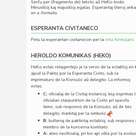
Serĉu per (fragmento de) teksto aŭ HeKo-kodo.
Minuskloj kaj majuskloj egalas. Esperantaj literoj ank
en x-formato.
ESPERANTA CIVITANECO
Petu la esperantan civitanecon per la
reta formularo
.
HEROLDO KOMUNIKAS (HEKO)
HeKo estas retagentejo je la servo de la establoj en 
apud la Pakto por la Esperanta Civito, sub la
imprimaturo de la Konsulo aŭ delegito. La informoj
estas:
C:
oﬁcialaj de la Civitaj instancoj, kiuj esprimas 
oﬁcialan starpunkton de la Civito pri specifa
temo, sub responso de la Konsulo, aŭ de ties
delegito, markitaj per la simbolo
.
B:
bultenaj de paktintaj establoj, sub responso
membro de la koncerna komitato.
A:
alies neoﬁcialaj, pri kio ajn utila por la evolu