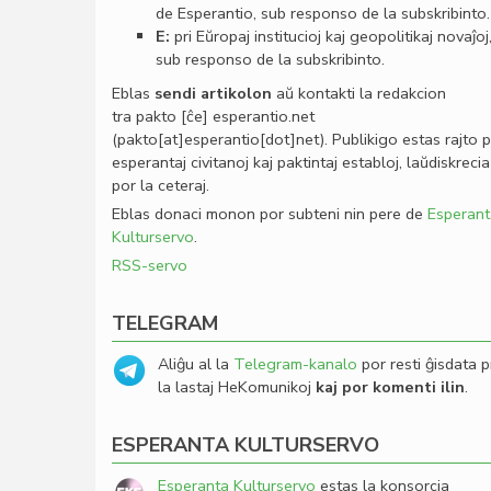
de Esperantio, sub responso de la subskribinto.
E:
pri Eŭropaj institucioj kaj geopolitikaj novaĵoj
sub responso de la subskribinto.
Eblas
sendi
artikolon
aŭ kontakti la redakcion
tra
pakto
[ĉe]
esperantio
.
net
(pakto[at]esperantio[dot]net)
. Publikigo estas rajto 
esperantaj civitanoj kaj paktintaj establoj, laŭdiskrecia
por la ceteraj.
Eblas donaci monon por subteni nin pere de
Esperant
Kulturservo
.
RSS-servo
TELEGRAM
Aliĝu al la
Telegram-kanalo
por resti ĝisdata p
la lastaj HeKomunikoj
kaj por komenti ilin
.
ESPERANTA KULTURSERVO
Esperanta Kulturservo
estas la konsorcia