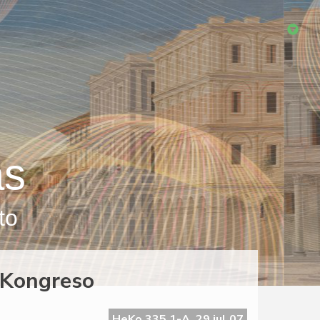
as
to
-Kongreso
HeKo 335 1-A, 29 jul 07