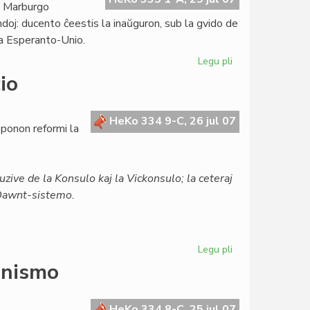
n Marburgo
andoj: ducento ĉeestis la inaŭguron, sub la gvido de
pa Esperanto-Unio.
Legu pli
pri
Ekis
io
la
7a
Eŭropa
HeKo 334 9-C, 26 jul 07
ponon reformi la
Esperanto-
Kongreso
uzive de la Konsulo kaj la Vickonsulo; la ceteraj
a Dawnt-sistemo.
Legu pli
pri
Unua
enismo
amendo
al
la
HeKo 334 8-C, 25 jul 07