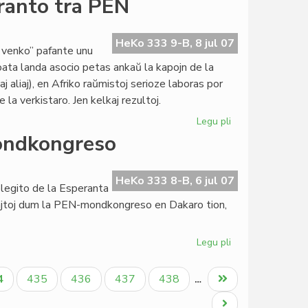
eranto tra PEN
Schoulgin
internacia
PEN-
HeKo 333 9-B, 8 jul 07
 venko” pafante unu
sekretario
roata landa asocio petas ankaŭ la kapojn de la
 aliaj), en Afriko raŭmistoj serioze laboras por
la verkistaro. Jen kelkaj rezultoj.
Legu pli
pri
Kreskas
ondkongreso
la
reputacio
de
HeKo 333 8-B, 6 jul 07
elegito de la Esperanta
esperanto
Rajtoj dum la PEN-mondkongreso en Dakaro tion,
tra
PEN
Legu pli
pri
La
estona
tuala
Paĝo
Paĝo
Paĝo
Paĝo
Last
4
435
436
437
438
…
kazo
ĝo
page
en
Next