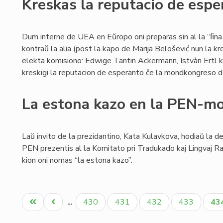
Kreskas la reputacio de esp
Dum interne de UEA en Eŭropo oni preparas sin al la “ﬁna
kontraŭ la alia (post la kapo de Marija Belošević nun la k
elekta komisiono: Edwige Tantin Ackermann, Istvàn Ertl kaj
kreskigi la reputacion de esperanto ĉe la mondkongreso de 
La estona kazo en la PEN-m
Laŭ invito de la prezidantino, Kata Kulavkova, hodiaŭ la d
PEN prezentis al la Komitato pri Tradukado kaj Lingvaj 
kion oni nomas “la estona kazo”.
Pagination
Unua
Antaŭa
Paĝo
Paĝo
Paĝo
Paĝo
Ak
430
431
432
433
43
…
paĝo
paĝo
pa