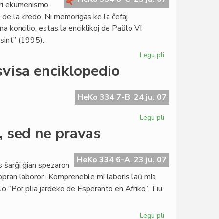
pri ekumenismo,
Konstitucio
de la kredo. Ni memorigas ke la ĉefaj
a koncilio, estas la enciklikoj de Paŭlo VI
sint” (1995).
Legu pli
pri
Blanka
svisa enciklopedio
senatanino
pri
ekumenismo
HeKo 334 7-B, 24 jul 07
Legu pli
pri
Nefermita
, sed ne pravas
letero
de
KCE
HeKo 334 6-A, 23 jul 07
s ŝarĝi ĝian spezaron
pri
ropran laboron. Kompreneble mi laboris laŭ mia
svisa
lo “Por plia jardeko de Esperanto en Afriko”. Tiu
enciklopedio
Legu pli
pri