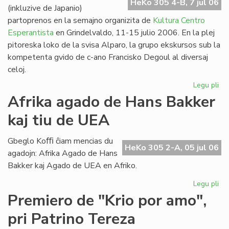
HeKo 305 4-B, 7 jul 06
(inkluzive de Japanio)
partoprenos en la semajno organizita de
Kultura Centro
Esperantista
en Grindelvaldo, 11-15 julio 2006. En la plej
pitoreska loko de la svisa Alparo, la grupo ekskursos sub la
kompetenta gvido de c-ano Francisko Degoul al diversaj
celoj.
Legu pli
pri
Bu
Afrika agado de Hans Bakker
na
kaj tiu de UEA
en
Gr
Gbeglo Koﬃ ĉiam mencias du
HeKo 305 2-A, 05 jul 06
agadojn: Afrika Agado de Hans
Bakker kaj Agado de UEA en Afriko.
Legu pli
pri
Afr
Premiero de "Krio por amo",
ag
pri Patrino Tereza
de
Ha