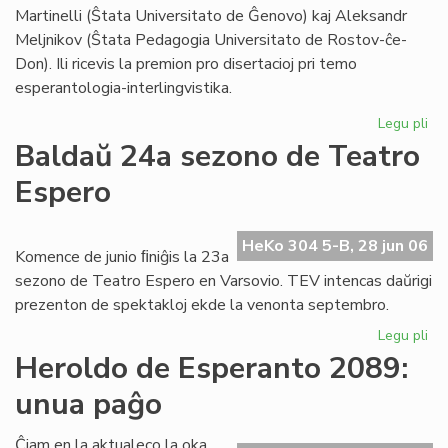
Foi
Martinelli (Ŝtata Universitato de Ĝenovo) kaj Aleksandr
Meljnikov (Ŝtata Pedagogia Universitato de Rostov-ĉe-
Don). Ili ricevis la premion pro disertacioj pri temo
esperantologia-interlingvistika.
Legu pli
pri
Sti
Baldaŭ 24a sezono de Teatro
La
Espero
al
du
es
HeKo 304 5-B, 28 jun 06
civ
Komence de junio ﬁniĝis la 23a
sezono de Teatro Espero en Varsovio. TEV intencas daŭrigi
prezenton de spektakloj ekde la venonta septembro.
Legu pli
pri
Ba
Heroldo de Esperanto 2089:
24
unua paĝo
se
de
Te
Ĉiam en la aktualeco la oka