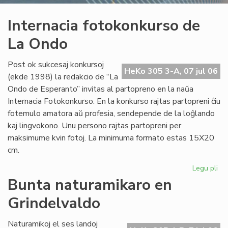
Internacia fotokonkurso de
La Ondo
Post ok sukcesaj konkursoj
HeKo 305 3-A, 07 jul 06
(ekde 1998) la redakcio de “La
Ondo de Esperanto” invitas al partopreno en la naŭa
Internacia Fotokonkurso. En la konkurso rajtas partopreni ĉiu
fotemulo amatora aŭ profesia, sendepende de la loĝlando
kaj lingvokono. Unu persono rajtas partopreni per
maksimume kvin fotoj. La minimuma formato estas 15X20
cm.
Legu pli
pri
Int
Bunta naturamikaro en
fo
Grindelvaldo
de
La
On
Naturamikoj el ses landoj