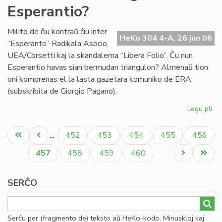
Esperantio?
en
la
mo
Milito de ĉiu kontraŭ ĉiu inter
HeKo 304 4-A, 26 jun 06
mo
“Esperanto”-Radikala Asocio,
UEA/Corsetti kaj la skandalema “Libera Folio”. Ĉu nun
Esperantio havas sian bermudan triangulon? Almenaŭ tion
oni komprenas el la lasta gazetara komuniko de ERA
(subskribita de Giorgio Pagano).
Legu pli
pri
Ĉu
Pagination
Be
Unua
Antaŭa
Paĝo
Paĝo
Paĝo
Paĝo
Paĝo
452
453
454
455
456
…
tri
paĝo
paĝo
en
Aktuala
Paĝo
Paĝo
Paĝo
Next
Last
457
458
459
460
Es
paĝo
page
page
SERĈO
Serĉu per (fragmento de) teksto aŭ HeKo-kodo. Minuskloj kaj