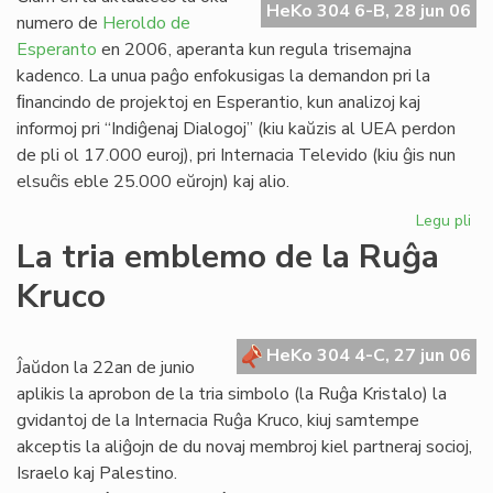
HeKo 304 6-B, 28 jun 06
Es
numero de
Heroldo de
Esperanto
en 2006, aperanta kun regula trisemajna
kadenco. La unua paĝo enfokusigas la demandon pri la
ﬁnancindo de projektoj en Esperantio, kun analizoj kaj
informoj pri “Indiĝenaj Dialogoj” (kiu kaŭzis al UEA perdon
de pli ol 17.000 euroj), pri Internacia Televido (kiu ĝis nun
elsuĉis eble 25.000 eŭrojn) kaj alio.
Legu pli
pri
He
La tria emblemo de la Ruĝa
de
Kruco
Es
20
un
HeKo 304 4-C, 27 jun 06
pa
Ĵaŭdon la 22an de junio
aplikis la aprobon de la tria simbolo (la Ruĝa Kristalo) la
gvidantoj de la Internacia Ruĝa Kruco, kiuj samtempe
akceptis la aliĝojn de du novaj membroj kiel partneraj socioj,
Israelo kaj Palestino.