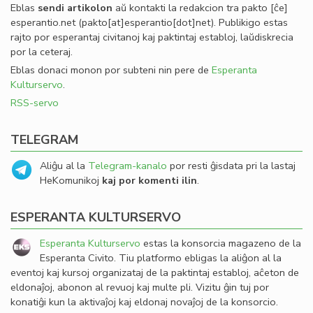
Eblas
sendi
artikolon
aŭ kontakti la redakcion tra
pakto
[ĉe]
esperantio
.
net
(pakto[at]esperantio[dot]net)
. Publikigo estas
rajto por esperantaj civitanoj kaj paktintaj establoj, laŭdiskrecia
por la ceteraj.
Eblas donaci monon por subteni nin pere de
Esperanta
Kulturservo
.
RSS-servo
TELEGRAM
Aliĝu al la
Telegram-kanalo
por resti ĝisdata pri la lastaj
HeKomunikoj
kaj por komenti ilin
.
ESPERANTA KULTURSERVO
Esperanta Kulturservo
estas la konsorcia magazeno de la
Esperanta Civito. Tiu platformo ebligas la aliĝon al la
eventoj kaj kursoj organizataj de la paktintaj establoj, aĉeton de
eldonaĵoj, abonon al revuoj kaj multe pli. Vizitu ĝin tuj por
konatiĝi kun la aktivaĵoj kaj eldonaj novaĵoj de la konsorcio.