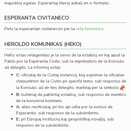
majuskloj egalas. Esperantaj literoj ankaŭ en x-formato.
ESPERANTA CIVITANECO
Petu la esperantan civitanecon per la
reta formularo
.
HEROLDO KOMUNIKAS (HEKO)
HeKo estas retagentejo je la servo de la establoj en kaj apud la
Pakto por la Esperanta Civito, sub la imprimaturo de la Konsulo
aŭ delegito. La informoj estas:
C:
oﬁcialaj de la Civitaj instancoj, kiuj esprimas la oﬁcialan
starpunkton de la Civito pri specifa temo, sub responso de
la Konsulo, aŭ de ties delegito, markitaj per la simbolo
.
B:
bultenaj de paktintaj establoj, sub responso de membro
de la koncerna komitato.
A:
alies neoﬁcialaj, pri kio ajn utila por la evoluo de
Esperantio, sub responso de la subskribinto.
E:
pri Eŭropaj institucioj kaj geopolitikaj novaĵoj, sub
responso de la subskribinto.