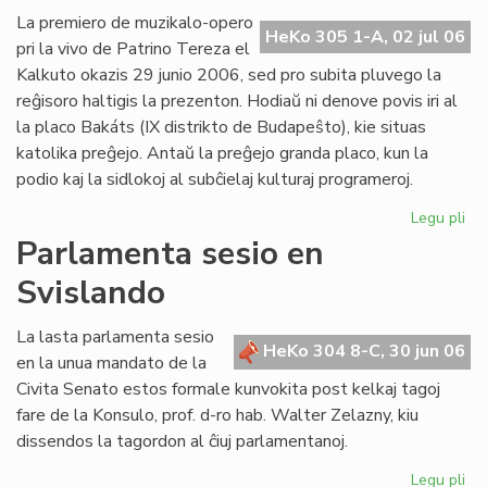
Ba
La premiero de muzikalo-opero
HeKo 305 1-A, 02 jul 06
kaj
pri la vivo de Patrino Tereza el
tiu
Kalkuto okazis 29 junio 2006, sed pro subita pluvego la
de
reĝisoro haltigis la prezenton. Hodiaŭ ni denove povis iri al
UE
la placo Bakáts (IX distrikto de Budapeŝto), kie situas
katolika preĝejo. Antaŭ la preĝejo granda placo, kun la
podio kaj la sidlokoj al subĉielaj kulturaj programeroj.
Legu pli
pri
Pr
Parlamenta sesio en
de
Svislando
"Kr
po
am
La lasta parlamenta sesio
HeKo 304 8-C, 30 jun 06
pri
en la unua mandato de la
Pat
Civita Senato estos formale kunvokita post kelkaj tagoj
Te
fare de la Konsulo, prof. d-ro hab. Walter Zelazny, kiu
dissendos la tagordon al ĉiuj parlamentanoj.
Legu pli
pri