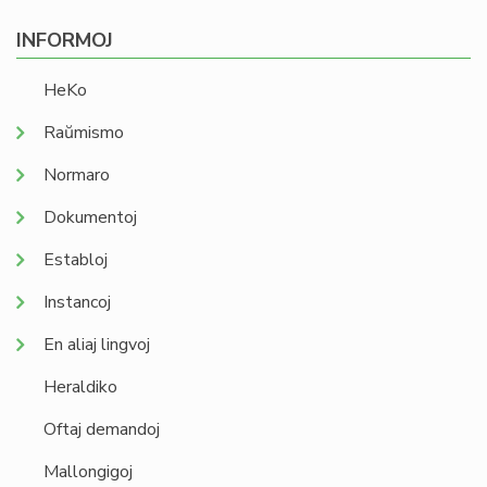
INFORMOJ
HeKo
Raŭmismo
Normaro
Dokumentoj
Establoj
Instancoj
En aliaj lingvoj
Heraldiko
Oftaj demandoj
Mallongigoj