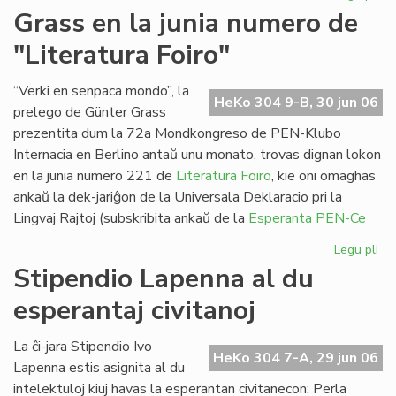
Pa
Grass en la junia numero de
ses
"Literatura Foiro"
en
Sv
“Verki en senpaca mondo”, la
HeKo 304 9-B, 30 jun 06
prelego de Günter Grass
prezentita dum la 72a Mondkongreso de PEN-Klubo
Internacia en Berlino antaŭ unu monato, trovas dignan lokon
en la junia numero 221 de
Literatura Foiro
, kie oni omaghas
ankaŭ la dek-jariĝon de la Universala Deklaracio pri la
Lingvaj Rajtoj (subskribita ankaŭ de la
Esperanta PEN-Ce
Legu pli
pri
Gr
Stipendio Lapenna al du
en
esperantaj civitanoj
la
jun
nu
La ĉi-jara Stipendio Ivo
HeKo 304 7-A, 29 jun 06
de
Lapenna estis asignita al du
"Li
intelektuloj kiuj havas la esperantan civitanecon: Perla