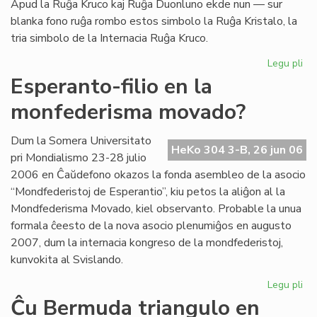
Apud la Ruĝa Kruco kaj Ruĝa Duonluno ekde nun — sur
blanka fono ruĝa rombo estos simbolo la Ruĝa Kristalo, la
tria simbolo de la Internacia Ruĝa Kruco.
Legu pli
pri
La
Esperanto-filio en la
tri
monfederisma movado?
em
de
la
Dum la Somera Universitato
HeKo 304 3-B, 26 jun 06
Ru
pri Mondialismo 23-28 julio
Kr
2006 en Ĉaŭdefono okazos la fonda asembleo de la asocio
“Mondfederistoj de Esperantio”, kiu petos la aliĝon al la
Mondfederisma Movado, kiel observanto. Probable la unua
formala ĉeesto de la nova asocio plenumiĝos en augusto
2007, dum la internacia kongreso de la mondfederistoj,
kunvokita al Svislando.
Legu pli
pri
Es
Ĉu Bermuda triangulo en
fili