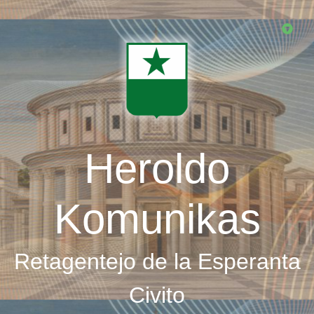
Skip
to
main
content
Heroldo
Komunikas
Retagentejo de la Esperanta
Civito