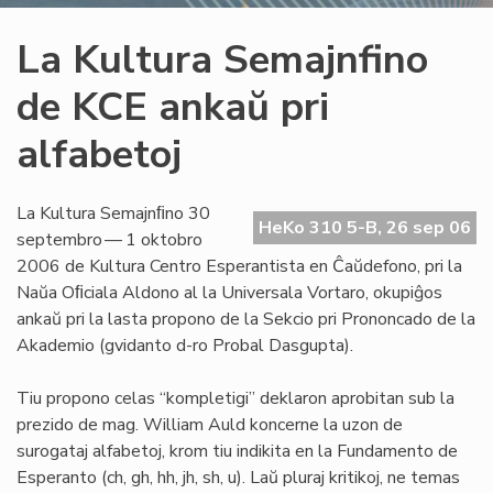
La Kultura Semajnfino
de KCE ankaŭ pri
alfabetoj
La Kultura Semajnﬁno 30
HeKo 310 5-B, 26 sep 06
septembro — 1 oktobro
2006 de Kultura Centro Esperantista en Ĉaŭdefono, pri la
Naŭa Oﬁciala Aldono al la Universala Vortaro, okupiĝos
ankaŭ pri la lasta propono de la Sekcio pri Prononcado de la
Akademio (gvidanto d-ro Probal Dasgupta).
Tiu propono celas “kompletigi” deklaron aprobitan sub la
prezido de mag. William Auld koncerne la uzon de
surogataj alfabetoj, krom tiu indikita en la Fundamento de
Esperanto (ch, gh, hh, jh, sh, u). Laŭ pluraj kritikoj, ne temas