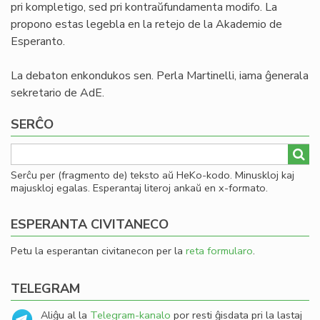
pri kompletigo, sed pri kontraŭfundamenta modifo. La
propono estas legebla en la retejo de la Akademio de
Esperanto.
La debaton enkondukos sen. Perla Martinelli, iama ĝenerala
sekretario de AdE.
SERĈO
Serĉu per (fragmento de) teksto aŭ HeKo-kodo. Minuskloj kaj
majuskloj egalas. Esperantaj literoj ankaŭ en x-formato.
ESPERANTA CIVITANECO
Petu la esperantan civitanecon per la
reta formularo
.
TELEGRAM
Aliĝu al la
Telegram-kanalo
por resti ĝisdata pri la lastaj