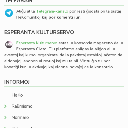
TELEGRAM
Aliĝu al la
Telegram-kanalo
por resti ĝisdata pri la lastaj
HeKomunikoj
kaj por komenti ilin
.
ESPERANTA KULTURSERVO
Esperanta Kulturservo
estas la konsorcia magazeno de la
Esperanta Civito. Tiu platformo ebligas la aliĝon al la
eventoj kaj kursoj organizataj de la paktintaj establoj, aĉeton de
eldonaĵoj, abonon al revuoj kaj multe pli. Vizitu ĝin tuj por
konatiĝi kun la aktivaĵoj kaj eldonaj novaĵoj de la konsorcio.
INFORMOJ
HeKo
Raŭmismo
Normaro