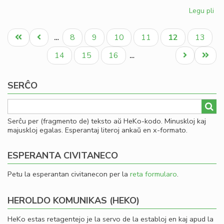
Legu pli
pri
Kia
Pagination
CD
Unua
Antaŭa
Paĝo
Paĝo
Paĝo
Paĝo
Aktuala
Paĝo
8
9
10
11
12
13
…
en
paĝo
paĝo
paĝo
20
Paĝo
Paĝo
Paĝo
Next
Last
14
15
16
…
page
page
SERĈO
Serĉu per (fragmento de) teksto aŭ HeKo-kodo. Minuskloj kaj
majuskloj egalas. Esperantaj literoj ankaŭ en x-formato.
ESPERANTA CIVITANECO
Petu la esperantan civitanecon per la
reta formularo
.
HEROLDO KOMUNIKAS (HEKO)
HeKo estas retagentejo je la servo de la establoj en kaj apud la