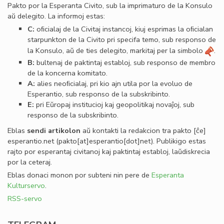
Pakto por la Esperanta Civito, sub la imprimaturo de la Konsulo
aŭ delegito. La informoj estas:
C:
oﬁcialaj de la Civitaj instancoj, kiuj esprimas la oﬁcialan
starpunkton de la Civito pri specifa temo, sub responso de
la Konsulo, aŭ de ties delegito, markitaj per la simbolo
.
B:
bultenaj de paktintaj establoj, sub responso de membro
de la koncerna komitato.
A:
alies neoﬁcialaj, pri kio ajn utila por la evoluo de
Esperantio, sub responso de la subskribinto.
E:
pri Eŭropaj institucioj kaj geopolitikaj novaĵoj, sub
responso de la subskribinto.
Eblas
sendi
artikolon
aŭ kontakti la redakcion tra
pakto
[ĉe]
esperantio
.
net
(pakto[at]esperantio[dot]net)
. Publikigo estas
rajto por esperantaj civitanoj kaj paktintaj establoj, laŭdiskrecia
por la ceteraj.
Eblas donaci monon por subteni nin pere de
Esperanta
Kulturservo
.
RSS-servo