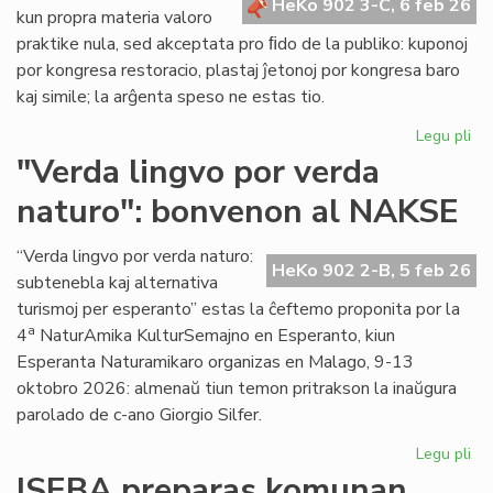
HeKo 902 3-C, 6 feb 26
kun propra materia valoro
praktike nula, sed akceptata pro ﬁdo de la publiko: kuponoj
por kongresa restoracio, plastaj ĵetonoj por kongresa baro
kaj simile; la arĝenta speso ne estas tio.
Legu pli
pri
La
"Verda lingvo por verda
sp
naturo": bonvenon al NAKSE
ne
"fi
mo
“Verda lingvo por verda naturo:
HeKo 902 2-B, 5 feb 26
se
subtenebla kaj alternativa
kal
turismoj per esperanto” estas la ĉeftemo proponita por la
val
a
4
NaturAmika KulturSemajno en Esperanto, kiun
Esperanta Naturamikaro organizas en Malago, 9-13
oktobro 2026: almenaŭ tiun temon pritrakson la inaŭgura
parolado de c-ano Giorgio Silfer.
Legu pli
pri
"V
ISEBA preparas komunan