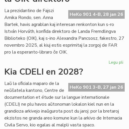
int
tiel
La prezidantino de Fajszi
HeKo 901 4-B, 28 jan 26
en
Amika Rondo, sen. Anna
Ro
Bartek, havis agrablan kaj interesan renkonton kun s-ro
István Horváth, konﬁda direktoro de Landa Fremdlingva
Biblioteko (OIK), kaj s-ino Alexandra Pancsosz, fakestro, 27
novembro 2025, al kiuj estis esprimitaj la zorgoj de FAR
pro la esperanto-libraro ĉe OIK.
Legu pli
pri
Gr
Kia CDELI en 2028?
re
de
Laŭ la oﬁciala maparo de la
FA
HeKo 901 3-B, 27 jan 26
neŭŝatela kantono, Centre de
ku
documentation et étude sur la langue internationale
la
(CDELI) ne plu havos aŭtonoman lokalon kiel nun en la
OI
grandioza arkivejo inaŭgurota post du jaroj: por la bretaroj
dir
ekzistos ne granda areo komune kun la arkivo de Internacia
Civila Servo, kio egalas al malpli vasta spaco.