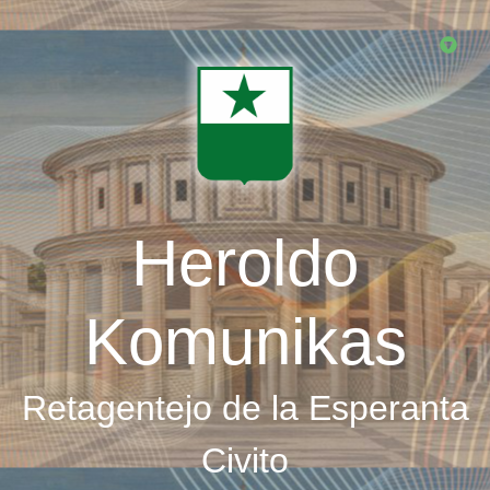
Skip
to
main
content
Heroldo
Komunikas
Retagentejo de la Esperanta
Civito