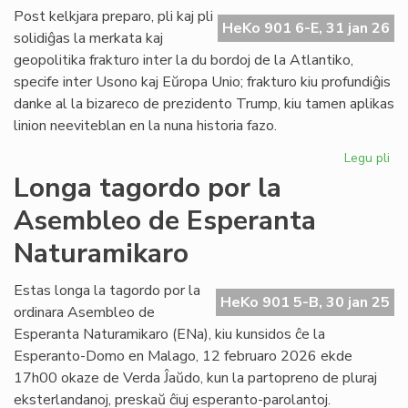
ĉe
Post kelkjara preparo, pli kaj pli
HeKo 901 6-E, 31 jan 26
la
solidiĝas la merkata kaj
ita
geopolitika frakturo inter la du bordoj de la Atlantiko,
Pa
specife inter Usono kaj Eŭropa Unio; frakturo kiu profundiĝis
danke al la bizareco de prezidento Trump, kiu tamen aplikas
linion neeviteblan en la nuna historia fazo.
Legu pli
pri
Geo
Longa tagordo por la
sc
Asembleo de Esperanta
pli
kaj
Naturamikaro
pli
kon
Estas longa la tagordo por la
ĉe
HeKo 901 5-B, 30 jan 25
ordinara Asembleo de
la
Atl
Esperanta Naturamikaro (ENa), kiu kunsidos ĉe la
Esperanto-Domo en Malago, 12 februaro 2026 ekde
17h00 okaze de Verda Ĵaŭdo, kun la partopreno de pluraj
eksterlandanoj, preskaŭ ĉiuj esperanto-parolantoj.