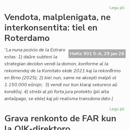
Legu pli
pri
Lo
Vendota, malplenigata, ne
ta
interkonsentita: tiel en
po
la
Roterdamo
As
de
“
La nuna pozicio de la Estraro
Es
HeKo 901 5-A, 29 jan 26
estas: 1) daŭre subteni la
Na
strategian decidon vendi la domon, konforme al la
rekomendoj de la Komitato ekde 2021 kaj la rekonﬁrmo
en Brno (2025); 2) kiel nun, same ne akcepti malpli ol
1.150.000 eŭrojn; 3) vendi nur kun klaraj sekureco aŭ
kondiĉoj; 4) strebi al pli forta jura protekto (pli alta
antaŭpago, se eble) kaj pli realisma transdona dato (
Legu pli
pri
Ve
Grava renkonto de FAR kun
mal
la OIK-direktoro
ne