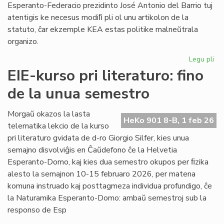
Esperanto-Federacio prezidinto José Antonio del Barrio tuj
atentigis ke necesus modiﬁ pli ol unu artikolon de la
statuto, ĉar ekzemple KEA estas politike malneŭtrala
organizo.
Legu pli
pri
Ba
EIE-kurso pri literaturo: fino
kaj
de la unua semestro
Ma
ten
en
Morgaŭ okazos la lasta
HeKo 901 8-B, 1 feb 26
la
telematika lekcio de la kurso
Un
pri literaturo gvidata de d-ro Giorgio Silfer, kies unua
semajno disvolviĝis en Ĉaŭdefono ĉe la Helvetia
Esperanto-Domo, kaj kies dua semestro okupos per ﬁzika
alesto la semajnon 10-15 februaro 2026, per matena
komuna instruado kaj posttagmeza individua profundigo, ĉe
la Naturamika Esperanto-Domo: ambaŭ semestroj sub la
responso de Esp