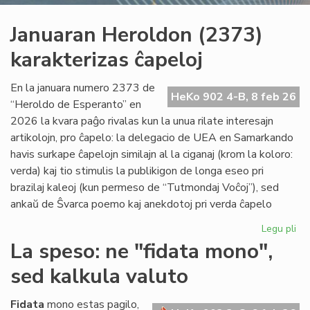
Januaran Heroldon (2373)
karakterizas ĉapeloj
En la januara numero 2373 de
HeKo 902 4-B, 8 feb 26
“Heroldo de Esperanto” en
2026 la kvara paĝo rivalas kun la unua rilate interesajn
artikolojn, pro ĉapelo: la delegacio de UEA en Samarkando
havis surkape ĉapelojn similajn al la ciganaj (krom la koloro:
verda) kaj tio stimulis la publikigon de longa eseo pri
brazilaj kaleoj (kun permeso de “Tutmondaj Voĉoj”), sed
ankaŭ de Ŝvarca poemo kaj anekdotoj pri verda ĉapelo
Legu pli
pri
Ja
La speso: ne "fidata mono",
He
sed kalkula valuto
(2
kar
ĉap
Fidata
mono estas pagilo,