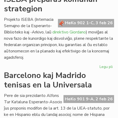
lin
strategion
po
ve
nat
Projekto ISEBA (Internacia
HeKo 902 1-C, 3 feb 26
bo
Semajno de la Esperanto-
al
Biblioteko kaj -Arkivo, laŭ
direktivo Giordano
) moviĝas al
NA
nova fazo de kunordigo kaj disvolviĝo, plene respektante la
federalan organizan principon, kiu garantias al ĉiu establo
aŭtonomecon en la planado kaj efektivigo de la koncernaj
agadsferoj.
Legu pli
pri
IS
Barcelono kaj Madrido
pr
tenisas en la Universala
ko
str
Pere de sia prezidanto Alfons
HeKo 901 9-A, 2 feb 26
Tur Kataluna Esperanto-Asocio
ĵus proponis modifon de la art. 13 de la UEA-statuto, por
ke en Hispanio eblu du landaj asocioj; nome de Hispana