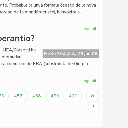
la
nto. Probable la unua formala ĉeesto de la nova
Ruĝa
greso de la mondfederistoj, kunvokita al
Kruco
Legu pli
pri
Esperanto-
perantio?
filio
en
o, UEA/Corsetti kaj
la
HeKo 304 4-A, 26 jun 06
an bermudan
monfederisma
ara komuniko de ERA (subskribita de Giorgio
movado?
Legu pli
pri
Ĉu
Bermuda
aĝo
Aktuala
Paĝo
Paĝo
Paĝo
Last
56
457
458
459
460
triangulo
paĝo
page
en
Next
Esperantio?
page