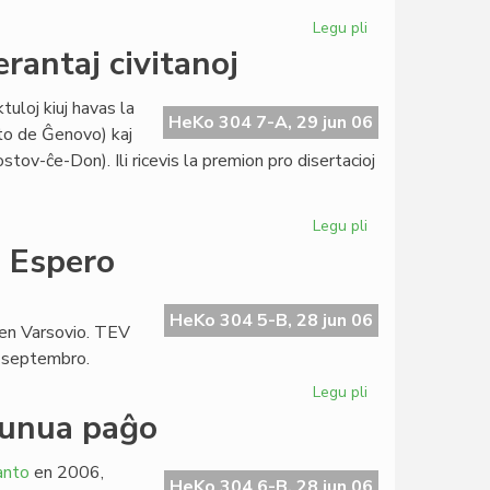
Legu pli
pri
Grass
rantaj civitanoj
en
la
tuloj kiuj havas la
junia
HeKo 304 7-A, 29 jun 06
ato de Ĝenovo) kaj
numero
ov-ĉe-Don). Ili ricevis la premion pro disertacioj
de
"Literatura
Foiro"
Legu pli
pri
Stipendio
o Espero
Lapenna
al
du
HeKo 304 5-B, 28 jun 06
 en Varsovio. TEV
esperantaj
a septembro.
civitanoj
Legu pli
pri
Baldaŭ
 unua paĝo
24a
sezono
anto
en 2006,
de
HeKo 304 6-B, 28 jun 06