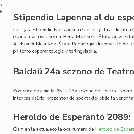
mo
de
Stipendio Lapenna al du espe
La ĉi-jara Stipendio Ivo Lapenna estis asignita al du intelek
esperantan civitanecon: Perla Martinelli (Ŝtata Universit
Aleksandr Meljnikov (Ŝtata Pedagogia Universitato de Rost
pri temo esperantologia-interlingvistika.
Baldaŭ 24a sezono de Teatr
Komence de junio ﬁniĝis la 23a sezono de Teatro Espero
intencas daŭrigi prezenton de spektakloj ekde la venont
Heroldo de Esperanto 2089:
Ĉiam en la aktualeco la oka numero de
Heroldo de Esper