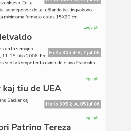
okonkurso. En la
ia, sendepende de la loĝlando kaj lingvokono.
. La minimuma formato estas 15X20 cm.
Legu pli
pri
Internacia
delvaldo
fotokonkurso
de
nos en la semajno
La
HeKo 305 4-B, 7 jul 06
, 11-15 julio 2006. En
Ondo
rsos sub la kompetenta gvido de c-ano Francisko
Legu pli
pri
Bunta
 kaj tiu de UEA
naturamikaro
en
ns Bakker kaj
Grindelvaldo
HeKo 305 2-A, 05 jul 06
Legu pli
pri
Afrika
pri Patrino Tereza
agado