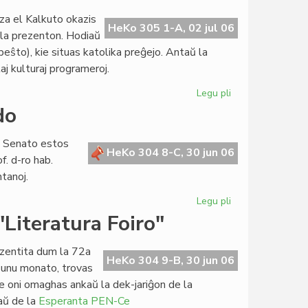
de
za el Kalkuto okazis
Hans
HeKo 305 1-A, 02 jul 06
 la prezenton. Hodiaŭ
Bakker
peŝto), kie situas katolika preĝejo. Antaŭ la
kaj
laj kulturaj programeroj.
tiu
de
Legu pli
pri
UEA
Premiero
do
de
"Krio
a Senato estos
por
HeKo 304 8-C, 30 jun 06
f. d-ro hab.
amo",
tanoj.
pri
Patrino
Legu pli
pri
Tereza
Parlamenta
"Literatura Foiro"
sesio
en
ezentita dum la 72a
Svislando
HeKo 304 9-B, 30 jun 06
 unu monato, trovas
kie oni omaghas ankaŭ la dek-jariĝon de la
kaŭ de la
Esperanta PEN-Ce