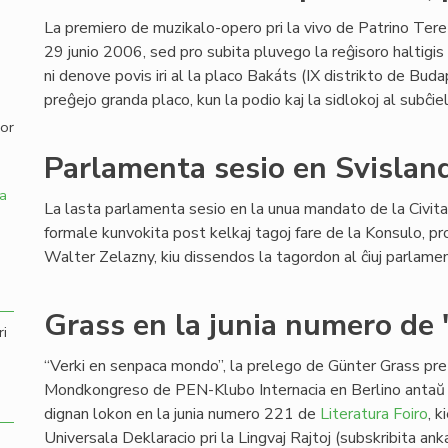
La premiero de muzikalo-opero pri la vivo de Patrino Tere
,
29 junio 2006, sed pro subita pluvego la reĝisoro haltigis
ni denove povis iri al la placo Bakáts (IX distrikto de Buda
preĝejo granda placo, kun la podio kaj la sidlokoj al subĉie
por
Parlamenta sesio en Svislan
a
La lasta parlamenta sesio en la unua mandato de la Civit
formale kunvokita post kelkaj tagoj fare de la Konsulo, pro
Walter Zelazny, kiu dissendos la tagordon al ĉiuj parlamen
Grass en la junia numero de 
ri
“Verki en senpaca mondo”, la prelego de Günter Grass pr
Mondkongreso de PEN-Klubo Internacia en Berlino antaŭ
dignan lokon en la junia numero 221 de
Literatura Foiro
, 
Universala Deklaracio pri la Lingvaj Rajtoj (subskribita an