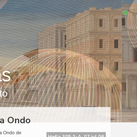
as
to
La Ondo
La Ondo de
HeKo 305 3-A, 07 jul 06