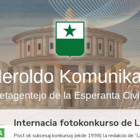
eroldo Komunik
etagentejo de la Esperanta Civi
Internacia fotokonkurso de 
Post ok sukcesaj konkursoj (ekde 1998) la redakcio de “