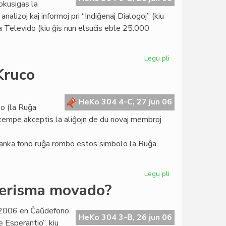
okusigas la
Teatro
alizoj kaj informoj pri “Indiĝenaj Dialogoj” (kiu
Espero
ia Televido (kiu ĝis nun elsuĉis eble 25.000
Legu pli
pri
Heroldo
Kruco
de
Esperanto
2089:
HeKo 304 4-C, 27 jun 06
lo (la Ruĝa
unua
amtempe akceptis la aliĝojn de du novaj membroj
paĝo
anka fono ruĝa rombo estos simbolo la Ruĝa
Legu pli
pri
La
derisma movado?
tria
emblemo
o 2006 en Ĉaŭdefono
de
HeKo 304 3-B, 26 jun 06
 Esperantio”, kiu