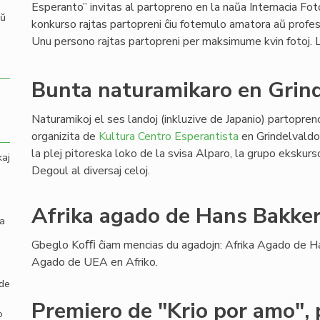
Esperanto” invitas al partopreno en la naŭa Internacia Fot
aŭ
konkurso rajtas partopreni ĉiu fotemulo amatora aŭ profes
Unu persono rajtas partopreni per maksimume kvin fotoj
Bunta naturamikaro en Grin
Naturamikoj el ses landoj (inkluzive de Japanio) partopre
organizita de
Kultura Centro Esperantista
en Grindelvaldo
la plej pitoreska loko de la svisa Alparo, la grupo eksku
kaj
Degoul al diversaj celoj.
Afrika agado de Hans Bakker
la
Gbeglo Koﬃ ĉiam mencias du agadojn: Afrika Agado de Ha
Agado de UEA en Afriko.
 de
Premiero de "Krio por amo", 
o