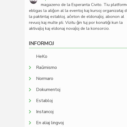
magazeno de la Esperanta Civito. Tiu platfor
ebligas la aliĝon al la eventoj kaj kursoj organizataj 
la paktintaj establoj, aĉeton de eldonaĵoj, abonon al
revuoj kaj multe pli. Vizitu ĝin tuj por konatiĝi kun la
aktivaĵoj kaj eldonaj novaĵoj de la konsorcio.
INFORMOJ
HeKo
Raŭmismo
Normaro
Dokumentoj
Establoj
Instancoj
En aliaj lingvoj