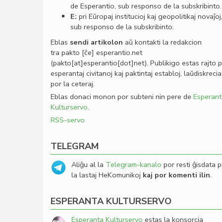
de Esperantio, sub responso de la subskribinto.
E:
pri Eŭropaj institucioj kaj geopolitikaj novaĵoj
sub responso de la subskribinto.
Eblas
sendi
artikolon
aŭ kontakti la redakcion
tra
pakto
[ĉe]
esperantio
.
net
(pakto[at]esperantio[dot]net)
. Publikigo estas rajto 
esperantaj civitanoj kaj paktintaj establoj, laŭdiskrecia
por la ceteraj.
Eblas donaci monon por subteni nin pere de
Esperant
Kulturservo
.
RSS-servo
TELEGRAM
Aliĝu al la
Telegram-kanalo
por resti ĝisdata p
la lastaj HeKomunikoj
kaj por komenti ilin
.
ESPERANTA KULTURSERVO
Esperanta Kulturservo
estas la konsorcia