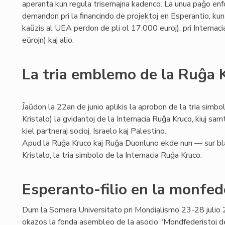
aperanta kun regula trisemajna kadenco. La unua paĝo enf
demandon pri la ﬁnancindo de projektoj en Esperantio, kun an
kaŭzis al UEA perdon de pli ol 17.000 euroj), pri Internac
eŭrojn) kaj alio.
La tria emblemo de la Ruĝa 
Ĵaŭdon la 22an de junio aplikis la aprobon de la tria simbo
Kristalo) la gvidantoj de la Internacia Ruĝa Kruco, kiuj s
kiel partneraj socioj, Israelo kaj Palestino.
Apud la Ruĝa Kruco kaj Ruĝa Duonluno ekde nun — sur bl
Kristalo, la tria simbolo de la Internacia Ruĝa Kruco.
Esperanto-filio en la monfe
Dum la Somera Universitato pri Mondialismo 23-28 juli
okazos la fonda asembleo de la asocio “Mondfederistoj de