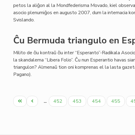
petos la aliĝon al la Mondfederisma Movado, kiel observa
asocio plenumiĝos en augusto 2007, dum la internacia kon
Svislando.
Ĉu Bermuda triangulo en Es
Milito de ĉiu kontraŭ ĉiu inter “Esperanto”-Radikala Asoci
la skandalema “Libera Folio”. Ĉu nun Esperantio havas si
triangulon? Almenaŭ tion oni komprenas el la lasta gazet
Pagano).
Pagination
Unua
Antaŭa
Paĝo
Paĝo
Paĝo
Paĝo
P
452
453
454
455
4
…
paĝo
paĝo