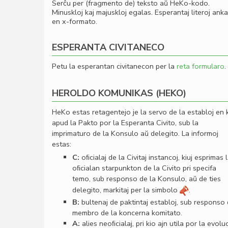
Serĉu per (fragmento de) teksto aŭ HeKo-kodo.
Minuskloj kaj majuskloj egalas. Esperantaj literoj ank
en x-formato.
ESPERANTA CIVITANECO
Petu la esperantan civitanecon per la
reta formularo
.
HEROLDO KOMUNIKAS (HEKO)
HeKo estas retagentejo je la servo de la establoj en 
apud la Pakto por la Esperanta Civito, sub la
imprimaturo de la Konsulo aŭ delegito. La informoj
estas:
C:
oﬁcialaj de la Civitaj instancoj, kiuj esprimas 
oﬁcialan starpunkton de la Civito pri specifa
temo, sub responso de la Konsulo, aŭ de ties
delegito, markitaj per la simbolo
.
B:
bultenaj de paktintaj establoj, sub responso
membro de la koncerna komitato.
A:
alies neoﬁcialaj, pri kio ajn utila por la evolu