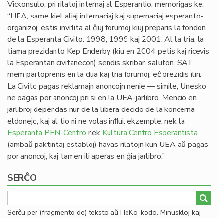
Vickonsulo, pri rilatoj internaj al Esperantio, memorigas ke:
“UEA, same kiel aliaj internaciaj kaj supernaciaj esperanto-
organizoj, estis invitita al ĉiuj forumoj kiuj preparis la fondon
de la Esperanta Civito: 1998, 1999 kaj 2001. Al la tria, la
tiama prezidanto Kep Enderby (kiu en 2004 petis kaj ricevis
la Esperantan civitanecon) sendis skriban saluton. SAT
mem partoprenis en la dua kaj tria forumoj, eĉ prezidis ilin.
La Civito pagas reklamajn anoncojn nenie — simile, Unesko
ne pagas por anoncoj pri si en la UEA-jarlibro. Mencio en
jarlibroj dependas nur de la libera decido de la koncerna
eldonejo, kaj al tio ni ne volas inﬂui: ekzemple, nek la
Esperanta PEN-Centro
nek
Kultura Centro Esperantista
(ambaŭ paktintaj establoj) havas rilatojn kun UEA aŭ pagas
por anoncoj, kaj tamen ili aperas en ĝia jarlibro.”
SERĈO
Serĉu per (fragmento de) teksto aŭ HeKo-kodo. Minuskloj kaj