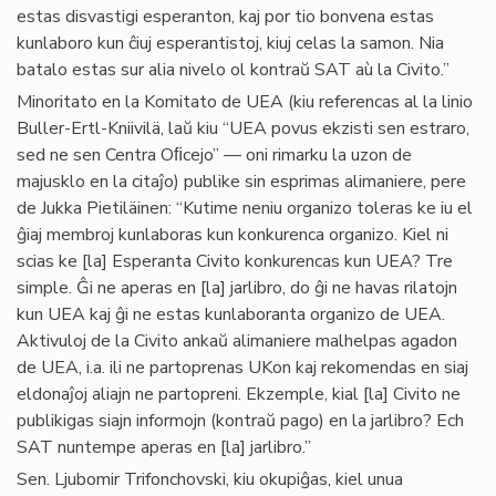
estas disvastigi esperanton, kaj por tio bonvena estas
kunlaboro kun ĉiuj esperantistoj, kiuj celas la samon. Nia
batalo estas sur alia nivelo ol kontraŭ SAT aù la Civito.”
Minoritato en la Komitato de UEA (kiu referencas al la linio
Buller-Ertl-Kniivilä, laŭ kiu “UEA povus ekzisti sen estraro,
sed ne sen Centra Oﬁcejo” — oni rimarku la uzon de
majusklo en la citaĵo) publike sin esprimas alimaniere, pere
de Jukka Pietiläinen: “Kutime neniu organizo toleras ke iu el
ĝiaj membroj kunlaboras kun konkurenca organizo. Kiel ni
scias ke [la] Esperanta Civito konkurencas kun UEA? Tre
simple. Ĝi ne aperas en [la] jarlibro, do ĝi ne havas rilatojn
kun UEA kaj ĝi ne estas kunlaboranta organizo de UEA.
Aktivuloj de la Civito ankaŭ alimaniere malhelpas agadon
de UEA, i.a. ili ne partoprenas UKon kaj rekomendas en siaj
eldonaĵoj aliajn ne partopreni. Ekzemple, kial [la] Civito ne
publikigas siajn informojn (kontraŭ pago) en la jarlibro? Ech
SAT nuntempe aperas en [la] jarlibro.”
Sen. Ljubomir Trifonchovski, kiu okupiĝas, kiel unua