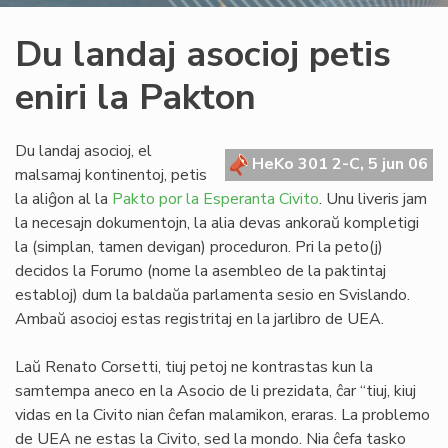
Du landaj asocioj petis
eniri la Pakton
Du landaj asocioj, el
HeKo 301 2-C, 5 jun 06
malsamaj kontinentoj, petis
la aliĝon al la
Pakto por la Esperanta Civito
. Unu liveris jam
la necesajn dokumentojn, la alia devas ankoraŭ kompletigi
la (simplan, tamen devigan) proceduron. Pri la peto(j)
decidos la Forumo (nome la asembleo de la paktintaj
establoj) dum la baldaŭa parlamenta sesio en Svislando.
Ambaŭ asocioj estas registritaj en la jarlibro de UEA.
Laŭ Renato Corsetti, tiuj petoj ne kontrastas kun la
samtempa aneco en la Asocio de li prezidata, ĉar “tiuj, kiuj
vidas en la Civito nian ĉefan malamikon, eraras. La problemo
de UEA ne estas la Civito, sed la mondo. Nia ĉefa tasko