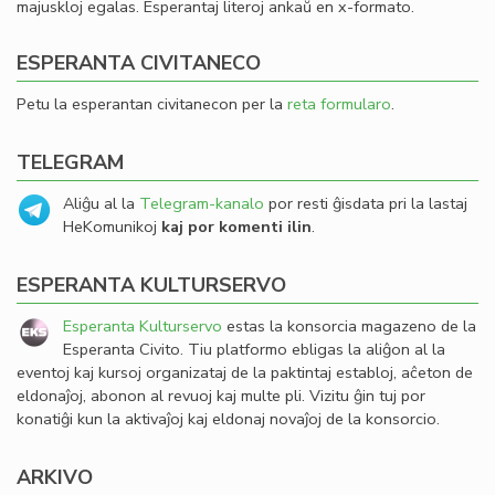
majuskloj egalas. Esperantaj literoj ankaŭ en x-formato.
ESPERANTA CIVITANECO
Petu la esperantan civitanecon per la
reta formularo
.
TELEGRAM
Aliĝu al la
Telegram-kanalo
por resti ĝisdata pri la lastaj
HeKomunikoj
kaj por komenti ilin
.
ESPERANTA KULTURSERVO
Esperanta Kulturservo
estas la konsorcia magazeno de la
Esperanta Civito. Tiu platformo ebligas la aliĝon al la
eventoj kaj kursoj organizataj de la paktintaj establoj, aĉeton de
eldonaĵoj, abonon al revuoj kaj multe pli. Vizitu ĝin tuj por
konatiĝi kun la aktivaĵoj kaj eldonaj novaĵoj de la konsorcio.
ARKIVO