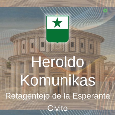
Skip
to
main
content
Heroldo
Komunikas
Retagentejo de la Esperanta
Civito