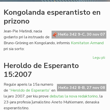
Kongolanda esperantisto en
prizono
Jean-Pie Matindi, nacia
HeKo 342 9-C, 30 nov 07
gvdanto pri la instruado de
Bruno-Gröning en Kongolando, informis
Komitaton Armand
pri sia sorto:
Legu pli
pri
Ko
Heroldo de Esperanto
esp
15:2007
en
pr
Regule aperis la 15a numero
HeKo 342 8-B, 27 nov 08
de
“Heroldo de Esperanto”
en
la jaro 2007, per kiu prove
debutas la nova redaktorino
, la
23-jara profesia ĵurnalistino Aneto Muhlemann, denaska
esperantistino.