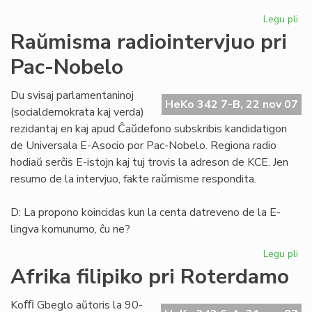
Legu pli
pri
He
Raŭmisma radiointervjuo pri
de
Pac-Nobelo
Es
15
Du svisaj parlamentaninoj
HeKo 342 7-B, 22 nov 07
(socialdemokrata kaj verda)
rezidantaj en kaj apud Ĉaŭdefono subskribis kandidatigon
de Universala E-Asocio por Pac-Nobelo. Regiona radio
hodiaŭ serĉis E-istojn kaj tuj trovis la adreson de KCE. Jen
resumo de la intervjuo, fakte raŭmisme respondita.
D: La propono koincidas kun la centa datreveno de la E-
lingva komunumo, ĉu ne?
Legu pli
pri
Ra
Afrika filipiko pri Roterdamo
rad
pri
Koﬃ Gbeglo aŭtoris la 90-