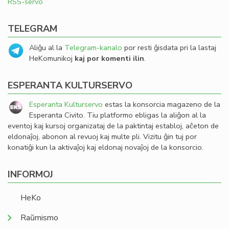
RSS-servo
TELEGRAM
Aliĝu al la
Telegram-kanalo
por resti ĝisdata pri la lastaj
HeKomunikoj
kaj por komenti ilin
.
ESPERANTA KULTURSERVO
Esperanta Kulturservo
estas la konsorcia magazeno de la
Esperanta Civito. Tiu platformo ebligas la aliĝon al la
eventoj kaj kursoj organizataj de la paktintaj establoj, aĉeton de
eldonaĵoj, abonon al revuoj kaj multe pli. Vizitu ĝin tuj por
konatiĝi kun la aktivaĵoj kaj eldonaj novaĵoj de la konsorcio.
INFORMOJ
HeKo
Raŭmismo