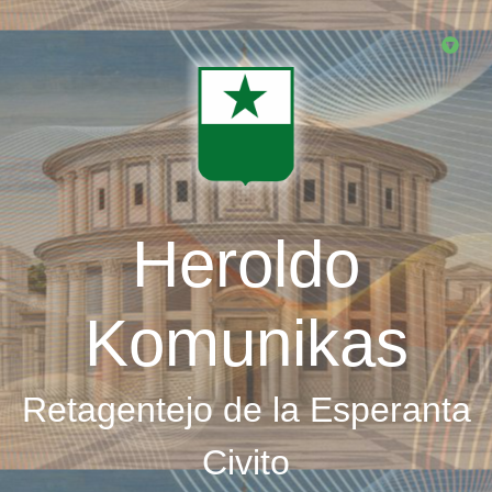
Skip
to
main
content
Heroldo
Komunikas
Retagentejo de la Esperanta
Civito