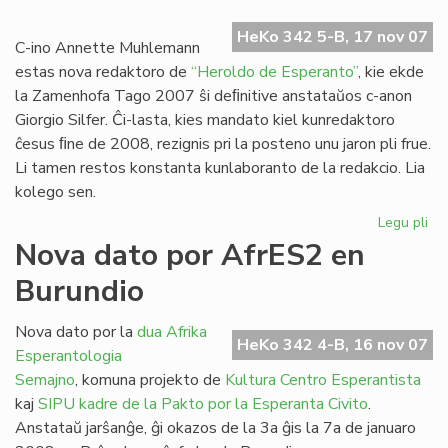
Ra
HeKo 342 5-B, 17 nov 07
dir
C-ino Annette Muhlemann
ne!
estas nova redaktoro de
“Heroldo de Esperanto”
, kie ekde
la Zamenhofa Tago 2007 ŝi deﬁnitive anstataŭos c-anon
Giorgio Silfer. Ĉi-lasta, kies mandato kiel kunredaktoro
ĉesus ﬁne de 2008, rezignis pri la posteno unu jaron pli frue.
Li tamen restos konstanta kunlaboranto de la redakcio. Lia
kolego sen.
Legu pli
pri
No
Nova dato por AfrES2 en
re
Burundio
po
"H
de
Nova dato por la
dua Afrika
HeKo 342 4-B, 16 nov 07
Es
Esperantologia
Semajno
, komuna projekto de
Kultura Centro Esperantista
kaj
SIPU
kadre de la Pakto por la Esperanta Civito
.
Anstataŭ jarŝanĝe, ĝi okazos de la 3a ĝis la 7a de januaro