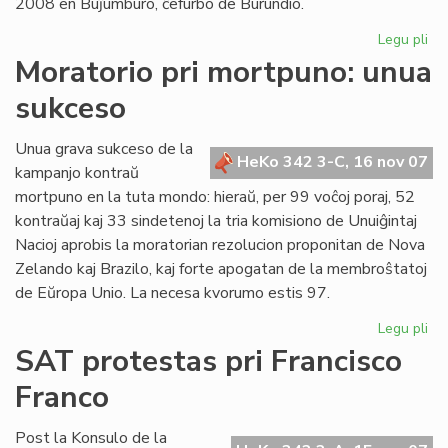
2008 en Buĵumburo, ĉefurbo de Burundio.
Legu pli
pri
No
Moratorio pri mortpuno: unua
da
sukceso
po
Af
en
Unua grava sukceso de la
HeKo 342 3-C, 16 nov 07
Bu
kampanjo kontraŭ
mortpuno en la tuta mondo: hieraŭ, per 99 voĉoj poraj, 52
kontraŭaj kaj 33 sindetenoj la tria komisiono de Unuiĝintaj
Nacioj aprobis la moratorian rezolucion proponitan de Nova
Zelando kaj Brazilo, kaj forte apogatan de la membroŝtatoj
de Eŭropa Unio. La necesa kvorumo estis 97.
Legu pli
pri
Mo
SAT protestas pri Francisco
pri
Franco
mo
un
su
Post la Konsulo de la