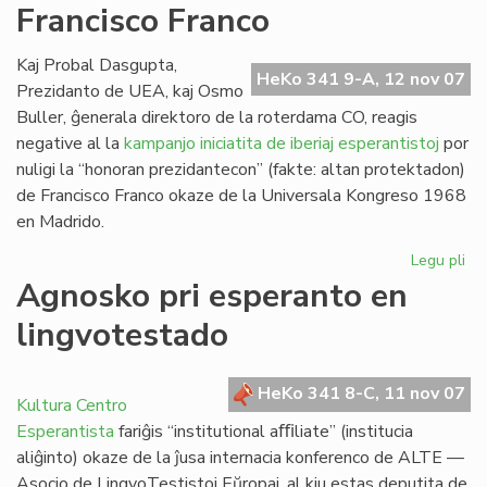
Francisco Franco
Ra
Kaj Probal Dasgupta,
HeKo 341 9-A, 12 nov 07
Prezidanto de UEA, kaj Osmo
Buller, ĝenerala direktoro de la roterdama CO, reagis
negative al la
kampanjo iniciatita de iberiaj esperantistoj
por
nuligi la “honoran prezidantecon” (fakte: altan protektadon)
de Francisco Franco okaze de la Universala Kongreso 1968
en Madrido.
Legu pli
pri
Ro
Agnosko pri esperanto en
de
lingvotestado
Fra
Fr
HeKo 341 8-C, 11 nov 07
Kultura Centro
Esperantista
fariĝis “institutional aﬃliate” (institucia
aliĝinto) okaze de la ĵusa internacia konferenco de ALTE —
Asocio de LingvoTestistoj Eŭropaj, al kiu estas deputita de