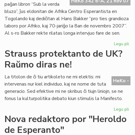
Pa
HeKo 342 6-A, 21 nov 07
paĝan libron “Sub la verda
No
bluzo”, ĵus eldonitan de Afrika Centro Esperantista en
Togolando kaj dediĉitan al Hans Bakker “pro ties grandioza
laboro por Afriko, kaj 70-jariĝo la 8an de novembro 2007”.
Al s-ro Bakker rekte rilatas longa intervjuo fare de sen.
Legu pli
pri
Afr
Strauss protektanto de UK?
fil
Raŭmo diras ne!
pri
Ro
La titolon de ĉi tiu artikoleto ne mi elektis: mi
HeKo -
intervenas nur kiel individuo, kaj ne nome de tuta
generacio. Sed efektive mi ne skribus ĉi tiujn liniojn, se ne
fonus la kulturpolitika debato kiun stimulis la Manifesto.
Legu pli
pri
St
Nova redaktoro por "Heroldo
pr
de Esperanto"
de
UK