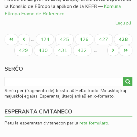
la Konsilio de Eŭropo la aplikon de la KEFR —
Komuna
Eŭropa Framo de Referenco
.
Legu pli
pri
Ag
Pagination
pri
Unua
Antaŭa
Paĝo
Paĝo
Paĝo
Paĝo
Aktual
424
425
426
427
428
…
es
paĝo
paĝo
paĝo
en
Paĝo
Paĝo
Paĝo
Paĝo
Next
Last
429
430
431
432
…
li
page
page
SERĈO
Serĉu per (fragmento de) teksto aŭ HeKo-kodo. Minuskloj kaj
majuskloj egalas. Esperantaj literoj ankaŭ en x-formato.
ESPERANTA CIVITANECO
Petu la esperantan civitanecon per la
reta formularo
.