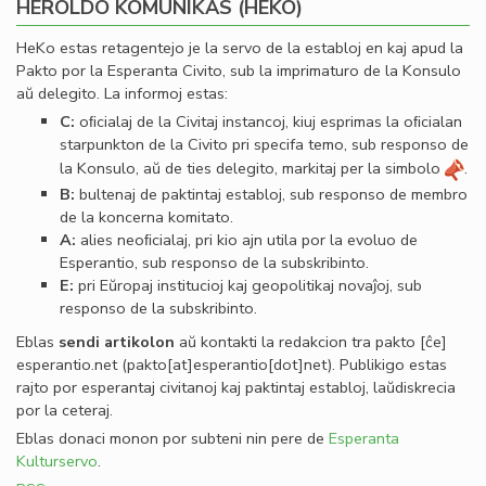
HEROLDO KOMUNIKAS (HEKO)
HeKo estas retagentejo je la servo de la establoj en kaj apud la
Pakto por la Esperanta Civito, sub la imprimaturo de la Konsulo
aŭ delegito. La informoj estas:
C:
oﬁcialaj de la Civitaj instancoj, kiuj esprimas la oﬁcialan
starpunkton de la Civito pri specifa temo, sub responso de
la Konsulo, aŭ de ties delegito, markitaj per la simbolo
.
B:
bultenaj de paktintaj establoj, sub responso de membro
de la koncerna komitato.
A:
alies neoﬁcialaj, pri kio ajn utila por la evoluo de
Esperantio, sub responso de la subskribinto.
E:
pri Eŭropaj institucioj kaj geopolitikaj novaĵoj, sub
responso de la subskribinto.
Eblas
sendi
artikolon
aŭ kontakti la redakcion tra
pakto
[ĉe]
esperantio
.
net
(pakto[at]esperantio[dot]net)
. Publikigo estas
rajto por esperantaj civitanoj kaj paktintaj establoj, laŭdiskrecia
por la ceteraj.
Eblas donaci monon por subteni nin pere de
Esperanta
Kulturservo
.