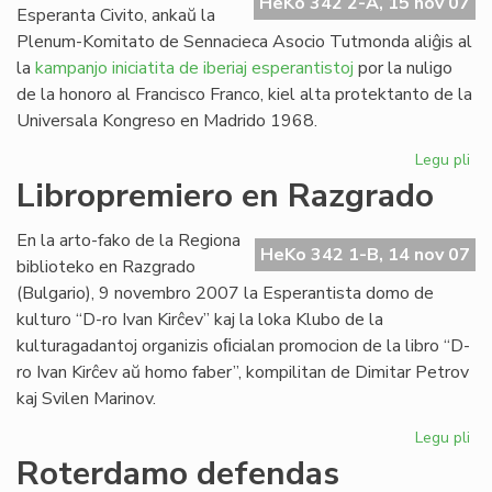
HeKo 342 2-A, 15 nov 07
Esperanta Civito, ankaŭ la
Plenum-Komitato de Sennacieca Asocio Tutmonda aliĝis al
la
kampanjo iniciatita de iberiaj esperantistoj
por la nuligo
de la honoro al Francisco Franco, kiel alta protektanto de la
Universala Kongreso en Madrido 1968.
Legu pli
pri
SA
Libropremiero en Razgrado
pr
pri
En la arto-fako de la Regiona
Fra
HeKo 342 1-B, 14 nov 07
biblioteko en Razgrado
Fr
(Bulgario), 9 novembro 2007 la Esperantista domo de
kulturo “D-ro Ivan Kirĉev” kaj la loka Klubo de la
kulturagadantoj organizis oﬁcialan promocion de la libro “D-
ro Ivan Kirĉev aŭ homo faber”, kompilitan de Dimitar Petrov
kaj Svilen Marinov.
Legu pli
pri
Li
Roterdamo defendas
en