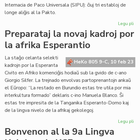
Internacia de Paco Universala (SIPU): ĉiuj tri establoj de
longe aliĝis al la Pakto.
Legu pli
pri
Eki
Preparataj la novaj kadroj por
la
la afrika Esperantio
afr
mo
de
La staĝo celanta selekti
HeKo 805 9-C, 10 feb 23
nia
kadrojn por la Esperanta
Kap
Civito en Afriko komenciĝis hodiaŭ sub la gvido de c-ano
Giorgio Silfer. La trejnado envolvas partoprenantojn ankaŭ
el Eŭropo: “La restado en Burundio estas tre utila por mia
interkultura formado” deklaris c-ino Manuela Blanco. Ŝi
estas tre impresita de la Tanganika Esperanto-Domo kaj
de la lingva nivelo de la afrikaj gekolegoj.
Legu pli
pri
Pre
Bonvenon al la 9a Lingva
la