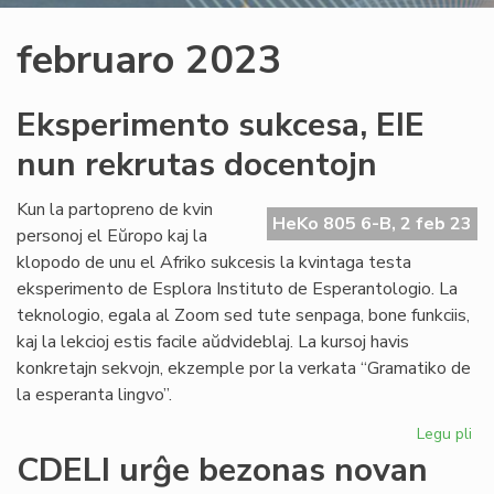
februaro 2023
Eksperimento sukcesa, EIE
nun rekrutas docentojn
Kun la partopreno de kvin
HeKo 805 6-B, 2 feb 23
personoj el Eŭropo kaj la
klopodo de unu el Afriko sukcesis la kvintaga testa
eksperimento de Esplora Instituto de Esperantologio. La
teknologio, egala al Zoom sed tute senpaga, bone funkciis,
kaj la lekcioj estis facile aŭdvideblaj. La kursoj havis
konkretajn sekvojn, ekzemple por la verkata “Gramatiko de
la esperanta lingvo”.
Legu pli
pri
Ek
CDELI urĝe bezonas novan
su