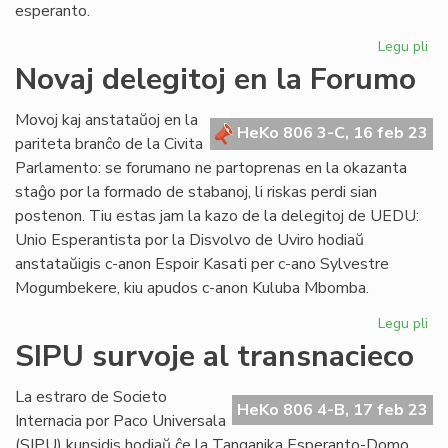
esperanto.
Legu pli
pri
Eki
Novaj delegitoj en la Forumo
la
99
Movoj kaj anstataŭoj en la
jar
HeKo 806 3-C, 16 feb 23
pariteta branĉo de la Civita
de
Parlamento: se forumano ne partoprenas en la okazanta
"H
staĝo por la formado de stabanoj, li riskas perdi sian
de
postenon. Tiu estas jam la kazo de la delegitoj de UEDU:
Es
Unio Esperantista por la Disvolvo de Uviro hodiaŭ
anstataŭigis c-anon Espoir Kasati per c-ano Sylvestre
Mogumbekere, kiu apudos c-anon Kuluba Mbomba.
Legu pli
pri
No
SIPU survoje al transnacieco
del
en
La estraro de Societo
la
HeKo 806 4-B, 17 feb 23
Internacia por Paco Universala
Fo
(SIPU) kunsidis hodiaŭ ĉe la Tanganika Esperanto-Domo,