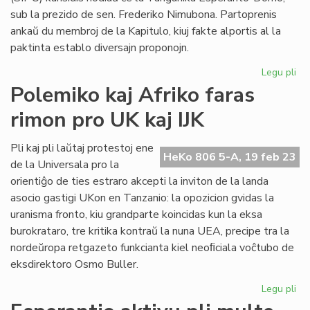
sub la prezido de sen. Frederiko Nimubona. Partoprenis
ankaŭ du membroj de la Kapitulo, kiuj fakte alportis al la
paktinta establo diversajn proponojn.
Legu pli
pri
SI
Polemiko kaj Afriko faras
sur
rimon pro UK kaj IJK
al
tr
Pli kaj pli laŭtaj protestoj ene
HeKo 806 5-A, 19 feb 23
de la Universala pro la
orientiĝo de ties estraro akcepti la inviton de la landa
asocio gastigi UKon en Tanzanio: la opozicion gvidas la
uranisma fronto, kiu grandparte koincidas kun la eksa
burokrataro, tre kritika kontraŭ la nuna UEA, precipe tra la
nordeŭropa retgazeto funkcianta kiel neoﬁciala voĉtubo de
eksdirektoro Osmo Buller.
Legu pli
pri
Po