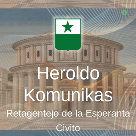
Skip
to
main
content
Heroldo
Komunikas
Retagentejo de la Esperanta
Civito