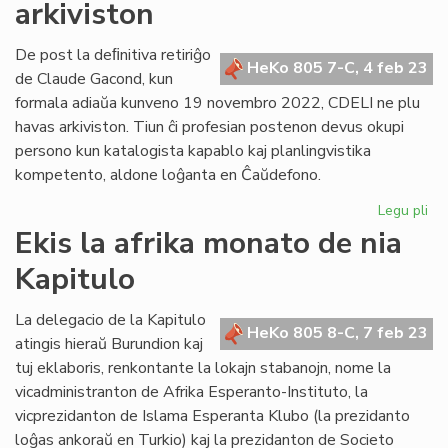
arkiviston
EIE
nu
rek
De post la deﬁnitiva retiriĝo
HeKo 805 7-C, 4 feb 23
do
de Claude Gacond, kun
formala adiaŭa kunveno 19 novembro 2022, CDELI ne plu
havas arkiviston. Tiun ĉi profesian postenon devus okupi
persono kun katalogista kapablo kaj planlingvistika
kompetento, aldone loĝanta en Ĉaŭdefono.
Legu pli
pri
CD
Ekis la afrika monato de nia
ur
Kapitulo
be
no
ark
La delegacio de la Kapitulo
HeKo 805 8-C, 7 feb 23
atingis hieraŭ Burundion kaj
tuj eklaboris, renkontante la lokajn stabanojn, nome la
vicadministranton de Afrika Esperanto-Instituto, la
vicprezidanton de Islama Esperanta Klubo (la prezidanto
loĝas ankoraŭ en Turkio) kaj la prezidanton de Societo