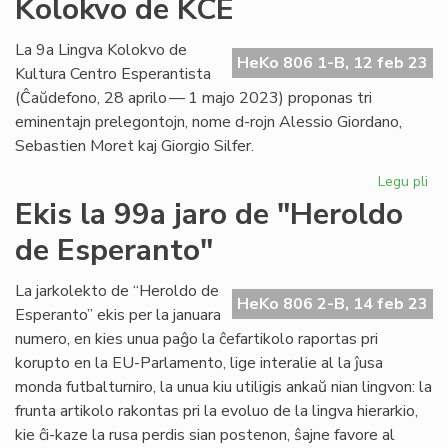
Kolokvo de KCE
no
kad
po
La 9a Lingva Kolokvo de
HeKo 806 1-B, 12 feb 23
la
Kultura Centro Esperantista
afr
(Ĉaŭdefono, 28 aprilo — 1 majo 2023) proponas tri
Es
eminentajn prelegontojn, nome d-rojn Alessio Giordano,
Sebastien Moret kaj Giorgio Silfer.
Legu pli
pri
Bo
Ekis la 99a jaro de "Heroldo
al
de Esperanto"
la
9a
Li
La jarkolekto de “Heroldo de
HeKo 806 2-B, 14 feb 23
Ko
Esperanto” ekis per la januara
de
numero, en kies unua paĝo la ĉefartikolo raportas pri
KC
korupto en la EU-Parlamento, lige interalie al la ĵusa
monda futbalturniro, la unua kiu utiligis ankaŭ nian lingvon: la
frunta artikolo rakontas pri la evoluo de la lingva hierarkio,
kie ĉi-kaze la rusa perdis sian postenon, ŝajne favore al