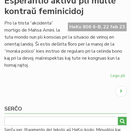
Esperantio aktivu pli multe
kaj
kontraŭ feminicidoj
Afr
far
ri
Pro la trista “akcidenta”
HeKo 806 6-B, 22 feb 23
pr
mortigo de Mahsa Amini, la
UK
tuta mondo nun pli konscias pri la situacio de virinoj en
kaj
orientaj landoj. Ŝi estis deŝirita ﬂoro per la manoj de la
IJK
“morala polico” kies instruo de regularo pri la celinda bono
kaj pri la devoj, malrespektas kaj tute ne kongruas kun la
homaj rajtoj.
Legu pli
pri
Es
Pagination
akt
Next
pli
page
mu
ko
SERĈO
fem
Serĉu per (fragmento de) teksto aŭ HeKo-kodo. Minuskloj kaj