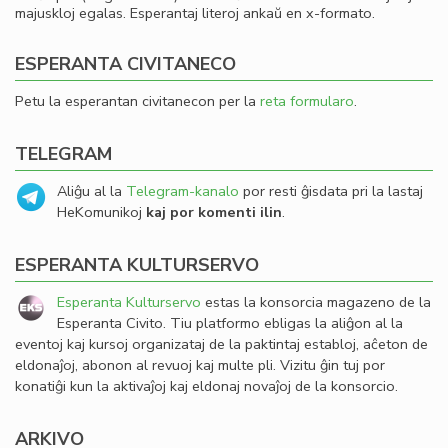
majuskloj egalas. Esperantaj literoj ankaŭ en x-formato.
ESPERANTA CIVITANECO
Petu la esperantan civitanecon per la
reta formularo
.
TELEGRAM
Aliĝu al la
Telegram-kanalo
por resti ĝisdata pri la lastaj
HeKomunikoj
kaj por komenti ilin
.
ESPERANTA KULTURSERVO
Esperanta Kulturservo
estas la konsorcia magazeno de la
Esperanta Civito. Tiu platformo ebligas la aliĝon al la
eventoj kaj kursoj organizataj de la paktintaj establoj, aĉeton de
eldonaĵoj, abonon al revuoj kaj multe pli. Vizitu ĝin tuj por
konatiĝi kun la aktivaĵoj kaj eldonaj novaĵoj de la konsorcio.
ARKIVO