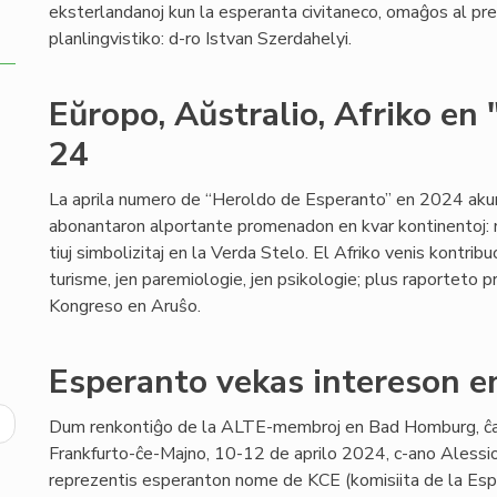
eksterlandanoj kun la esperanta civitaneco, omaĝos al pre
planlingvistiko: d-ro Istvan Szerdahelyi.
Eŭropo, Aŭstralio, Afriko en 
24
La aprila numero de “Heroldo de Esperanto” en 2024 akur
abonantaron alportante promenadon en kvar kontinentoj: 
tiuj simbolizitaj en la Verda Stelo. El Afriko venis kontrib
turisme, jen paremiologie, jen psikologie; plus raporteto pr
Kongreso en Aruŝo.
Esperanto vekas intereson e
ext
Dum renkontiĝo de la ALTE-membroj en Bad Homburg, ĉ
age
Frankfurto-ĉe-Majno, 10-12 de aprilo 2024, c-ano Alessi
reprezentis esperanton nome de KCE (komisiita de la Espera