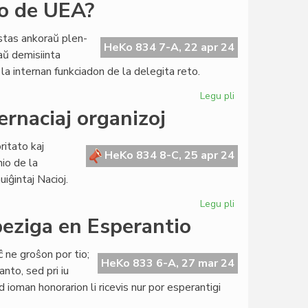
Nia
to de UEA?
literaturo
influe
stas ankoraŭ plen-
reprezentita
HeKo 834 7-A, 22 apr 24
aŭ demisiinta
en
 la internan funkciadon de la delegita reto.
Slovenio
Legu pli
pri
Kio
ernaciaj organizoj
okazas
pri
itato kaj
la
HeKo 834 8-C, 25 apr 24
nio de la
delegita
iĝintaj Nacioj.
reto
de
Legu pli
pri
UEA?
La
peziga en Esperantio
verda
majoritato
ĉ ne groŝon por tio;
pri
HeKo 833 6-A, 27 mar 24
nto, sed pri iu
la
 ioman honorarion li ricevis nur por esperantigi
internaciaj
organizoj