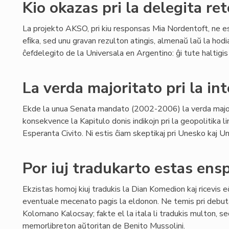
Kio okazas pri la delegita re
La projekto AKSO, pri kiu responsas Mia Nordentoft, ne e
eﬁka, sed unu gravan rezulton atingis, almenaŭ laŭ la hodi
ĉefdelegito de la Universala en Argentino: ĝi tute haltigis
La verda majoritato pri la int
Ekde la unua Senata mandato (2002-2006) la verda major
konsekvence la Kapitulo donis indikojn pri la geopolitika li
Esperanta Civito. Ni estis ĉiam skeptikaj pri Unesko kaj Unu
Por iuj tradukarto estas ens
Ekzistas homoj kiuj tradukis la Dian Komedion kaj ricevis e
eventuale mecenato pagis la eldonon. Ne temis pri debuta
Kolomano Kalocsay; fakte el la itala li tradukis multon, sed
memorlibreton aŭtoritan de Benito Mussolini.