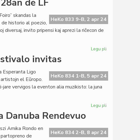
328an de LF
Foiro” skandas la
HeKo 833 9-B, 2 apr 24
de historio al poezio,
diversaj, invito pripensi kaj aprezi la riĉecon de
Legu pli
pri
Aprilo
tivalo invitas
alportas
la
ta Esperanta Ligo
numeron
HeKo 834 1-B, 5 apr 24
artistojn el Eŭropo.
328an
-jare vervigos la eventon alia muzikisto: la juna
de
LF
Legu pli
pri
La
 la Danuba Rendevuo
13a
Kultura
jszi Amika Rondo en
Esperanto-
HeKo 834 2-B, 8 apr 24
 partopreno de
Festivalo