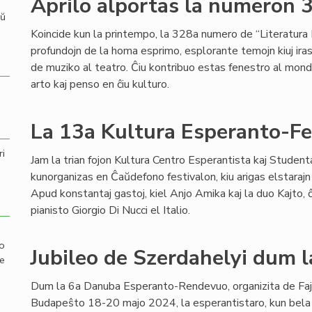
Aprilo alportas la numeron 
aŭ
Koincide kun la printempo, la 328a numero de “Literatura 
profundojn de la homa esprimo, esplorante temojn kiuj iras 
de muziko al teatro. Ĉiu kontribuo estas fenestro al mondoj 
arto kaj penso en ĉiu kulturo.
La 13a Kultura Esperanto-Fes
ri
Jam la trian fojon Kultura Centro Esperantista kaj Studen
kunorganizas en Ĉaŭdefono festivalon, kiu arigas elstarajn 
Apud konstantaj gastoj, kiel Anjo Amika kaj la duo Kajto, ĉi
pianisto Giorgio Di Nucci el Italio.
mo
Jubileo de Szerdahelyi dum
de
Dum la 6a Danuba Esperanto-Rendevuo, organizita de Fa
Budapeŝto 18-20 majo 2024, la esperantistaro, kun bela