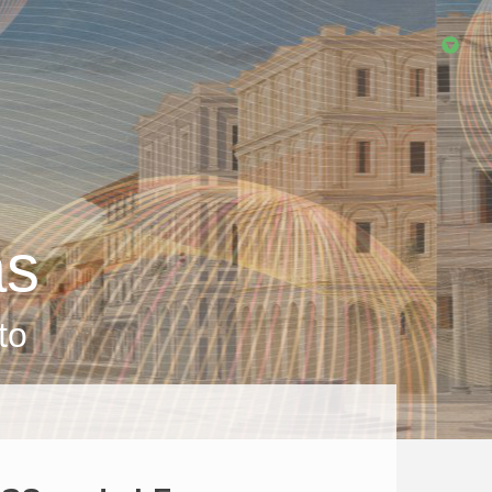
as
to