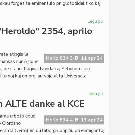
skaŭ forgesita eminentulo pri glotodidaktiko kaj
invitas
Legu pli
pri
Jubileo
"Heroldo" 2354, aprilo
de
Szerdahelyi
dum
la
ate atingis la
HeKo 834 3-B, 11 apr 24
Danuba
mankas nur Azio el
Rendevuo
uoj de c-anoj Kagina, Nunda kaj Sebuhoro, jen
i lumoj kaj ombroj survoje al la Universala
Legu pli
pri
Eŭropo,
n ALTE danke al KCE
Aŭstralio,
Afriko
arma urbeto apud
en
HeKo 834 4-B, 13 apr 24
o Giordano
"Heroldo"
nta Civito) en du laborgrupoj: tiu pri enmigrintoj
2354,