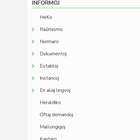
INFORMOJ
HeKo
Raŭmismo
Normaro
Dokumentoj
Establoj
Instancoj
En aliaj lingvoj
Heraldiko
Oftaj demandoj
Mallongigoj
Kantaro