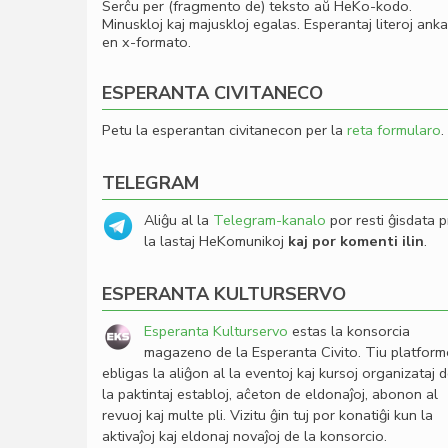
Serĉu per (fragmento de) teksto aŭ HeKo-kodo.
Minuskloj kaj majuskloj egalas. Esperantaj literoj ank
en x-formato.
ESPERANTA CIVITANECO
Petu la esperantan civitanecon per la
reta formularo
.
TELEGRAM
Aliĝu al la
Telegram-kanalo
por resti ĝisdata p
la lastaj HeKomunikoj
kaj por komenti ilin
.
ESPERANTA KULTURSERVO
Esperanta Kulturservo
estas la konsorcia
magazeno de la Esperanta Civito. Tiu platfor
ebligas la aliĝon al la eventoj kaj kursoj organizataj 
la paktintaj establoj, aĉeton de eldonaĵoj, abonon al
revuoj kaj multe pli. Vizitu ĝin tuj por konatiĝi kun la
aktivaĵoj kaj eldonaj novaĵoj de la konsorcio.