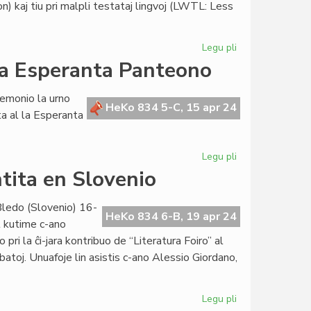
 kaj tiu pri malpli testataj lingvoj (LWTL: Less
aprilo
24
Legu pli
pri
Esperanto
la Esperanta Panteono
vekas
intereson
remonio la urno
en
HeKo 834 5-C, 15 apr 24
ta al la Esperanta
ALTE
danke
al
Legu pli
pri
KCE
Marie-
ntita en Slovenio
France
Conde
Bledo (Slovenio) 16-
Rey
HeKo 834 6-B, 19 apr 24
l kutime c-ano
en
 pri la ĉi-jara kontribuo de “Literatura Foiro” al
la
atoj. Unuafoje lin asistis c-ano Alessio Giordano,
Esperanta
Panteono
Legu pli
pri