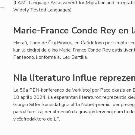
(LAMI: Language Assessment for Migration and Integration)
Widely Tested Languages).
Marie-France Conde Rey en 
Hieraŭ, Tago de Ĉiuj Pioniroj, en Ĉaŭdefono per simpla ce
kun la cindroj de c-ino Marie-France Conde Rey estis liveri
Panteono, konforme al Lex Bertilia.
Nia literaturo influe repreze
La 56a PEN-konferenco de Verkistoj por Paco okazis en 
18 aprilo 2024. La esperantan literaturon reprezentis kie
Giorgio Silfer, kandidatigita al la Nobel-premio, per prelego
packulturo, kaj per almenaŭ du gravaj intervenoj dum la deb
vicĉefredaktoro de LF.