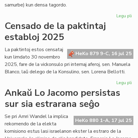
samurbe) kun densa tagordo.
Legu pli
pri
Un
Censado de la paktintaj
ku
establoj 2025
de
la
Ve
La paktintoj estos censataj
HeKo 879 9-C, 16 jul 25
gr
kun limdato 30 novembro
po
2025, fare de la vickonsulo pri internaj aferoj, sen. Manuela
Ma
Blanco, laŭ delego de la Konsulino, sen. Lorena Bellotti.
Legu pli
pri
Ce
Ankaŭ Lo Jacomo persistas
de
sur sia estrarana seĝo
la
pak
est
Se pri Amri Wandel la implica
HeKo 880 1-A, 17 jul 25
20
rekomendo de la elekta
komisiono estus lasi israelanon ekster la estraro de la