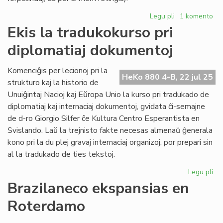
Legu pli
pri
1 komento
Interesa
Ekis la tradukokurso pri
testo
diplomatiaj dokumentoj
en
la
sovetieca
Komenciĝis per lecionoj pri la
HeKo 880 4-B, 22 jul 25
UEA-
strukturo kaj la historio de
balotsistemo
Unuiĝintaj Nacioj kaj Eŭropa Unio la kurso pri tradukado de
diplomatiaj kaj internaciaj dokumentoj, gvidata ĉi-semajne
de d-ro Giorgio Silfer ĉe Kultura Centro Esperantista en
Svislando. Laŭ la trejnisto fakte necesas almenaŭ ĝenerala
kono pri la du plej gravaj internaciaj organizoj, por prepari sin
al la tradukado de ties tekstoj.
Legu pli
pri
Eki
Brazilaneco ekspansias en
la
Roterdamo
tr
pri