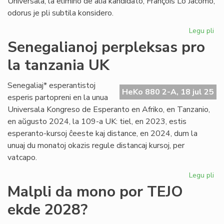
Universala, la elimino de alia kandidato, François Lo Jacomo,
odorus je pli subtila konsidero.
Legu pli
pri
An
Senegalianoj perpleksas pro
Lo
la tanzania UK
Ja
per
sur
Senegaliaj* esperantistoj
HeKo 880 2-A, 18 jul 25
sia
esperis partopreni en la unua
es
Universala Kongreso de Esperanto en Afriko, en Tanzanio,
se
en aŭgusto 2024, la 109-a UK: tiel, en 2023, estis
esperanto-kursoj ĉeeste kaj distance, en 2024, dum la
unuaj du monatoj okazis regule distancaj kursoj, per
vatcapo.
Legu pli
pri
Se
Malpli da mono por TEJO
pe
ekde 2028?
pr
la