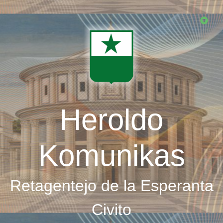
Skip
to
main
content
Heroldo
Komunikas
Retagentejo de la Esperanta
Civito