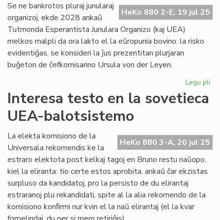
ta
Se ne bankrotos pluraj junularaj
HeKo 880 2-E, 19 jul 25
UK
organizoj, ekde 2028 ankaŭ
Tutmonda Esperantista Junulara Organizo (kaj UEA)
melkos malpli da ora lakto el la eŭropunia bovino: la risko
evidentiĝas, se konsideri la ĵus prezentitan plurjaran
buĝeton de ĉefkomisarino Ursula von der Leyen.
Legu pli
pri
Mal
Interesa testo en la sovetieca
da
UEA-balotsistemo
mo
po
TE
La elekta komisiono de la
HeKo 880 3-A, 20 jul 25
ek
Universala rekomendis ke la
20
estraro elektota post kelkaj tagoj en Bruno restu naŭopo,
kiel la eliranta: tio certe estos aprobita, ankaŭ ĉar ekzistas
surpluso da kandidatoj, pro la persisto de du elirantaj
estraranoj plu rekandidati, spite al la alia rekomendo de la
komisiono konﬁrmi nur kvin el la naŭ elirantaj (el la kvar
forpelindaj, du per si mem retiriĝis).