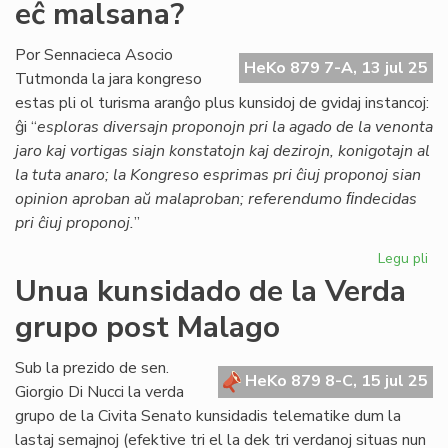
eĉ malsana?
Wa
ris
kre
Por Sennacieca Asocio
HeKo 879 7-A, 13 jul 25
ko
Tutmonda la jara kongreso
pri
estas pli ol turisma aranĝo plus kunsidoj de gvidaj instancoj:
Isr
ĝi “
esploras diversajn proponojn pri la agado de la venonta
jaro kaj vortigas siajn konstatojn kaj dezirojn, konigotajn al
la tuta anaro; la Kongreso esprimas pri ĉiuj proponoj sian
opinion aproban aŭ malaproban; referendumo ﬁndecidas
pri ĉiuj proponoj.
”
Legu pli
pri
Ĉu
Unua kunsidado de la Verda
SA
grupo post Malago
es
nu
ma
Sub la prezido de sen.
HeKo 879 8-C, 15 jul 25
aŭ
Giorgio Di Nucci la verda
eĉ
grupo de la Civita Senato kunsidadis telematike dum la
ma
lastaj semajnoj (efektive tri el la dek tri verdanoj situas nun