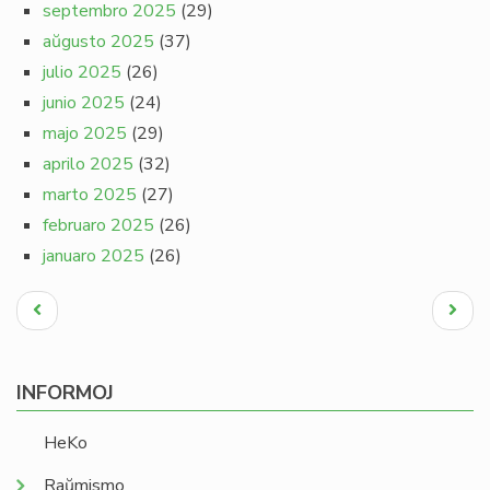
septembro 2025
(29)
aŭgusto 2025
(37)
julio 2025
(26)
junio 2025
(24)
majo 2025
(29)
aprilo 2025
(32)
marto 2025
(27)
februaro 2025
(26)
januaro 2025
(26)
Pagination
Antaŭa
Next
paĝo
page
INFORMOJ
HeKo
Raŭmismo