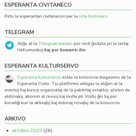
ESPERANTA CIVITANECO
Petu la esperantan civitanecon per la
reta formularo
.
TELEGRAM
Aliĝu al la
Telegram-kanalo
por resti ĝisdata pri la lastaj
HeKomunikoj
kaj por komenti ilin
.
ESPERANTA KULTURSERVO
Esperanta Kulturservo
estas la konsorcia magazeno de la
Esperanta Civito. Tiu platformo ebligas la aliĝon al la
eventoj kaj kursoj organizataj de la paktintaj establoj, aĉeton de
eldonaĵoj, abonon al revuoj kaj multe pli. Vizitu ĝin tuj por
konatiĝi kun la aktivaĵoj kaj eldonaj novaĵoj de la konsorcio.
ARKIVO
oktobro 2025
(26)