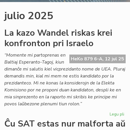
julio 2025
La kazo Wandel riskas krei
konfronton pri Israelo
“Momente mi partoprenas en
HeKo 879 6-A, 12 jul 25
Baltiaj Esperanto-Tagoj, kiun
dimanĉe mi salutis kiel vicprezidanto nome de UEA. Pluraj
demandis min, kial mi mem ne estis kandidato por la
prezidanteco. Mi ne konas la konsiderojn de la Elekta
Komisiono por ne proponi duan kandidaton, despli ke en
mia sinprezento en la raporto mi skribis ke principe mi
povos laŭbezone plenumi tiun rolon.”
Legu pli
pri
La
Ĉu SAT estas nur malforta aŭ
ka