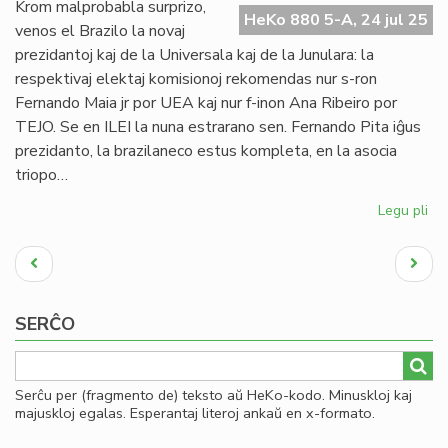
dip
Krom malprobabla surprizo,
HeKo 880 5-A, 24 jul 25
do
venos el Brazilo la novaj
prezidantoj kaj de la Universala kaj de la Junulara: la
respektivaj elektaj komisionoj rekomendas nur s-ron
Fernando Maia jr por UEA kaj nur f-inon Ana Ribeiro por
TEJO. Se en ILEI la nuna estrarano sen. Fernando Pita iĝus
prezidanto, la brazilaneco estus kompleta, en la asocia
triopo…
Legu pli
pri
Br
Pagination
ek
Antaŭa
Next
en
paĝo
page
Ro
SERĈO
Serĉu per (fragmento de) teksto aŭ HeKo-kodo. Minuskloj kaj
majuskloj egalas. Esperantaj literoj ankaŭ en x-formato.