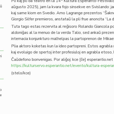
Pli kaj pli da teatro en la 14
Kultura Esperanto-Festivalo
aŭ
aŭgusto 2025), jam la kvara fojo sinsekve en Svislando: j
kaj same kiom en Svedio. Arno Lagrange prezentos “Ŝakn
Giorgio Silfer premieros, anstataŭ la pli frue anoncita “La 
Tuta tago estas rezervita al reĝisoro Rolando Giancola por 
aldoniĝas al la menuo de la verda Talio, sed ankaŭ prezen
internacia konjunkturo malhelpas la partoprenon de Mikae
Plia aktoro koketas kun la ideo partopreni. Estos agrabla
kaj evoluigo de spertoj inter profesiuloj en agrabla etoso, 
ri
Ĉaŭdefono bonvenigas. Por aliĝoj:
kce
[ĉe]
esperantio
.
net
https://kulturservo.esperantio.net/evento/kultura-espera
(stelo/kce)
mo
de