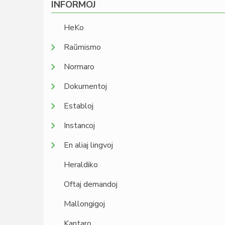
INFORMOJ
HeKo
Raŭmismo
Normaro
Dokumentoj
Establoj
Instancoj
En aliaj lingvoj
Heraldiko
Oftaj demandoj
Mallongigoj
Kantaro