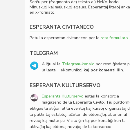
Serĉu per (fragmento de) teksto aŭ HeKo-kodo.
Minuskloj kaj majuskloj egalas. Esperantaj literoj ank
en x-formato.
ESPERANTA CIVITANECO
Petu la esperantan civitanecon per la
reta formularo
.
TELEGRAM
Aliĝu al la
Telegram-kanalo
por resti ĝisdata p
la lastaj HeKomunikoj
kaj por komenti ilin
.
ESPERANTA KULTURSERVO
Esperanta Kulturservo
estas la konsorcia
magazeno de la Esperanta Civito. Tiu platfor
ebligas la aliĝon al la eventoj kaj kursoj organizataj 
la paktintaj establoj, aĉeton de eldonaĵoj, abonon al
revuoj kaj multe pli. Vizitu ĝin tuj por konatiĝi kun la
aktivaĵoj kaj eldonaj novaĵoj de la konsorcio.