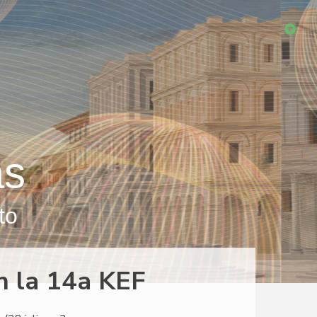
as
to
n la 14a KEF