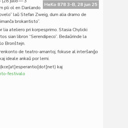
 (28 julio — 3
HeKo 878 3-B, 28 jun 25
am pli ol en Danlando
ovelo” laŭ Stefan Zweig, dum alia dramo de
dimanĉa brokantisto”.
lia ateliero pri korpesprimo. Stasia Chylicki
tos sian libron “Serendipeco”. Bedaŭrinde la
lo Bronŝtejn.
 renkonto de teatro-amantoj, fokuse al interŝanĝo
kaj ideale ankaŭ por lerni.
(kce[at]esperantio[dot]net)
kaj
nto-festivalo