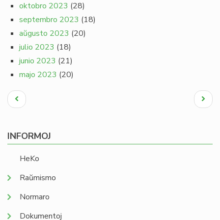
oktobro 2023
(28)
septembro 2023
(18)
aŭgusto 2023
(20)
julio 2023
(18)
junio 2023
(21)
majo 2023
(20)
Pagination
Antaŭa
Next
paĝo
page
INFORMOJ
HeKo
Raŭmismo
Normaro
Dokumentoj