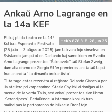
Ankaŭ Arno Lagrange en
la 14a KEF
a
Pli kaj pli da teatro en la 14
HeKo 878 3-B, 28 jun 25
Kultura Esperanto-Festivalo
(28 julio — 3 aŭgusto 2025), jam la kvara fojo sinsekve en
Svislando: jam pli ol en Danlando kaj same kiom en Svedio.
Arno Lagrange prezentos “Ŝaknovelo” laŭ Stefan Zweig,
dum alia dramo de Giorgio Silfer premieros, anstataŭ la pli
frue anoncita “La dimanĉa brokantisto”.
Tuta tago estas rezervita al reĝisoro Rolando Giancola por
lia ateliero pri korpesprimo. Stasia Chylicki aldoniĝas al la
menuo de la verda Talio, sed ankaŭ prezentos sian libron
“Serendipeco”. Bedaŭrinde la internacia konjunkturo
malhelpas la partoprenon de Mikaelo Bronŝtejn.