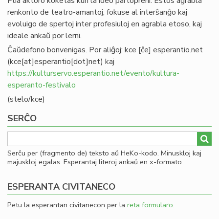
Plia aktoro koketas kun la ideo partopreni. Estos agrabla
renkonto de teatro-amantoj, fokuse al interŝanĝo kaj
evoluigo de spertoj inter profesiuloj en agrabla etoso, kaj
ideale ankaŭ por lerni.
Ĉaŭdefono bonvenigas. Por aliĝoj:
kce
[ĉe]
esperantio
.
net
(kce[at]esperantio[dot]net)
kaj
https://kulturservo.esperantio.net/evento/kultura-
esperanto-festivalo
(stelo/kce)
SERĈO
Serĉu per (fragmento de) teksto aŭ HeKo-kodo. Minuskloj kaj
majuskloj egalas. Esperantaj literoj ankaŭ en x-formato.
ESPERANTA CIVITANECO
Petu la esperantan civitanecon per la
reta formularo
.