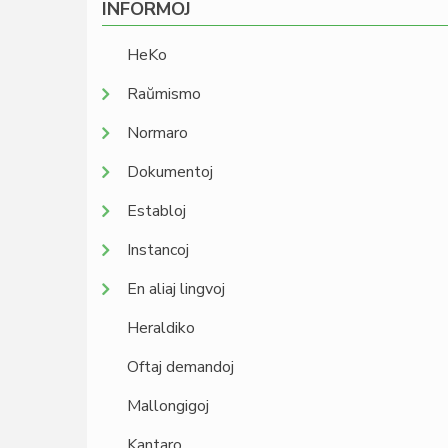
INFORMOJ
HeKo
Raŭmismo
Normaro
Dokumentoj
Establoj
Instancoj
En aliaj lingvoj
Heraldiko
Oftaj demandoj
Mallongigoj
Kantaro