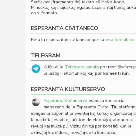
Serĉu per (fragmento de) teksto aŭ HeKo-kodo.
Minuskloj kaj majuskloj egalas. Esperantaj literoj ank
en x-formato.
ESPERANTA CIVITANECO
Petu la esperantan civitanecon per la
reta formularo
.
TELEGRAM
Aliĝu al la
Telegram-kanalo
por resti ĝisdata p
la lastaj HeKomunikoj
kaj por komenti ilin
.
ESPERANTA KULTURSERVO
Esperanta Kulturservo
estas la konsorcia
magazeno de la Esperanta Civito. Tiu platfor
ebligas la aliĝon al la eventoj kaj kursoj organizataj 
la paktintaj establoj, aĉeton de eldonaĵoj, abonon al
revuoj kaj multe pli. Vizitu ĝin tuj por konatiĝi kun la
aktivaĵoj kaj eldonaj novaĵoj de la konsorcio.