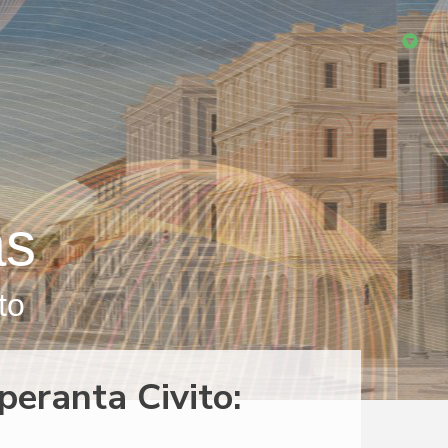
as
to
peranta Civito: