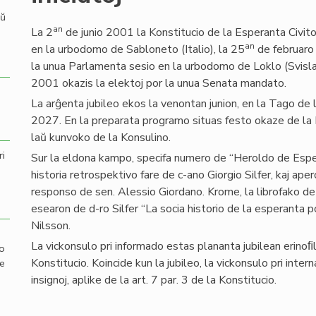
aŭ
an
La 2
de junio 2001 la Konstitucio de la Esperanta Civit
an
en la urbodomo de Sabloneto (Italio), la 25
de februaro
la unua Parlamenta sesio en la urbodomo de Loklo (Svisland
2001 okazis la elektoj por la unua Senata mandato.
La arĝenta jubileo ekos la venontan junion, en la Tago de 
2027. En la preparata programo situas festo okaze de l
laŭ kunvoko de la Konsulino.
ri
Sur la eldona kampo, specifa numero de “Heroldo de Esperan
historia retrospektivo fare de c-ano Giorgio Silfer, kaj ape
responso de sen. Alessio Giordano. Krome, la librofako d
esearon de d-ro Silfer “La socia historio de la esperanta 
Nilsson.
La vickonsulo pri informado estas plananta jubilean erinoﬁlia
mo
Konstitucio. Koincide kun la jubileo, la vickonsulo pri int
de
insignoj, aplike de la art. 7 par. 3 de la Konstitucio.