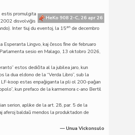
o estis promulgita
HeKo 908 2-C, 26 apr 26
 2002 disvolviĝis
an
o). Inter tiuj du eventoj, la 15
de decembro
la Esperanta Lingvo, kaj ĉesos ﬁne de februaro
a Parlamenta sesio en Malago, 13 oktobro 2026,
to” estos dediĉita al la jubilea jaro, kun
ros la dua eldono de la “Verda Libro”, sub la
e LF-koop estas enpaĝiganta la pli ol 200-paĝan
popolo”, kun prefaco de la karmemora c-ano Bertil
n serion, aplike de la art. 28, par. 5 de la
ernaj aferoj baldaŭ mendos la produktadon de
— Unua Vickonsulo