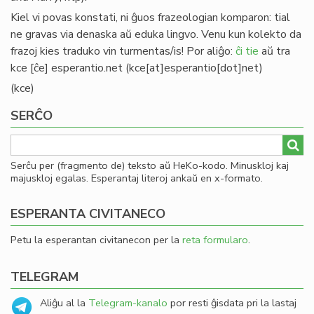
Kiel vi povas konstati, ni ĝuos frazeologian komparon: tial
ne gravas via denaska aŭ eduka lingvo. Venu kun kolekto da
frazoj kies traduko vin turmentas/is! Por aliĝo:
ĉi tie
aŭ tra
kce
[ĉe]
esperantio
.
net
(kce[at]esperantio[dot]net)
(kce)
SERĈO
Serĉu per (fragmento de) teksto aŭ HeKo-kodo. Minuskloj kaj
majuskloj egalas. Esperantaj literoj ankaŭ en x-formato.
ESPERANTA CIVITANECO
Petu la esperantan civitanecon per la
reta formularo
.
TELEGRAM
Aliĝu al la
Telegram-kanalo
por resti ĝisdata pri la lastaj