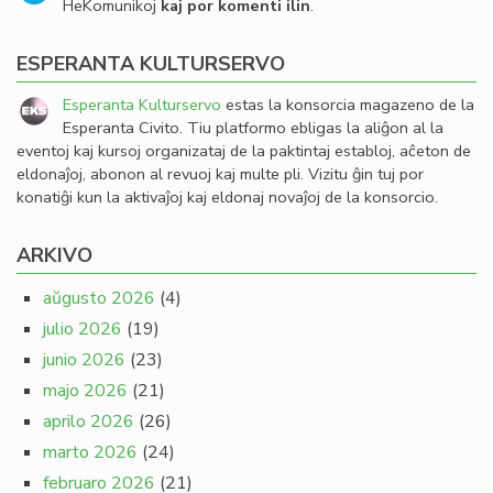
HeKomunikoj
kaj por komenti ilin
.
ESPERANTA KULTURSERVO
Esperanta Kulturservo
estas la konsorcia magazeno de la
Esperanta Civito. Tiu platformo ebligas la aliĝon al la
eventoj kaj kursoj organizataj de la paktintaj establoj, aĉeton de
eldonaĵoj, abonon al revuoj kaj multe pli. Vizitu ĝin tuj por
konatiĝi kun la aktivaĵoj kaj eldonaj novaĵoj de la konsorcio.
ARKIVO
aŭgusto 2026
(4)
julio 2026
(19)
junio 2026
(23)
majo 2026
(21)
aprilo 2026
(26)
marto 2026
(24)
februaro 2026
(21)