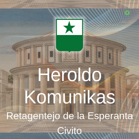
Skip
to
main
content
Heroldo
Komunikas
Retagentejo de la Esperanta
Civito