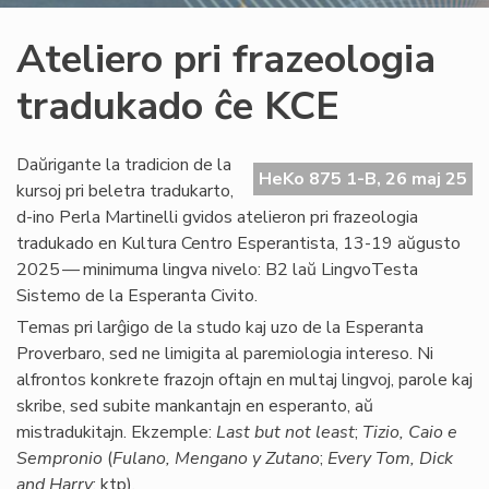
Ateliero pri frazeologia
tradukado ĉe KCE
Daŭrigante la tradicion de la
HeKo 875 1-B, 26 maj 25
kursoj pri beletra tradukarto,
d-ino Perla Martinelli gvidos atelieron pri frazeologia
tradukado en Kultura Centro Esperantista, 13-19 aŭgusto
2025 — minimuma lingva nivelo: B2 laŭ LingvoTesta
Sistemo de la Esperanta Civito.
Temas pri larĝigo de la studo kaj uzo de la Esperanta
Proverbaro, sed ne limigita al paremiologia intereso. Ni
alfrontos konkrete frazojn oftajn en multaj lingvoj, parole kaj
skribe, sed subite mankantajn en esperanto, aŭ
mistradukitajn. Ekzemple:
Last but not least
;
Tizio, Caio e
Sempronio
(
Fulano, Mengano y Zutano
;
Every Tom, Dick
and Harry
; ktp).