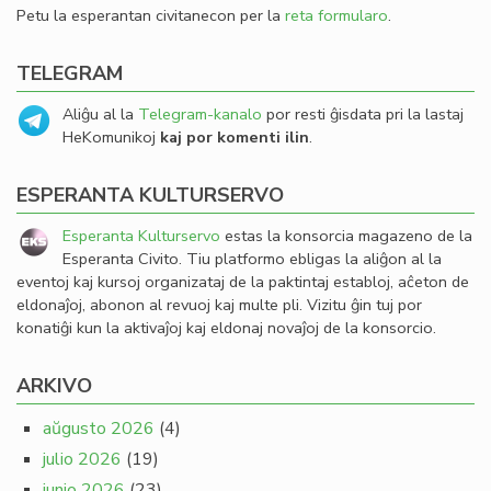
Petu la esperantan civitanecon per la
reta formularo
.
TELEGRAM
Aliĝu al la
Telegram-kanalo
por resti ĝisdata pri la lastaj
HeKomunikoj
kaj por komenti ilin
.
ESPERANTA KULTURSERVO
Esperanta Kulturservo
estas la konsorcia magazeno de la
Esperanta Civito. Tiu platformo ebligas la aliĝon al la
eventoj kaj kursoj organizataj de la paktintaj establoj, aĉeton de
eldonaĵoj, abonon al revuoj kaj multe pli. Vizitu ĝin tuj por
konatiĝi kun la aktivaĵoj kaj eldonaj novaĵoj de la konsorcio.
ARKIVO
aŭgusto 2026
(4)
julio 2026
(19)
junio 2026
(23)