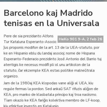
Barcelono kaj Madrido
tenisas en la Universala
Pere de sia prezidanto Alfons
HeKo 901 9-A, 2 feb 26
Tur Kataluna Esperanto-Asocio
ĵus proponis modifon de la art. 13 de la UEA-statuto, por
ke en Hispanio eblu du landaj asocioj; nome de Hispana
Esperanto-Federacio prezidinto José Antonio del Barrio tuj
atentigis ke necesus modiﬁ pli ol unu artikolon de la
statuto, ĉar ekzemple KEA estas politike malneŭtrala
organizo.
Jam de la 1980aj KEA klopodas vane aliĝi al UEA, kiu
regule fermas la pordon. Sed ankaŭ SAT rifuzis aliĝon de
KEA, pro manko de klasbatala principo kaj troa naciismo.
Tiam okazis ke KEA fariĝis kolektiva membro de LF-koop,
kiu efektive investis en Katalunio.