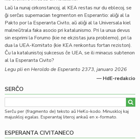
Laŭ la nunaj cirkonstancoj, al KEA restas nur du eblecoj, se
ĝi serĉas supernacian tegmenton en Esperantio: aliĝi al la
Pakto por la Esperanta Civito, aŭ aliĝi al la Universala kiel
malneŭtrala faka asocio pri katalunismo. Pri la unua devus
sin esprimi la Forumo (kie ne ekzistas jura problemo), pri la
dua la UEA-Komitato (kie KEA renkontus fortan reziston).
Ĉu la katalunistoj sukcesus ĉe UEA, se ili minacus subtenon
al la Esperanta Civito?
Legu pli en Heroldo de Esperanto 2373, januaro 2026
— HdE-redakcio
SERĈO
Serĉu per (fragmento de) teksto aŭ HeKo-kodo. Minuskloj kaj
majuskloj egalas. Esperantaj literoj ankaŭ en x-formato.
ESPERANTA CIVITANECO