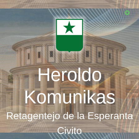
Skip
to
main
content
Heroldo
Komunikas
Retagentejo de la Esperanta
Civito