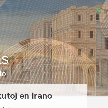
as
to
utoj en Irano