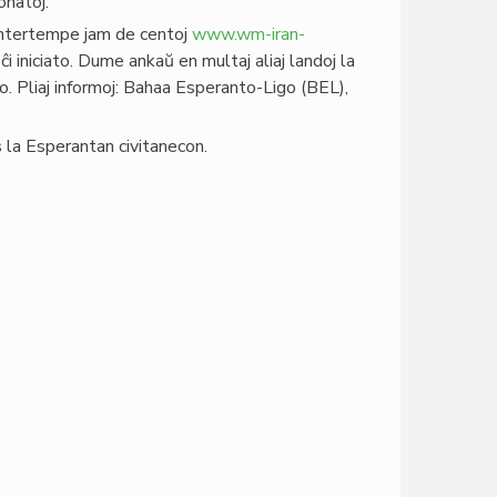
onatoj.
 intertempe jam de centoj
www.wm-iran-
ĉi iniciato. Dume ankaŭ en multaj aliaj landoj la
o. Pliaj informoj: Bahaa Esperanto-Ligo (BEL),
 la Esperantan civitanecon.