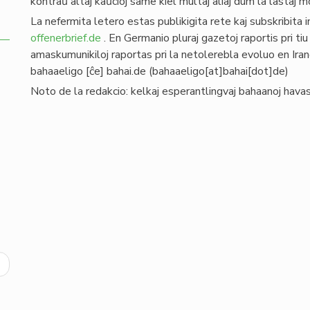
kontraŭ altaj kaŭcioj same kiel multaj aliaj dum la lastaj m
La nefermita letero estas publikigita rete kaj subskribita
offenerbrief.de
. En Germanio pluraj gazetoj raportis pri tiu 
amaskumunikiloj raportas pri la netolerebla evoluo en Iran
bahaaeligo
[ĉe]
bahai
.
de
(bahaaeligo[at]bahai[dot]de)
Noto de la redakcio: kelkaj esperantlingvaj bahaanoj havas
ext
age