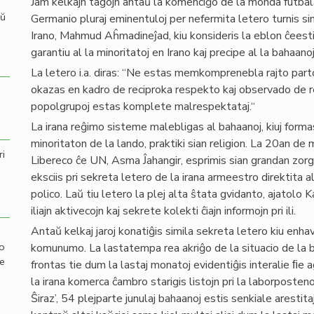
Jam kelkajn tagojn antaŭ la komenciĝo de la monda futbala
aŭ
Germanio pluraj eminentuloj per nefermita letero turnis si
Irano, Mahmud Aĥmadineĵad, kiu konsideris la eblon ĉeesti 
garantiu al la minoritatoj en Irano kaj precipe al la bahaanoj 
La letero i.a. diras: “Ne estas memkomprenebla rajto partop
okazas en kadro de reciproka respekto kaj observado de reg
popolgrupoj estas komplete malrespektataj.“
La irana reĝimo sisteme malebligas al bahaanoj, kiuj forma
minoritaton de la lando, praktiki sian religion. La 20an de
ri
Libereco ĉe UN, Asma Ĵahangir, esprimis sian grandan zorgon
eksciis pri sekreta letero de la irana armeestro direktita al
polico. Laŭ tiu letero la plej alta ŝtata gvidanto, ajatolo 
iliajn aktivecojn kaj sekrete kolekti ĉiajn informojn pri ili.
Antaŭ kelkaj jaroj konatiĝis simila sekreta letero kiu enh
mo
komunumo. La lastatempa rea akriĝo de la situacio de la bah
de
frontas tie dum la lastaj monatoj evidentiĝis interalie ﬁe 
la irana komerca ĉambro starigis listojn pri la laborposten
Ŝiraz’, 54 plejparte junulaj bahaanoj estis senkiale arestitaj