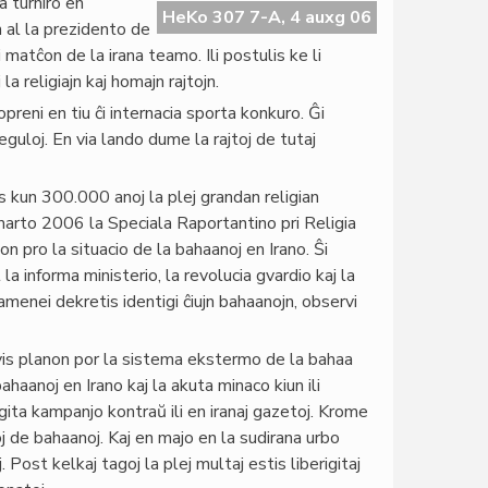
 turniro en
HeKo 307 7-A, 4 auxg 06
n al la prezidento de
matĉon de la irana teamo. Ili postulis ke li
la religiajn kaj homajn rajtojn.
reni en tiu ĉi internacia sporta konkuro. Ĝi
uloj. En via lando dume la rajtoj de tutaj
s kun 300.000 anoj la plej grandan religian
 marto 2006 la Speciala Raportantino pri Religia
 pro la situacio de la bahaanoj en Irano. Ŝi
 la informa ministerio, la revolucia gvardio kaj la
Kamenei dekretis identigi ĉiujn bahaanojn, observi
avis planon por la sistema ekstermo de la bahaa
aanoj en Irano kaj la akuta minaco kiun ili
agita kampanjo kontraŭ ili en iranaj gazetoj. Krome
oj de bahaanoj. Kaj en majo en la sudirana urbo
. Post kelkaj tagoj la plej multaj estis liberigitaj