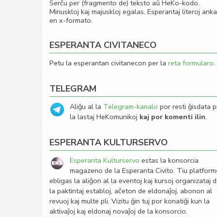
Serĉu per (fragmento de) teksto aŭ HeKo-kodo.
Minuskloj kaj majuskloj egalas. Esperantaj literoj ank
en x-formato.
ESPERANTA CIVITANECO
Petu la esperantan civitanecon per la
reta formularo
.
TELEGRAM
Aliĝu al la
Telegram-kanalo
por resti ĝisdata p
la lastaj HeKomunikoj
kaj por komenti ilin
.
ESPERANTA KULTURSERVO
Esperanta Kulturservo
estas la konsorcia
magazeno de la Esperanta Civito. Tiu platfor
ebligas la aliĝon al la eventoj kaj kursoj organizataj 
la paktintaj establoj, aĉeton de eldonaĵoj, abonon al
revuoj kaj multe pli. Vizitu ĝin tuj por konatiĝi kun la
aktivaĵoj kaj eldonaj novaĵoj de la konsorcio.