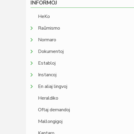
INFORMOJ
HeKo
Raŭmismo
Normaro
Dokumentoj
Establoj
Instancoj
En aliaj lingvoj
Heraldiko
Oftaj demandoj
Mallongigoj
Kantaro