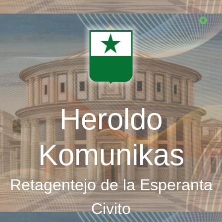
Skip
to
main
content
Heroldo
Komunikas
Retagentejo de la Esperanta
Civito