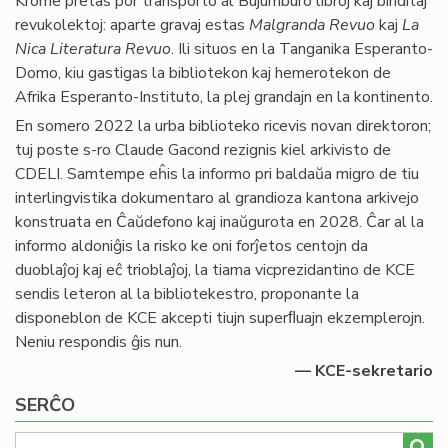
Krome pretas por transporto al Bujumburo libroj kaj binditaj
revukolektoj: aparte gravaj estas
Malgranda Revuo
kaj
La
Nica Literatura Revuo
. Ili situos en la Tanganika Esperanto-
Domo, kiu gastigas la bibliotekon kaj hemerotekon de
Afrika Esperanto-Instituto, la plej grandajn en la kontinento.
En somero 2022 la urba biblioteko ricevis novan direktoron;
tuj poste s-ro Claude Gacond rezignis kiel arkivisto de
CDELI. Samtempe eĥis la informo pri baldaŭa migro de tiu
interlingvistika dokumentaro al grandioza kantona arkivejo
konstruata en Ĉaŭdefono kaj inaŭgurota en 2028. Ĉar al la
informo aldoniĝis la risko ke oni forĵetos centojn da
duoblaĵoj kaj eĉ trioblaĵoj, la tiama vicprezidantino de KCE
sendis leteron al la bibliotekestro, proponante la
disponeblon de KCE akcepti tiujn superﬂuajn ekzemplerojn.
Neniu respondis ĝis nun.
— KCE-sekretario
SERĈO