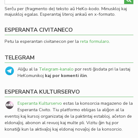
Serĉu per (fragmento de) teksto aŭ HeKo-kodo. Minuskloj kaj
majuskloj egalas. Esperantaj literoj ankaŭ en x-formato.
ESPERANTA CIVITANECO
Petu la esperantan civitanecon per la
reta formularo
.
TELEGRAM
Aliĝu al la
Telegram-kanalo
por resti ĝisdata pri la lastaj
HeKomunikoj
kaj por komenti ilin
.
ESPERANTA KULTURSERVO
Esperanta Kulturservo
estas la konsorcia magazeno de la
Esperanta Civito. Tiu platformo ebligas la aliĝon al la
eventoj kaj kursoj organizataj de la paktintaj establoj, aĉeton de
eldonaĵoj, abonon al revuoj kaj multe pli. Vizitu ĝin tuj por
konatiĝi kun la aktivaĵoj kaj eldonaj novaĵoj de la konsorcio.