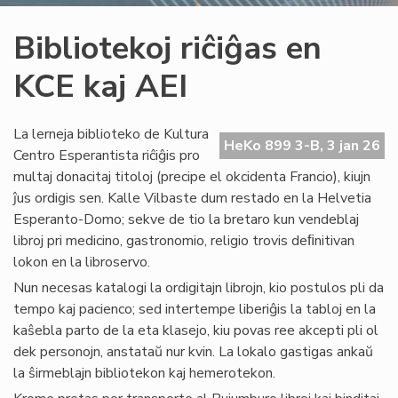
Bibliotekoj riĉiĝas en
KCE kaj AEI
La lerneja biblioteko de Kultura
HeKo 899 3-B, 3 jan 26
Centro Esperantista riĉiĝis pro
multaj donacitaj titoloj (precipe el okcidenta Francio), kiujn
ĵus ordigis sen. Kalle Vilbaste dum restado en la Helvetia
Esperanto-Domo; sekve de tio la bretaro kun vendeblaj
libroj pri medicino, gastronomio, religio trovis deﬁnitivan
lokon en la libroservo.
Nun necesas katalogi la ordigitajn librojn, kio postulos pli da
tempo kaj pacienco; sed intertempe liberiĝis la tabloj en la
kaŝebla parto de la eta klasejo, kiu povas ree akcepti pli ol
dek personojn, anstataŭ nur kvin. La lokalo gastigas ankaŭ
la ŝirmeblajn bibliotekon kaj hemerotekon.