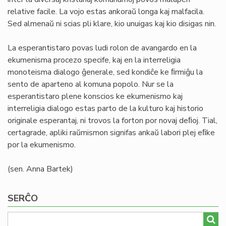
relative facile. La vojo estas ankoraŭ longa kaj malfacila.
Sed almenaŭ ni scias pli klare, kio unuigas kaj kio disigas nin.
La esperantistaro povas ludi rolon de avangardo en la
ekumenisma procezo specife, kaj en la interreligia
monoteisma dialogo ĝenerale, sed kondiĉe ke ﬁrmiĝu la
sento de aparteno al komuna popolo. Nur se la
esperantistaro plene konscios ke ekumenismo kaj
interreligia dialogo estas parto de la kulturo kaj historio
originale esperantaj, ni trovos la forton por novaj deﬁoj. Tial,
certagrade, apliki raŭmismon signifas ankaŭ labori plej eﬁke
por la ekumenismo.
(sen. Anna Bartek)
SERĈO