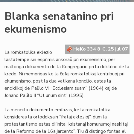
Blanka senatanino pri
ekumenismo
HeKo 334 8-C, 25 jul 07
La romkatolika eklezio
lastatempe sin esprimis ankoraŭ pri ekumenismo, per
mallonga dokumento de la Kongregacio pri la doktrino de la
kredo. Ni memorigas ke la ĉefaj romkatolikaj kontribuoj pri
ekumenismo, post la dua vatikana koncilio, estas la
enciklikoj de Paŭlo VI “Ecclesiam suam” (1964) kaj de
Johano Paŭlo II “Ut unum sint” (1995).
La menciita dokumento emfazas, ke la romkatolika
konsideras la ortodoksajn “frataj eklezioj”, dum la
protestantismo estas diﬁnita “kristanaj komunumoj naskitaj
de la Reformo de la 16a jarcento”. Tiu ĉi distingo fontas el