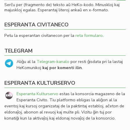
Serĉu per (fragmento de) teksto aŭ HeKo-kodo. Minuskloj kaj
majuskloj egalas. Esperantaj literoj ankaŭ en x-formato.
ESPERANTA CIVITANECO
Petu la esperantan civitanecon per la
reta formularo
.
TELEGRAM
Aliĝu al la
Telegram-kanalo
por resti ĝisdata pri la lastaj
HeKomunikoj
kaj por komenti ilin
.
ESPERANTA KULTURSERVO
Esperanta Kulturservo
estas la konsorcia magazeno de la
Esperanta Civito. Tiu platformo ebligas la aliĝon al la
eventoj kaj kursoj organizataj de la paktintaj establoj, aĉeton de
eldonaĵoj, abonon al revuoj kaj multe pli. Vizitu ĝin tuj por
konatiĝi kun la aktivaĵoj kaj eldonaj novaĵoj de la konsorcio.