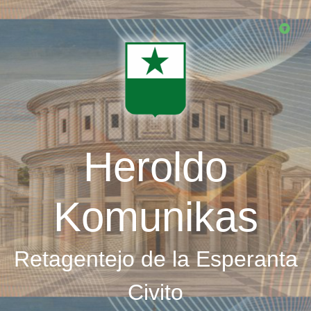
Skip
to
main
content
Heroldo
Komunikas
Retagentejo de la Esperanta
Civito