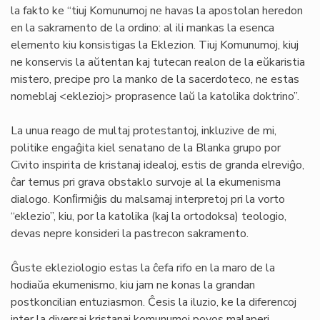
la fakto ke “tiuj Komunumoj ne havas la apostolan heredon
en la sakramento de la ordino: al ili mankas la esenca
elemento kiu konsistigas la Eklezion. Tiuj Komunumoj, kiuj
ne konservis la aŭtentan kaj tutecan realon de la eŭkaristia
mistero, precipe pro la manko de la sacerdoteco, ne estas
nomeblaj <eklezioj> proprasence laŭ la katolika doktrino”.
La unua reago de multaj protestantoj, inkluzive de mi,
politike engaĝita kiel senatano de la Blanka grupo por
Civito inspirita de kristanaj idealoj, estis de granda elreviĝo,
ĉar temus pri grava obstaklo survoje al la ekumenisma
dialogo. Konﬁrmiĝis du malsamaj interpretoj pri la vorto
“eklezio”, kiu, por la katolika (kaj la ortodoksa) teologio,
devas nepre konsideri la pastrecon sakramento.
Ĝuste ekleziologio estas la ĉefa rifo en la maro de la
hodiaŭa ekumenismo, kiu jam ne konas la grandan
postkoncilian entuziasmon. Ĉesis la iluzio, ke la diferencoj
inter la diversaj kristanaj komunumoj povos malaperi