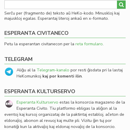
Serĉu per (fragmento de) teksto aŭ HeKo-kodo. Minuskloj kaj
majuskloj egalas. Esperantaj literoj ankaŭ en x-formato.
ESPERANTA CIVITANECO
Petu la esperantan civitanecon per la
reta formularo
.
TELEGRAM
Aliĝu al la
Telegram-kanalo
por resti ĝisdata pri la lastaj
HeKomunikoj
kaj por komenti ilin
.
ESPERANTA KULTURSERVO
Esperanta Kulturservo
estas la konsorcia magazeno de la
Esperanta Civito. Tiu platformo ebligas la aliĝon al la
eventoj kaj kursoj organizataj de la paktintaj establoj, aĉeton de
eldonaĵoj, abonon al revuoj kaj multe pli. Vizitu ĝin tuj por
konatiĝi kun la aktivaĵoj kaj eldonaj novaĵoj de la konsorcio.