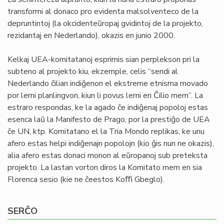
transformi al donaco pro evidenta malsolventeco de la
depruntintoj (la okcidenteŭropaj gvidintoj de la projekto,
rezidantaj en Nederlando), okazis en junio 2000.
Kelkaj UEA-komitatanoj esprimis sian perplekson pri la
subteno al projekto kiu, ekzemple, celis “sendi al
Nederlando ĉilian indiĝenon el ekstreme etnisma movado
por lerni planlingvon, kiun li povus lerni en Ĉilio mem”. La
estraro respondas, ke la agado ĉe indiĝenaj popoloj estas
esenca laŭ la Manifesto de Prago, por la prestiĝo de UEA
ĉe UN, ktp. Komitatano el la Tria Mondo replikas, ke unu
afero estas helpi indiĝenajn popolojn (kio ĝis nun ne okazis),
alia afero estas donaci monon al eŭropanoj sub preteksta
projekto. La lastan vorton diros la Komitato mem en sia
Florenca sesio (kie ne ĉeestos Koﬃ Gbeglo).
SERĈO