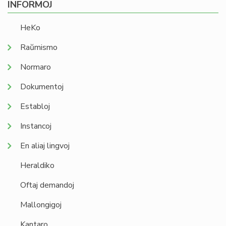
INFORMOJ
HeKo
Raŭmismo
Normaro
Dokumentoj
Establoj
Instancoj
En aliaj lingvoj
Heraldiko
Oftaj demandoj
Mallongigoj
Kantaro