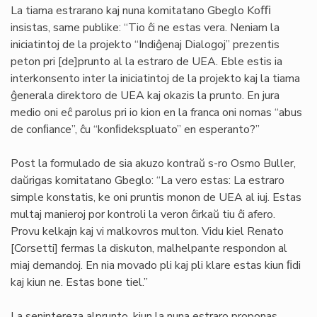
La tiama estrarano kaj nuna komitatano Gbeglo Koﬃ
insistas, same publike: “Tio ĉi ne estas vera. Neniam la
iniciatintoj de la projekto “Indiĝenaj Dialogoj” prezentis
peton pri [de]prunto al la estraro de UEA. Eble estis ia
interkonsento inter la iniciatintoj de la projekto kaj la tiama
ĝenerala direktoro de UEA kaj okazis la prunto. En jura
medio oni eĉ parolus pri io kion en la franca oni nomas “abus
de conﬁance”, ĉu “konﬁdekspluato” en esperanto?”
Post la formulado de sia akuzo kontraŭ s-ro Osmo Buller,
daŭrigas komitatano Gbeglo: “La vero estas: La estraro
simple konstatis, ke oni pruntis monon de UEA al iuj. Estas
multaj manieroj por kontroli la veron ĉirkaŭ tiu ĉi afero.
Provu kelkajn kaj vi malkovros multon. Vidu kiel Renato
[Corsetti] fermas la diskuton, malhelpante respondon al
miaj demandoj. En nia movado pli kaj pli klare estas kiun ﬁdi
kaj kiun ne. Estas bone tiel.”
La senintereza alprunto, kiun la nuna estraro proponas