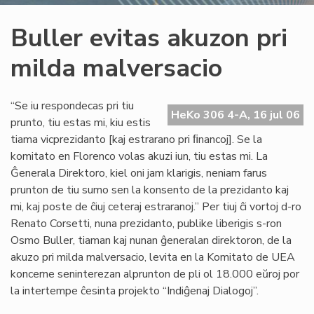
Buller evitas akuzon pri
milda malversacio
“Se iu respondecas pri tiu
HeKo 306 4-A, 16 jul 06
prunto, tiu estas mi, kiu estis
tiama vicprezidanto [kaj estrarano pri ﬁnancoj]. Se la
komitato en Florenco volas akuzi iun, tiu estas mi. La
Ĝenerala Direktoro, kiel oni jam klarigis, neniam farus
prunton de tiu sumo sen la konsento de la prezidanto kaj
mi, kaj poste de ĉiuj ceteraj estraranoj.” Per tiuj ĉi vortoj d-ro
Renato Corsetti, nuna prezidanto, publike liberigis s-ron
Osmo Buller, tiaman kaj nunan ĝeneralan direktoron, de la
akuzo pri milda malversacio, levita en la Komitato de UEA
koncerne seninterezan alprunton de pli ol 18.000 eŭroj por
la intertempe ĉesinta projekto “Indiĝenaj Dialogoj”.