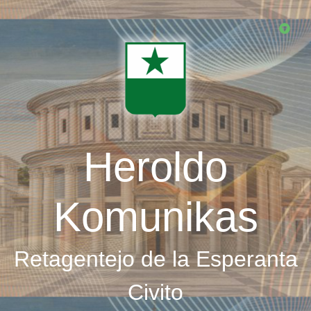
Skip
to
main
content
Heroldo
Komunikas
Retagentejo de la Esperanta
Civito