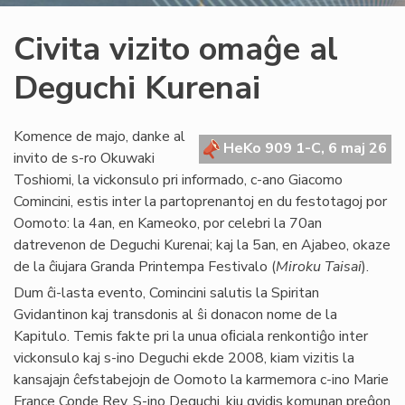
Civita vizito omaĝe al
Deguchi Kurenai
Komence de majo, danke al
HeKo 909 1-C, 6 maj 26
invito de s-ro Okuwaki
Toshiomi, la vickonsulo pri informado, c-ano Giacomo
Comincini, estis inter la partoprenantoj en du festotagoj por
Oomoto: la 4an, en Kameoko, por celebri la 70an
datrevenon de Deguchi Kurenai; kaj la 5an, en Ajabeo, okaze
de la ĉiujara Granda Printempa Festivalo (
Miroku Taisai
).
Dum ĉi-lasta evento, Comincini salutis la Spiritan
Gvidantinon kaj transdonis al ŝi donacon nome de la
Kapitulo. Temis fakte pri la unua oﬁciala renkontiĝo inter
vickonsulo kaj s-ino Deguchi ekde 2008, kiam vizitis la
kansajajn ĉefstabejojn de Oomoto la karmemora c-ino Marie
France Conde Rey. S-ino Deguchi, kiu gvidis komunan preĝon