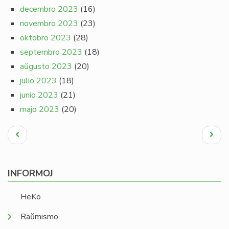
decembro 2023
(16)
novembro 2023
(23)
oktobro 2023
(28)
septembro 2023
(18)
aŭgusto 2023
(20)
julio 2023
(18)
junio 2023
(21)
majo 2023
(20)
Pagination
Antaŭa
Next
paĝo
page
INFORMOJ
HeKo
Raŭmismo