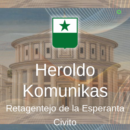
Skip
to
main
content
Heroldo
Komunikas
Retagentejo de la Esperanta
Civito