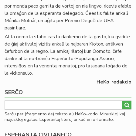
por monda paco garnita de vortoj en nia lingvo, ricevis afable
la omaĝon de la esperanta delegacio. Ĉeestis fakte ankaŭ
Mónika Molnár, omaĝita per Premio Deguĉi de UEA
pasintjare.
Al la oomota stabo iras la dankemo de la gasto, kiu gvidite
de ĝiaj aktivuloj vizitis ankaŭ la najbaran Kioton, antikvan
ĉefurbon de la regno. La amikaj rilatoj kun Oomoto, ĉefe
danke al la eo-branĉo Esperanto-Populariga Asocio,
intensiĝos en la venontaj monatoj, pro la japana loĝado de
la vickonsulo.
— HeKo-redakcio
SERĈO
Serĉu per (fragmento de) teksto aŭ HeKo-kodo. Minuskloj kaj
majuskloj egalas. Esperantaj literoj ankaŭ en x-formato.
ESPERANTA CIVITANECO