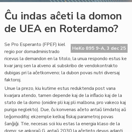
Ĉu indas aĉeti la domon
de UEA en Roterdamo?
Se Pro Esperanto (FPEF) kiel
HeKo 895 9-A, 3 dec 25
regio por domadministrado
ricevus la demandon en la titolo, la unua respondo estus ke
kvar jaroj sen la alveno al subskribo de vendokontrakto
dubigas pri la aĉetkonveno; la dubon povas nutri diversaj
faktoroj.
Unue la prezo, kiu kutime estus reduktenda post vana
kvarjara atendo, tamen depende kaj de la inﬂacio kaj de la
stato de la domo (onidire pli kaj pli malbona, pro vakeco kaj
puriga neglekto). Due, ĉu konvenas aĉeto antaŭ limdatoj aŭ
leĝomodifoj: ekzemple kelkaj ﬁskaj parametroj povas
ŝanĝiĝi. Trie, necesas scii kiu estas la energia klaso de la
domo: se ankoraŭ G, antaŭ 2030 la aĉetinto devus adapti