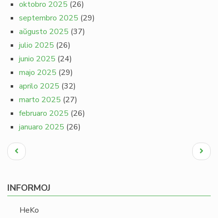
oktobro 2025
(26)
septembro 2025
(29)
aŭgusto 2025
(37)
julio 2025
(26)
junio 2025
(24)
majo 2025
(29)
aprilo 2025
(32)
marto 2025
(27)
februaro 2025
(26)
januaro 2025
(26)
Pagination
Antaŭa
Next
paĝo
page
INFORMOJ
HeKo