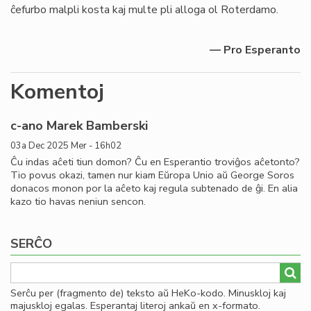
ĉefurbo malpli kosta kaj multe pli alloga ol Roterdamo.
— Pro Esperanto
Komentoj
c-ano Marek Bamberski
03a Dec 2025 Mer - 16h02
Ĉu indas aĉeti tiun domon? Ĉu en Esperantio troviĝos aĉetonto?
Tio povus okazi, tamen nur kiam Eŭropa Unio aŭ George Soros
donacos monon por la aĉeto kaj regula subtenado de ĝi. En alia
kazo tio havas neniun sencon.
SERĈO
Serĉu per (fragmento de) teksto aŭ HeKo-kodo. Minuskloj kaj
majuskloj egalas. Esperantaj literoj ankaŭ en x-formato.