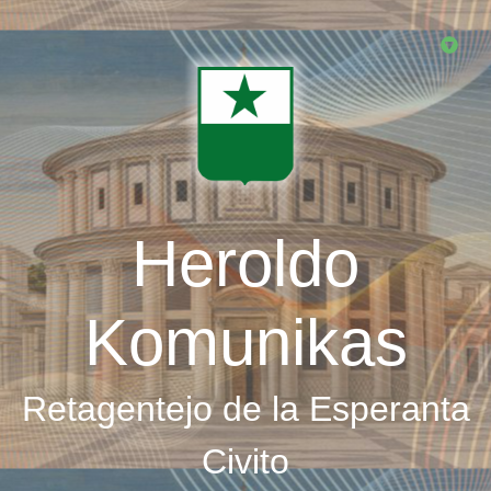
Skip
to
main
content
Heroldo
Komunikas
Retagentejo de la Esperanta
Civito