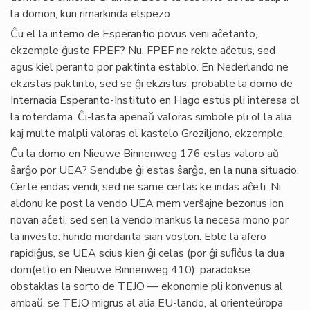
la domon, kun rimarkinda elspezo.
Ĉu el la interno de Esperantio povus veni aĉetanto,
ekzemple ĝuste FPEF? Nu, FPEF ne rekte aĉetus, sed
agus kiel peranto por paktinta establo. En Nederlando ne
ekzistas paktinto, sed se ĝi ekzistus, probable la domo de
Internacia Esperanto-Instituto en Hago estus pli interesa ol
la roterdama. Ĉi-lasta apenaŭ valoras simbole pli ol la alia,
kaj multe malpli valoras ol kastelo Greziljono, ekzemple.
Ĉu la domo en Nieuwe Binnenweg 176 estas valoro aŭ
ŝarĝo por UEA? Sendube ĝi estas ŝarĝo, en la nuna situacio.
Certe endas vendi, sed ne same certas ke indas aĉeti. Ni
aldonu ke post la vendo UEA mem verŝajne bezonus ion
novan aĉeti, sed sen la vendo mankus la necesa mono por
la investo: hundo mordanta sian voston. Eble la afero
rapidiĝus, se UEA scius kien ĝi celas (por ĝi suﬁĉus la dua
dom(et)o en Nieuwe Binnenweg 410): paradokse
obstaklas la sorto de TEJO — ekonomie pli konvenus al
ambaŭ, se TEJO migrus al alia EU-lando, al orienteŭropa