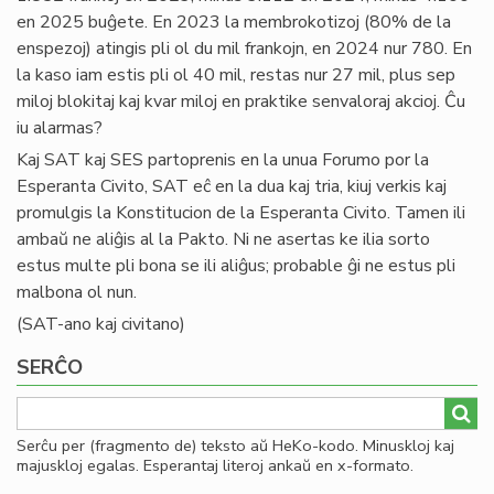
en 2025 buĝete. En 2023 la membrokotizoj (80% de la
enspezoj) atingis pli ol du mil frankojn, en 2024 nur 780. En
la kaso iam estis pli ol 40 mil, restas nur 27 mil, plus sep
miloj blokitaj kaj kvar miloj en praktike senvaloraj akcioj. Ĉu
iu alarmas?
Kaj SAT kaj SES partoprenis en la unua Forumo por la
Esperanta Civito, SAT eĉ en la dua kaj tria, kiuj verkis kaj
promulgis la Konstitucion de la Esperanta Civito. Tamen ili
ambaŭ ne aliĝis al la Pakto. Ni ne asertas ke ilia sorto
estus multe pli bona se ili aliĝus; probable ĝi ne estus pli
malbona ol nun.
(SAT-ano kaj civitano)
SERĈO
Serĉu per (fragmento de) teksto aŭ HeKo-kodo. Minuskloj kaj
majuskloj egalas. Esperantaj literoj ankaŭ en x-formato.