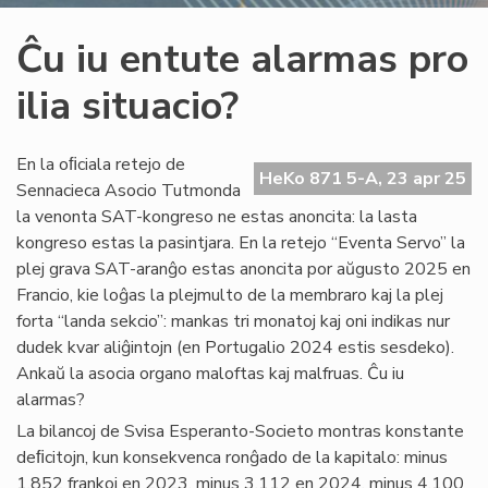
Ĉu iu entute alarmas pro
ilia situacio?
En la oﬁciala retejo de
HeKo 871 5-A, 23 apr 25
Sennacieca Asocio Tutmonda
la venonta SAT-kongreso ne estas anoncita: la lasta
kongreso estas la pasintjara. En la retejo “Eventa Servo” la
plej grava SAT-aranĝo estas anoncita por aŭgusto 2025 en
Francio, kie loĝas la plejmulto de la membraro kaj la plej
forta “landa sekcio”: mankas tri monatoj kaj oni indikas nur
dudek kvar aliĝintojn (en Portugalio 2024 estis sesdeko).
Ankaŭ la asocia organo maloftas kaj malfruas. Ĉu iu
alarmas?
La bilancoj de Svisa Esperanto-Societo montras konstante
deﬁcitojn, kun konsekvenca ronĝado de la kapitalo: minus
1.852 frankoj en 2023, minus 3.112 en 2024, minus 4.100