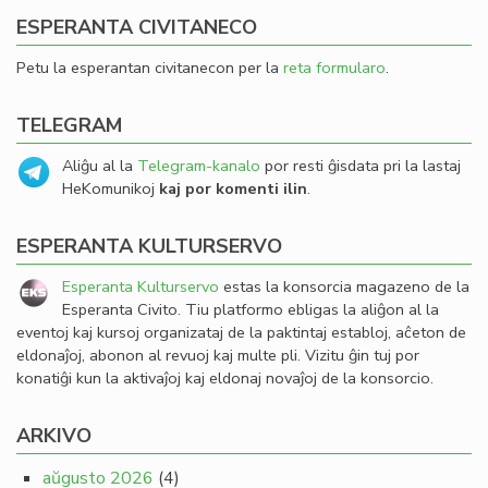
ESPERANTA CIVITANECO
Petu la esperantan civitanecon per la
reta formularo
.
TELEGRAM
Aliĝu al la
Telegram-kanalo
por resti ĝisdata pri la lastaj
HeKomunikoj
kaj por komenti ilin
.
ESPERANTA KULTURSERVO
Esperanta Kulturservo
estas la konsorcia magazeno de la
Esperanta Civito. Tiu platformo ebligas la aliĝon al la
eventoj kaj kursoj organizataj de la paktintaj establoj, aĉeton de
eldonaĵoj, abonon al revuoj kaj multe pli. Vizitu ĝin tuj por
konatiĝi kun la aktivaĵoj kaj eldonaj novaĵoj de la konsorcio.
ARKIVO
aŭgusto 2026
(4)