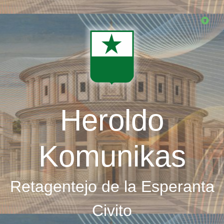
Skip
to
main
content
Heroldo
Komunikas
Retagentejo de la Esperanta
Civito