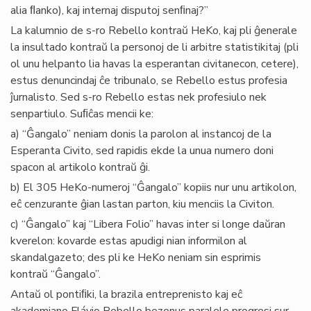
alia ﬂanko), kaj internaj disputoj senﬁnaj?”
La kalumnio de s-ro Rebello kontraŭ HeKo, kaj pli ĝenerale
la insultado kontraŭ la personoj de li arbitre statistikitaj (pli
ol unu helpanto lia havas la esperantan civitanecon, cetere),
estus denuncindaj ĉe tribunalo, se Rebello estus profesia
ĵurnalisto. Sed s-ro Rebello estas nek profesiulo nek
senpartiulo. Suﬁĉas mencii ke:
a) “Ĝangalo” neniam donis la parolon al instancoj de la
Esperanta Civito, sed rapidis ekde la unua numero doni
spacon al artikolo kontraŭ ĝi.
b) El 305 HeKo-numeroj “Ĝangalo” kopiis nur unu artikolon,
eĉ cenzurante ĝian lastan parton, kiu menciis la Civiton.
c) “Ĝangalo” kaj “Libera Folio” havas inter si longe daŭran
kverelon: kovarde estas apudigi nian informilon al
skandalgazeto; des pli ke HeKo neniam sin esprimis
kontraŭ “Ĝangalo”.
Antaŭ ol pontiﬁki, la brazila entreprenisto kaj eĉ