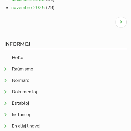
novembro 2025
(28)
Pagination
Next
page
INFORMOJ
HeKo
Raŭmismo
Normaro
Dokumentoj
Establoj
Instancoj
En aliaj lingvoj