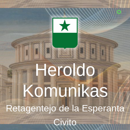
Skip
to
main
content
Heroldo
Komunikas
Retagentejo de la Esperanta
Civito