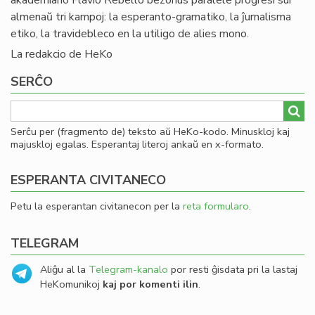
akademiano Flávio Rebello bezonus paralele progresi sur
almenaŭ tri kampoj: la esperanto-gramatiko, la ĵurnalisma
etiko, la travidebleco en la utiligo de alies mono.
La redakcio de HeKo
SERĈO
Serĉu per (fragmento de) teksto aŭ HeKo-kodo. Minuskloj kaj
majuskloj egalas. Esperantaj literoj ankaŭ en x-formato.
ESPERANTA CIVITANECO
Petu la esperantan civitanecon per la
reta formularo
.
TELEGRAM
Aliĝu al la
Telegram-kanalo
por resti ĝisdata pri la lastaj
HeKomunikoj
kaj por komenti ilin
.