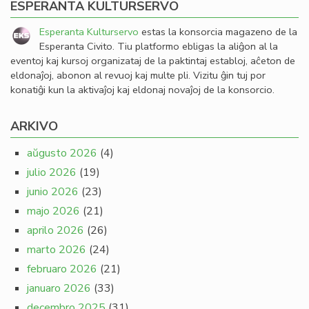
ESPERANTA KULTURSERVO
Esperanta Kulturservo
estas la konsorcia magazeno de la
Esperanta Civito. Tiu platformo ebligas la aliĝon al la
eventoj kaj kursoj organizataj de la paktintaj establoj, aĉeton de
eldonaĵoj, abonon al revuoj kaj multe pli. Vizitu ĝin tuj por
konatiĝi kun la aktivaĵoj kaj eldonaj novaĵoj de la konsorcio.
ARKIVO
aŭgusto 2026
(4)
julio 2026
(19)
junio 2026
(23)
majo 2026
(21)
aprilo 2026
(26)
marto 2026
(24)
februaro 2026
(21)
januaro 2026
(33)
decembro 2025
(31)