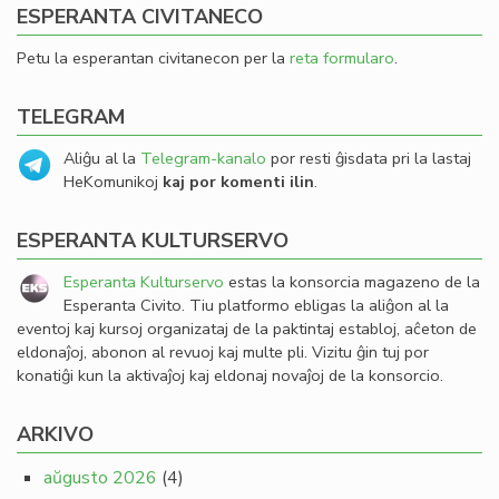
ESPERANTA CIVITANECO
Petu la esperantan civitanecon per la
reta formularo
.
TELEGRAM
Aliĝu al la
Telegram-kanalo
por resti ĝisdata pri la lastaj
HeKomunikoj
kaj por komenti ilin
.
ESPERANTA KULTURSERVO
Esperanta Kulturservo
estas la konsorcia magazeno de la
Esperanta Civito. Tiu platformo ebligas la aliĝon al la
eventoj kaj kursoj organizataj de la paktintaj establoj, aĉeton de
eldonaĵoj, abonon al revuoj kaj multe pli. Vizitu ĝin tuj por
konatiĝi kun la aktivaĵoj kaj eldonaj novaĵoj de la konsorcio.
ARKIVO
aŭgusto 2026
(4)