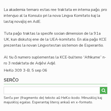
La akademia temaro estas ree traktata en interna paĝo, pro
intervjuo al la Konsulo pri la nova Lingva Komitato kaj la
lastaj novaĵoj en AdE.
Tuta paĝo traktas la specife socian dimension de la 91a
UK, kun diskutoj ene de la UEA-komitato. En alia paĝo KCE
prezentas la novan Lingvotestan sistemon de Esperantio.
Al tiu ĉi numero suplementas la KCE-bulteno “Afrikume” n-
ro 3 redaktata de Adjévi Adjé.
HeKo 309 3-B, 5 sep 06
SERĈO
Serĉu per (fragmento de) teksto aŭ HeKo-kodo. Minuskloj kaj
majuskloj egalas. Esperantaj literoj ankaŭ en x-formato.