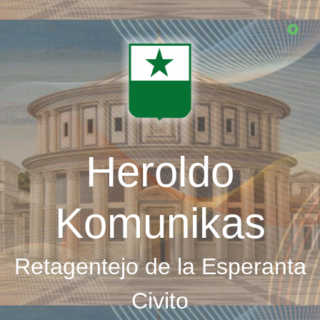
Skip
to
main
content
Heroldo
Komunikas
Retagentejo de la Esperanta
Civito