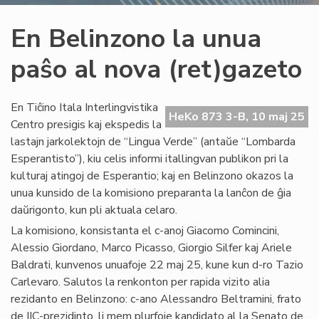
En Belinzono la unua
paŝo al nova (ret)gazeto
En Tiĉino Itala Interlingvistika
HeKo 873 3-B, 10 maj 25
Centro presigis kaj ekspedis la
lastajn jarkolektojn de “Lingua Verde” (antaŭe “Lombarda
Esperantisto”), kiu celis informi itallingvan publikon pri la
kulturaj atingoj de Esperantio; kaj en Belinzono okazos la
unua kunsido de la komisiono preparanta la lanĉon de ĝia
daŭrigonto, kun pli aktuala celaro.
La komisiono, konsistanta el c-anoj Giacomo Comincini,
Alessio Giordano, Marco Picasso, Giorgio Silfer kaj Ariele
Baldrati, kunvenos unuafoje 22 maj 25, kune kun d-ro Tazio
Carlevaro. Salutos la renkonton per rapida vizito alia
rezidanto en Belinzono: c-ano Alessandro Beltramini, frato
de IIC-prezidinto, li mem plurfoje kandidato al la Senato de