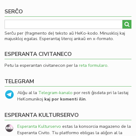
SERĈO
Serĉu per (fragmento de) teksto aŭ HeKo-kodo. Minuskloj kaj
majuskloj egalas. Esperantaj literoj ankaŭ en x-formato.
ESPERANTA CIVITANECO
Petu la esperantan civitanecon per la
reta formularo
.
TELEGRAM
Aliĝu al la
Telegram-kanalo
por resti ĝisdata pri la lastaj
HeKomunikoj
kaj por komenti ilin
.
ESPERANTA KULTURSERVO
Esperanta Kulturservo
estas la konsorcia magazeno de la
Esperanta Civito. Tiu platformo ebligas la aliĝon al la