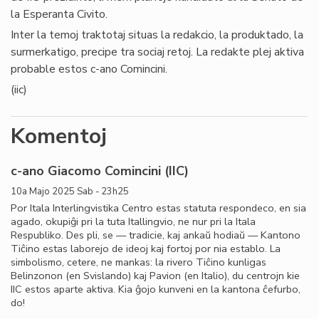
la Esperanta Civito.
Inter la temoj traktotaj situas la redakcio, la produktado, la
surmerkatigo, precipe tra sociaj retoj. La redakte plej aktiva
probable estos c-ano Comincini.
(iic)
Komentoj
c-ano Giacomo Comincini (IIC)
10a Majo 2025 Sab - 23h25
Por Itala Interlingvistika Centro estas statuta respondeco, en sia
agado, okupiĝi pri la tuta Itallingvio, ne nur pri la Itala
Respubliko. Des pli, se — tradicie, kaj ankaŭ hodiaŭ — Kantono
Tiĉino estas laborejo de ideoj kaj fortoj por nia establo. La
simbolismo, cetere, ne mankas: la rivero Tiĉino kunligas
Belinzonon (en Svislando) kaj Pavion (en Italio), du centrojn kie
IIC estos aparte aktiva. Kia ĝojo kunveni en la kantona ĉefurbo,
do!