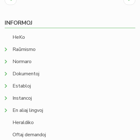
paĝo
page
INFORMOJ
HeKo
Raŭmismo
Normaro
Dokumentoj
Establoj
Instancoj
En aliaj lingvoj
Heraldiko
Oftaj demandoj