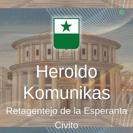
Skip
to
main
content
Heroldo
Komunikas
Retagentejo de la Esperanta
Civito