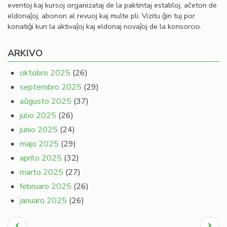
eventoj kaj kursoj organizataj de la paktintaj establoj, aĉeton de
eldonaĵoj, abonon al revuoj kaj multe pli. Vizitu ĝin tuj por
konatiĝi kun la aktivaĵoj kaj eldonaj novaĵoj de la konsorcio.
ARKIVO
oktobro 2025
(26)
septembro 2025
(29)
aŭgusto 2025
(37)
julio 2025
(26)
junio 2025
(24)
majo 2025
(29)
aprilo 2025
(32)
marto 2025
(27)
februaro 2025
(26)
januaro 2025
(26)
Pagination
Antaŭa
Next