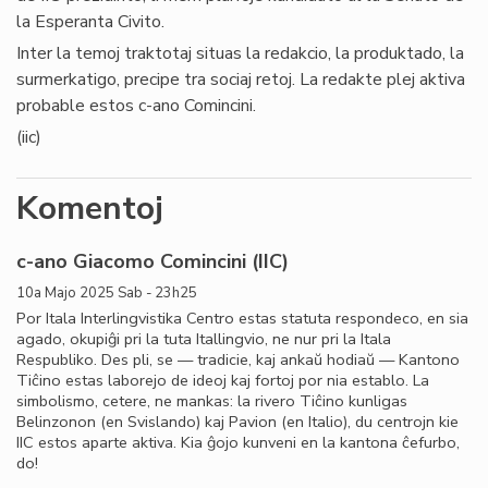
la Esperanta Civito.
Inter la temoj traktotaj situas la redakcio, la produktado, la
surmerkatigo, precipe tra sociaj retoj. La redakte plej aktiva
probable estos c-ano Comincini.
(iic)
Komentoj
c-ano Giacomo Comincini (IIC)
10a Majo 2025 Sab - 23h25
Por Itala Interlingvistika Centro estas statuta respondeco, en sia
agado, okupiĝi pri la tuta Itallingvio, ne nur pri la Itala
Respubliko. Des pli, se — tradicie, kaj ankaŭ hodiaŭ — Kantono
Tiĉino estas laborejo de ideoj kaj fortoj por nia establo. La
simbolismo, cetere, ne mankas: la rivero Tiĉino kunligas
Belinzonon (en Svislando) kaj Pavion (en Italio), du centrojn kie
IIC estos aparte aktiva. Kia ĝojo kunveni en la kantona ĉefurbo,
do!