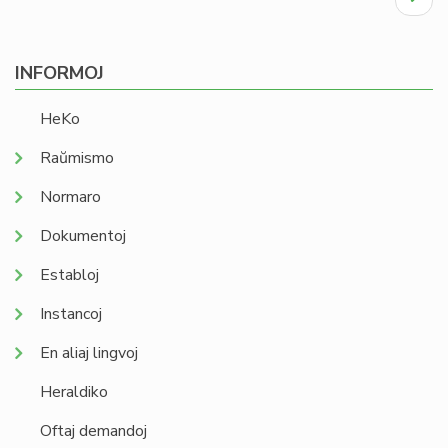
page
INFORMOJ
HeKo
Raŭmismo
Normaro
Dokumentoj
Establoj
Instancoj
En aliaj lingvoj
Heraldiko
Oftaj demandoj