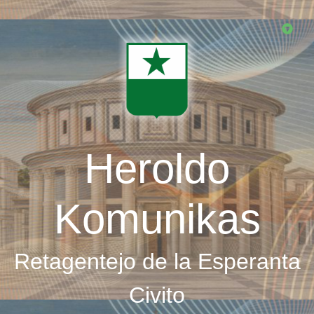
Skip
to
main
content
Heroldo
Komunikas
Retagentejo de la Esperanta
Civito