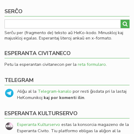
SERĈO
Serĉu per (fragmento de) teksto aŭ HeKo-kodo. Minuskloj kaj
majuskloj egalas. Esperantaj literoj ankaŭ en x-formato.
ESPERANTA CIVITANECO
Petu la esperantan civitanecon per la
reta formularo
.
TELEGRAM
Aliĝu al la
Telegram-kanalo
por resti ĝisdata pri la lastaj
HeKomunikoj
kaj por komenti ilin
.
ESPERANTA KULTURSERVO
Esperanta Kulturservo
estas la konsorcia magazeno de la
Esperanta Civito. Tiu platformo ebligas la aliĝon al la