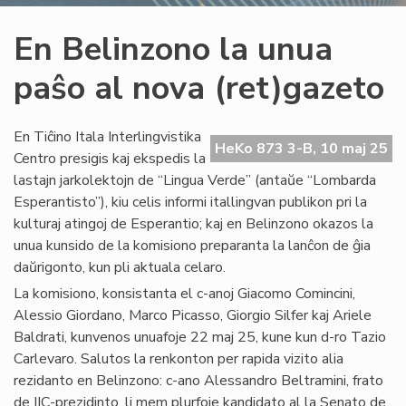
En Belinzono la unua
paŝo al nova (ret)gazeto
En Tiĉino Itala Interlingvistika
HeKo 873 3-B, 10 maj 25
Centro presigis kaj ekspedis la
lastajn jarkolektojn de “Lingua Verde” (antaŭe “Lombarda
Esperantisto”), kiu celis informi itallingvan publikon pri la
kulturaj atingoj de Esperantio; kaj en Belinzono okazos la
unua kunsido de la komisiono preparanta la lanĉon de ĝia
daŭrigonto, kun pli aktuala celaro.
La komisiono, konsistanta el c-anoj Giacomo Comincini,
Alessio Giordano, Marco Picasso, Giorgio Silfer kaj Ariele
Baldrati, kunvenos unuafoje 22 maj 25, kune kun d-ro Tazio
Carlevaro. Salutos la renkonton per rapida vizito alia
rezidanto en Belinzono: c-ano Alessandro Beltramini, frato
de IIC-prezidinto, li mem plurfoje kandidato al la Senato de