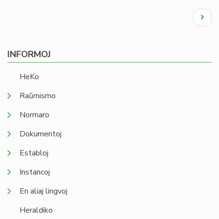
Pagination
Next
page
INFORMOJ
HeKo
Raŭmismo
Normaro
Dokumentoj
Establoj
Instancoj
En aliaj lingvoj
Heraldiko