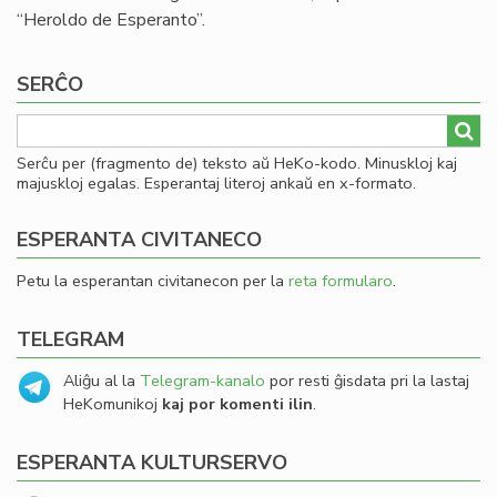
“Heroldo de Esperanto”.
SERĈO
Serĉu per (fragmento de) teksto aŭ HeKo-kodo. Minuskloj kaj
majuskloj egalas. Esperantaj literoj ankaŭ en x-formato.
ESPERANTA CIVITANECO
Petu la esperantan civitanecon per la
reta formularo
.
TELEGRAM
Aliĝu al la
Telegram-kanalo
por resti ĝisdata pri la lastaj
HeKomunikoj
kaj por komenti ilin
.
ESPERANTA KULTURSERVO