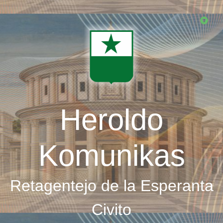
Skip
to
main
content
Heroldo
Komunikas
Retagentejo de la Esperanta
Civito