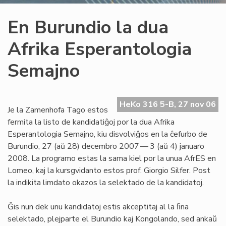
En Burundio la dua
Afrika Esperantologia
Semajno
HeKo 316 5-B, 27 nov 06
Je la Zamenhofa Tago estos
fermita la listo de kandidatiĝoj por la dua Afrika
Esperantologia Semajno, kiu disvolviĝos en la ĉefurbo de
Burundio, 27 (aŭ 28) decembro 2007 — 3 (aŭ 4) januaro
2008. La programo estas la sama kiel por la unua AfrES en
Lomeo, kaj la kursgvidanto estos prof. Giorgio Silfer. Post
la indikita limdato okazos la selektado de la kandidatoj.
Ĝis nun dek unu kandidatoj estis akceptitaj al la ﬁna
selektado, plejparte el Burundio kaj Kongolando, sed ankaŭ