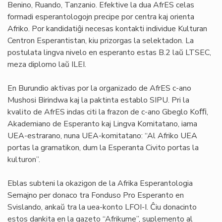
Benino, Ruando, Tanzanio. Efektive la dua AfrES celas
formadi esperantologojn precipe por centra kaj orienta
Afriko. Por kandidatiĝi necesas kontakti individue Kulturan
Centron Esperantistan, kiu prizorgas la selektadon. La
postulata lingva nivelo en esperanto estas B.2 laŭ LTSEC,
meza diplomo laŭ ILEI.
En Burundio aktivas por la organizado de AfrES c-ano
Mushosi Birindwa kaj la paktinta establo SIPU. Pri la
kvalito de AfrES indas citi la frazon de c-ano Gbeglo Koﬃ,
Akademiano de Esperanto kaj Lingva Komitatano, iama
UEA-estrarano, nuna UEA-komitatano: “Al Afriko UEA
portas la gramatikon, dum la Esperanta Civito portas la
kulturon”.
Eblas subteni la okazigon de la Afrika Esperantologia
Semajno per donaco tra Fonduso Pro Esperanto en
Svislando, ankaŭ tra la uea-konto LFOI-I. Ĉiu donacinto
estos dankita en la gazeto “Afrikume”, suplemento al