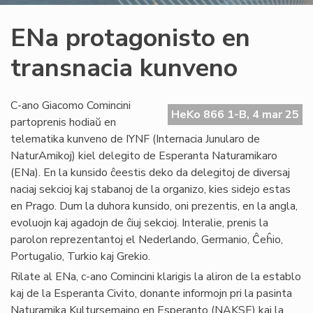
ENa protagonisto en
transnacia kunveno
C-ano Giacomo Comincini
HeKo 866 1-B, 4 mar 25
partoprenis hodiaŭ en
telematika kunveno de IYNF (Internacia Junularo de
NaturAmikoj) kiel delegito de Esperanta Naturamikaro
(ENa). En la kunsido ĉeestis deko da delegitoj de diversaj
naciaj sekcioj kaj stabanoj de la organizo, kies sidejo estas
en Prago. Dum la duhora kunsido, oni prezentis, en la angla,
evoluojn kaj agadojn de ĉiuj sekcioj. Interalie, prenis la
parolon reprezentantoj el Nederlando, Germanio, Ĉeĥio,
Portugalio, Turkio kaj Grekio.
Rilate al ENa, c-ano Comincini klarigis la aliron de la establo
kaj de la Esperanta Civito, donante informojn pri la pasinta
Naturamika Kultursemajno en Esperanto (NAKSE) kaj la