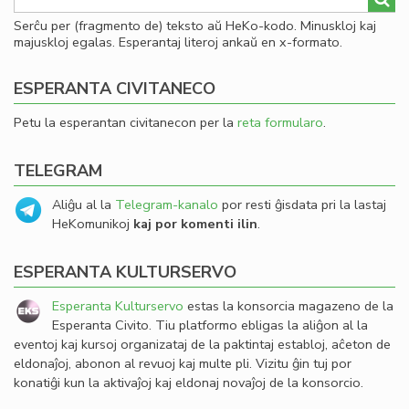
Serĉu per (fragmento de) teksto aŭ HeKo-kodo. Minuskloj kaj
majuskloj egalas. Esperantaj literoj ankaŭ en x-formato.
ESPERANTA CIVITANECO
Petu la esperantan civitanecon per la
reta formularo
.
TELEGRAM
Aliĝu al la
Telegram-kanalo
por resti ĝisdata pri la lastaj
HeKomunikoj
kaj por komenti ilin
.
ESPERANTA KULTURSERVO
Esperanta Kulturservo
estas la konsorcia magazeno de la
Esperanta Civito. Tiu platformo ebligas la aliĝon al la
eventoj kaj kursoj organizataj de la paktintaj establoj, aĉeton de
eldonaĵoj, abonon al revuoj kaj multe pli. Vizitu ĝin tuj por
konatiĝi kun la aktivaĵoj kaj eldonaj novaĵoj de la konsorcio.