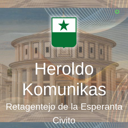
Skip
to
main
content
Heroldo
Komunikas
Retagentejo de la Esperanta
Civito