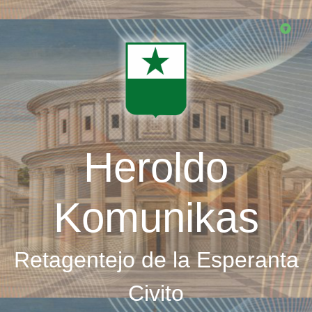
Skip
to
main
content
Heroldo
Komunikas
Retagentejo de la Esperanta
Civito