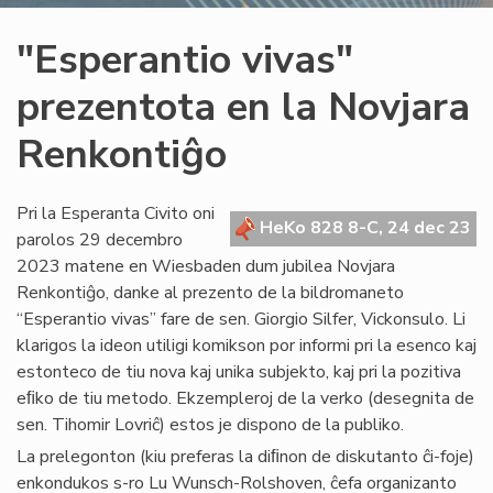
"Esperantio vivas"
prezentota en la Novjara
Renkontiĝo
Pri la Esperanta Civito oni
HeKo 828 8-C, 24 dec 23
parolos 29 decembro
2023 matene en Wiesbaden dum jubilea Novjara
Renkontiĝo, danke al prezento de la bildromaneto
“Esperantio vivas” fare de sen. Giorgio Silfer, Vickonsulo. Li
klarigos la ideon utiligi komikson por informi pri la esenco kaj
estonteco de tiu nova kaj unika subjekto, kaj pri la pozitiva
eﬁko de tiu metodo. Ekzempleroj de la verko (desegnita de
sen. Tihomir Lovriĉ) estos je dispono de la publiko.
La prelegonton (kiu preferas la diﬁnon de diskutanto ĉi-foje)
enkondukos s-ro Lu Wunsch-Rolshoven, ĉefa organizanto