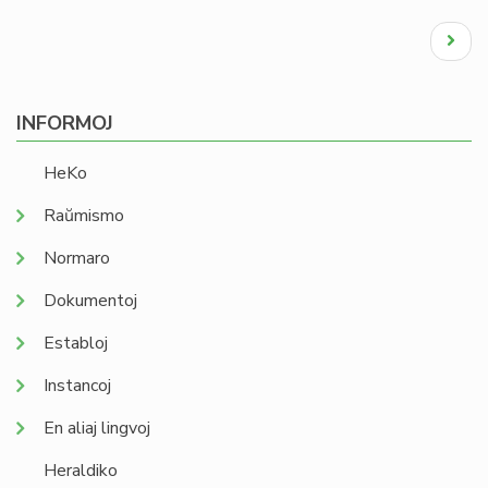
Pagination
Next
page
INFORMOJ
HeKo
Raŭmismo
Normaro
Dokumentoj
Establoj
Instancoj
En aliaj lingvoj
Heraldiko