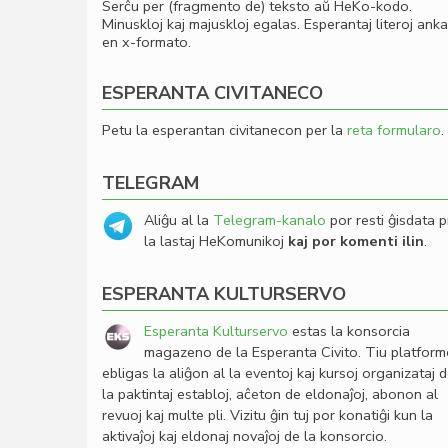
Serĉu per (fragmento de) teksto aŭ HeKo-kodo.
Minuskloj kaj majuskloj egalas. Esperantaj literoj ank
en x-formato.
ESPERANTA CIVITANECO
Petu la esperantan civitanecon per la
reta formularo
.
TELEGRAM
Aliĝu al la
Telegram-kanalo
por resti ĝisdata p
la lastaj HeKomunikoj
kaj por komenti ilin
.
ESPERANTA KULTURSERVO
Esperanta Kulturservo
estas la konsorcia
magazeno de la Esperanta Civito. Tiu platfor
ebligas la aliĝon al la eventoj kaj kursoj organizataj 
la paktintaj establoj, aĉeton de eldonaĵoj, abonon al
revuoj kaj multe pli. Vizitu ĝin tuj por konatiĝi kun la
aktivaĵoj kaj eldonaj novaĵoj de la konsorcio.