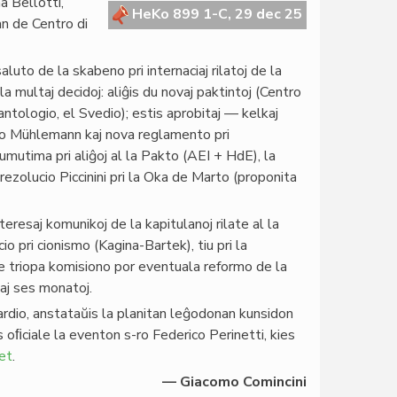
a Bellotti,
HeKo 899 1-C, 29 dec 25
an de Centro di
uto de la skabeno pri internaciaj rilatoj de la
la multaj decidoj: aliĝis du novaj paktintoj (Centro
rantologio, el Svedio); estis aprobitaj — kelkaj
tivo Mühlemann kaj nova reglamento pri
umutima pri aliĝoj al la Pakto (AEI + HdE), la
ezolucio Piccinini pri la Oka de Marto (proponita
resaj komunikoj de la kapitulanoj rilate al la
io pri cionismo (Kagina-Bartek), tiu pri la
de triopa komisiono por eventuala reformo de la
taj ses monatoj.
ardio, anstataŭis la planitan leĝodonan kunsidon
s oﬁciale la eventon s-ro Federico Perinetti, kies
et
.
— Giacomo Comincini