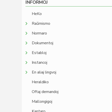
INFORMOJ
HeKo
Raŭmismo
Normaro
Dokumentoj
Establoj
Instancoj
En aliaj lingvoj
Heraldiko
Oftaj demandoj
Mallongigoj
Kantaro