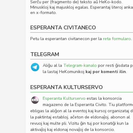
Serĉu per (fragmento de) teksto aŭ HeKo-kodo.
Minuskloj kaj majuskloj egalas. Esperantaj literoj ank
en x-formato.
ESPERANTA CIVITANECO
Petu la esperantan civitanecon per la
reta formularo
.
TELEGRAM
Aliĝu al la
Telegram-kanalo
por resti ĝisdata p
la lastaj HeKomunikoj
kaj por komenti ilin
.
ESPERANTA KULTURSERVO
Esperanta Kulturservo
estas la konsorcia
magazeno de la Esperanta Civito. Tiu platfor
ebligas la aliĝon al la eventoj kaj kursoj organizataj 
la paktintaj establoj, aĉeton de eldonaĵoj, abonon al
revuoj kaj multe pli. Vizitu ĝin tuj por konatiĝi kun la
aktivaĵoj kaj eldonaj novaĵoj de la konsorcio.