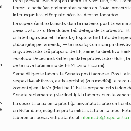
Post preskaŭ kvin horoj da laboro, la Konsulino, sen. Loren
aŭ
fermis la hodiaŭan parlamentan sesion en Pavio, organizit
Interlinguistica, elĉerpinte riĉan kaj densan tagordon.
La supera ĉambro kunsidis dum la mateno, post la varma sal
pavia civito, s-ro Brendolise, laŭ delego de la urbestro. El 
di Interlinguistica, el Tiĉino, kaj Esplora Instituto de Espe
plibonigitaj per amendoj — la modifoj Comincini pri direk
lingvotestado, laŭ propono de LF; same, la direktivo Barik
rezolucio Deceuninck-Silfer pri datenprotektado (HdE), la r
ri
de la nova forumanino de FEM, c-ino Piccinini).
Same diligente laboris la Senato posttagmeze. Post la inte
respektiva aktiveco, estis aprobitaj (kun modifoj) la rezoluc
komentoj en HeKo (Martinelli) kaj la propono pri starigo 
Senata reglamento (Martinelli), kiu laboros dum la venon
mo
La sesio, la unua en la prestiĝa universitata urbo en Lomb
de
en Buĵumburo, nuligitan pro la milita stato en la areo. Foti
laboron oni povas vidi petante al
informado@esperantio.n