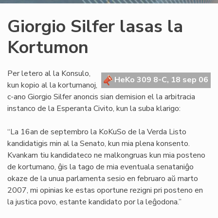
Giorgio Silfer lasas la
Kortumon
Per letero al la Konsulo,
HeKo 309 8-C, 18 sep 06
kun kopio al la kortumanoj,
c-ano Giorgio Silfer anoncis sian demision el la arbitracia
instanco de la Esperanta Civito, kun la suba klarigo:
“La 16an de septembro la KoKuSo de la Verda Listo
kandidatigis min al la Senato, kun mia plena konsento.
Kvankam tiu kandidateco ne malkongruas kun mia posteno
de kortumano, ĝis la tago de mia eventuala senataniĝo
okaze de la unua parlamenta sesio en februaro aŭ marto
2007, mi opinias ke estas oportune rezigni pri posteno en
la justica povo, estante kandidato por la leĝodona.”