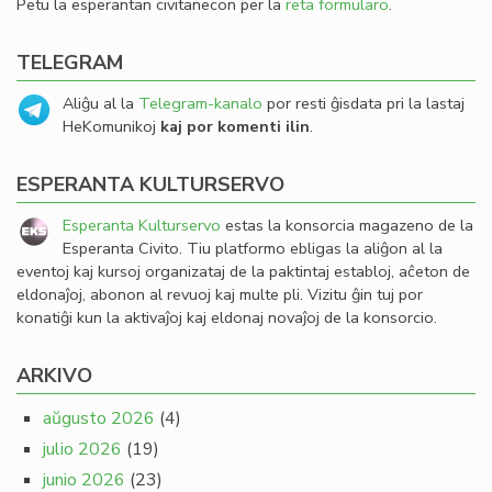
Petu la esperantan civitanecon per la
reta formularo
.
TELEGRAM
Aliĝu al la
Telegram-kanalo
por resti ĝisdata pri la lastaj
HeKomunikoj
kaj por komenti ilin
.
ESPERANTA KULTURSERVO
Esperanta Kulturservo
estas la konsorcia magazeno de la
Esperanta Civito. Tiu platformo ebligas la aliĝon al la
eventoj kaj kursoj organizataj de la paktintaj establoj, aĉeton de
eldonaĵoj, abonon al revuoj kaj multe pli. Vizitu ĝin tuj por
konatiĝi kun la aktivaĵoj kaj eldonaj novaĵoj de la konsorcio.
ARKIVO
aŭgusto 2026
(4)
julio 2026
(19)
junio 2026
(23)