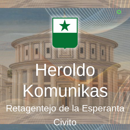
Skip
to
main
content
Heroldo
Komunikas
Retagentejo de la Esperanta
Civito