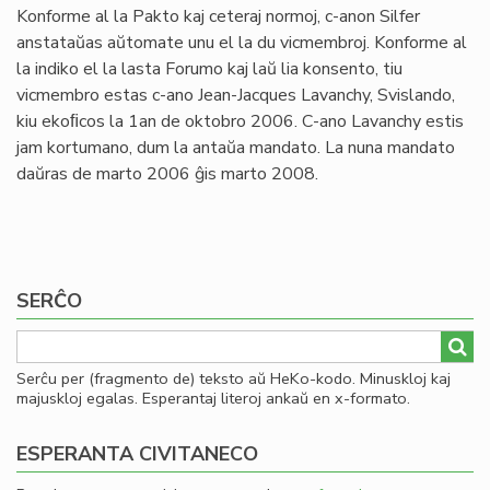
Konforme al la Pakto kaj ceteraj normoj, c-anon Silfer
anstataŭas aŭtomate unu el la du vicmembroj. Konforme al
la indiko el la lasta Forumo kaj laŭ lia konsento, tiu
vicmembro estas c-ano Jean-Jacques Lavanchy, Svislando,
kiu ekoﬁcos la 1an de oktobro 2006. C-ano Lavanchy estis
jam kortumano, dum la antaŭa mandato. La nuna mandato
daŭras de marto 2006 ĝis marto 2008.
SERĈO
Serĉu per (fragmento de) teksto aŭ HeKo-kodo. Minuskloj kaj
majuskloj egalas. Esperantaj literoj ankaŭ en x-formato.
ESPERANTA CIVITANECO