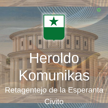
Skip
to
main
content
Heroldo
Komunikas
Retagentejo de la Esperanta
Civito