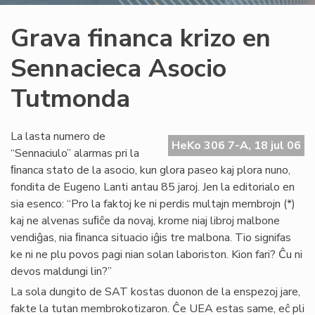
Grava financa krizo en
Sennacieca Asocio
Tutmonda
La lasta numero de
HeKo 306 7-A, 18 jul 06
“Sennaciulo” alarmas pri la
ﬁnanca stato de la asocio, kun glora paseo kaj plora nuno,
fondita de Eugeno Lanti antau 85 jaroj. Jen la editorialo en
sia esenco: “Pro la faktoj ke ni perdis multajn membrojn (*)
kaj ne alvenas suﬁĉe da novaj, krome niaj libroj malbone
vendiĝas, nia ﬁnanca situacio iĝis tre malbona. Tio signifas
ke ni ne plu povos pagi nian solan laboriston. Kion fari? Ĉu ni
devos maldungi lin?”
La sola dungito de SAT kostas duonon de la enspezoj jare,
fakte la tutan membrokotizaron. Ĉe UEA estas same, eĉ pli