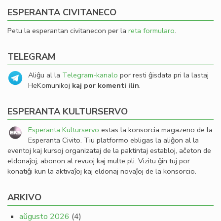
ESPERANTA CIVITANECO
Petu la esperantan civitanecon per la
reta formularo
.
TELEGRAM
Aliĝu al la
Telegram-kanalo
por resti ĝisdata pri la lastaj
HeKomunikoj
kaj por komenti ilin
.
ESPERANTA KULTURSERVO
Esperanta Kulturservo
estas la konsorcia magazeno de la
Esperanta Civito. Tiu platformo ebligas la aliĝon al la
eventoj kaj kursoj organizataj de la paktintaj establoj, aĉeton de
eldonaĵoj, abonon al revuoj kaj multe pli. Vizitu ĝin tuj por
konatiĝi kun la aktivaĵoj kaj eldonaj novaĵoj de la konsorcio.
ARKIVO
aŭgusto 2026
(4)