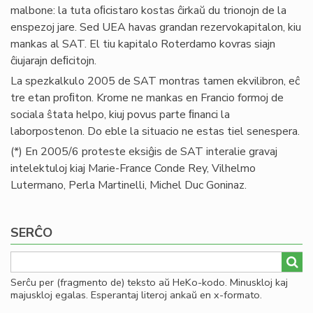
malbone: la tuta oﬁcistaro kostas ĉirkaŭ du trionojn de la
enspezoj jare. Sed UEA havas grandan rezervokapitalon, kiu
mankas al SAT. El tiu kapitalo Roterdamo kovras siajn
ĉiujarajn deﬁcitojn.
La spezkalkulo 2005 de SAT montras tamen ekvilibron, eĉ
tre etan proﬁton. Krome ne mankas en Francio formoj de
sociala ŝtata helpo, kiuj povus parte ﬁnanci la
laborpostenon. Do eble la situacio ne estas tiel senespera.
(*) En 2005/6 proteste eksiĝis de SAT interalie gravaj
intelektuloj kiaj Marie-France Conde Rey, Vilhelmo
Lutermano, Perla Martinelli, Michel Duc Goninaz.
SERĈO
Serĉu per (fragmento de) teksto aŭ HeKo-kodo. Minuskloj kaj
majuskloj egalas. Esperantaj literoj ankaŭ en x-formato.