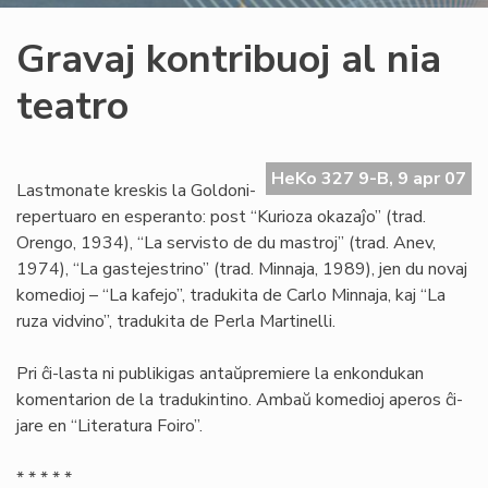
Gravaj kontribuoj al nia
teatro
HeKo 327 9-B, 9 apr 07
Lastmonate kreskis la Goldoni-
repertuaro en esperanto: post “Kurioza okazaĵo” (trad.
Orengo, 1934), “La servisto de du mastroj” (trad. Anev,
1974), “La gastejestrino” (trad. Minnaja, 1989), jen du novaj
komedioj – “La kafejo”, tradukita de Carlo Minnaja, kaj “La
ruza vidvino”, tradukita de Perla Martinelli.
Pri ĉi-lasta ni publikigas antaŭpremiere la enkondukan
komentarion de la tradukintino. Ambaŭ komedioj aperos ĉi-
jare en “Literatura Foiro”.
* * * * *