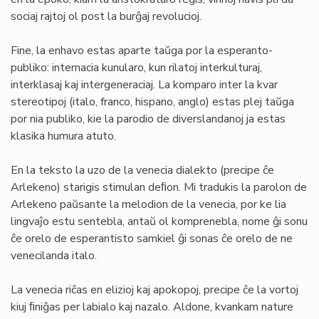
sociaj rajtoj ol post la burĝaj revolucioj.
Fine, la enhavo estas aparte taŭga por la esperanto-
publiko: internacia kunularo, kun rilatoj interkulturaj,
interklasaj kaj intergeneraciaj. La komparo inter la kvar
stereotipoj (italo, franco, hispano, anglo) estas plej taŭga
por nia publiko, kie la parodio de diverslandanoj ja estas
klasika humura atuto.
En la teksto la uzo de la venecia dialekto (precipe ĉe
Arlekeno) starigis stimulan deﬁon. Mi tradukis la parolon de
Arlekeno paŭsante la melodion de la venecia, por ke lia
lingvaĵo estu sentebla, antaŭ ol komprenebla, nome ĝi sonu
ĉe orelo de esperantisto samkiel ĝi sonas ĉe orelo de ne
venecilanda italo.
La venecia riĉas en elizioj kaj apokopoj, precipe ĉe la vortoj
kiuj ﬁniĝas per labialo kaj nazalo. Aldone, kvankam nature