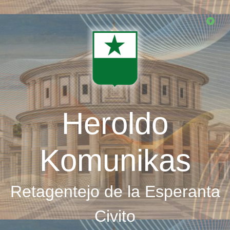
Skip
to
main
content
Heroldo
Komunikas
Retagentejo de la Esperanta
Civito