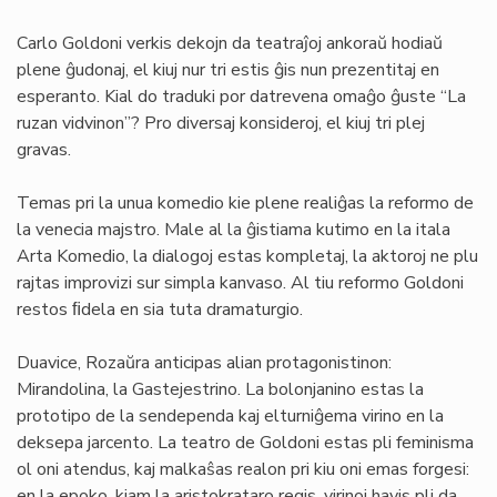
Carlo Goldoni verkis dekojn da teatraĵoj ankoraŭ hodiaŭ
plene ĝudonaj, el kiuj nur tri estis ĝis nun prezentitaj en
esperanto. Kial do traduki por datrevena omaĝo ĝuste “La
ruzan vidvinon”? Pro diversaj konsideroj, el kiuj tri plej
gravas.
Temas pri la unua komedio kie plene realiĝas la reformo de
la venecia majstro. Male al la ĝistiama kutimo en la itala
Arta Komedio, la dialogoj estas kompletaj, la aktoroj ne plu
rajtas improvizi sur simpla kanvaso. Al tiu reformo Goldoni
restos ﬁdela en sia tuta dramaturgio.
Duavice, Rozaŭra anticipas alian protagonistinon:
Mirandolina, la Gastejestrino. La bolonjanino estas la
prototipo de la sendependa kaj elturniĝema virino en la
deksepa jarcento. La teatro de Goldoni estas pli feminisma
ol oni atendus, kaj malkaŝas realon pri kiu oni emas forgesi:
en la epoko, kiam la aristokrataro regis, virinoj havis pli da