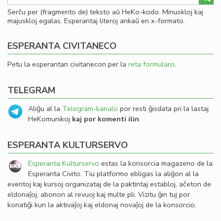
Serĉu per (fragmento de) teksto aŭ HeKo-kodo. Minuskloj kaj
majuskloj egalas. Esperantaj literoj ankaŭ en x-formato.
ESPERANTA CIVITANECO
Petu la esperantan civitanecon per la
reta formularo
.
TELEGRAM
Aliĝu al la
Telegram-kanalo
por resti ĝisdata pri la lastaj
HeKomunikoj
kaj por komenti ilin
.
ESPERANTA KULTURSERVO
Esperanta Kulturservo
estas la konsorcia magazeno de la
Esperanta Civito. Tiu platformo ebligas la aliĝon al la
eventoj kaj kursoj organizataj de la paktintaj establoj, aĉeton de
eldonaĵoj, abonon al revuoj kaj multe pli. Vizitu ĝin tuj por
konatiĝi kun la aktivaĵoj kaj eldonaj novaĵoj de la konsorcio.