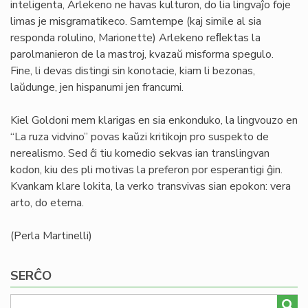
inteligenta, Arlekeno ne havas kulturon, do lia lingvaĵo foje
limas je misgramatikeco. Samtempe (kaj simile al sia
responda rolulino, Marionette) Arlekeno reﬂektas la
parolmanieron de la mastroj, kvazaŭ misforma spegulo.
Fine, li devas distingi sin konotacie, kiam li bezonas,
laŭdunge, jen hispanumi jen francumi.
Kiel Goldoni mem klarigas en sia enkonduko, la lingvouzo en
“La ruza vidvino” povas kaŭzi kritikojn pro suspekto de
nerealismo. Sed ĉi tiu komedio sekvas ian translingvan
kodon, kiu des pli motivas la preferon por esperantigi ĝin.
Kvankam klare lokita, la verko transvivas sian epokon: vera
arto, do eterna.
(Perla Martinelli)
SERĈO