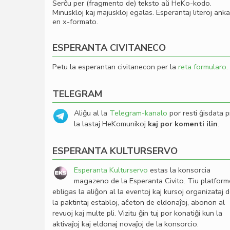
Serĉu per (fragmento de) teksto aŭ HeKo-kodo.
Minuskloj kaj majuskloj egalas. Esperantaj literoj ank
en x-formato.
ESPERANTA CIVITANECO
Petu la esperantan civitanecon per la
reta formularo
.
TELEGRAM
Aliĝu al la
Telegram-kanalo
por resti ĝisdata p
la lastaj HeKomunikoj
kaj por komenti ilin
.
ESPERANTA KULTURSERVO
Esperanta Kulturservo
estas la konsorcia
magazeno de la Esperanta Civito. Tiu platfor
ebligas la aliĝon al la eventoj kaj kursoj organizataj 
la paktintaj establoj, aĉeton de eldonaĵoj, abonon al
revuoj kaj multe pli. Vizitu ĝin tuj por konatiĝi kun la
aktivaĵoj kaj eldonaj novaĵoj de la konsorcio.