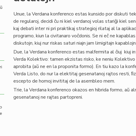
aŭ
Unue, la Verdana konferenco estas kunsido por diskuti tekn
de regularoj, decidi ĉu ni kiel verdanoj volas stariĝi kiel s
kaj debati inter ni pri praktikaj strategioj rilataj al la aplika
programo, kiun la civitanaro voĉdonis. Se ni eĉ ne kapablas f
diskutojn, kiuj nur riskas saturi niajn jam limigitajn kapablojn
Due, la Verdana konferenco estas malfermita al ĉiuj kiuj in
Verda Kolektivo: tamen ekzistas risko, ke neniu Kolektivo
aprobita (aŭ ne en la proponita formo). En tiu kazo la ko
ri
Verda Listo, do nur la elektitaj gesenatanoj rajtos resti, ﬁ
escepto de homoj invititaj de la asembleo mem.
Trie, la Verdana konferenco okazos en hibrida formo, aŭ a
gesenatanoj ne rajtas partopreni.
mo
de