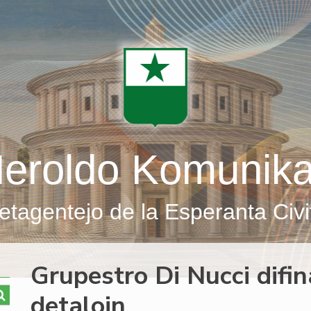
eroldo Komunik
etagentejo de la Esperanta Civi
Grupestro Di Nucci difin
detalojn