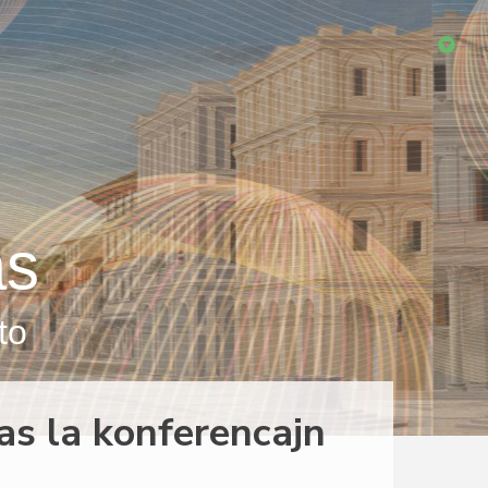
as
to
as la konferencajn