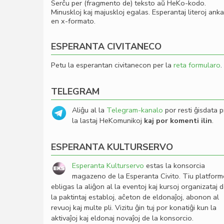
Serĉu per (fragmento de) teksto aŭ HeKo-kodo.
Minuskloj kaj majuskloj egalas. Esperantaj literoj ank
en x-formato.
ESPERANTA CIVITANECO
Petu la esperantan civitanecon per la
reta formularo
.
TELEGRAM
Aliĝu al la
Telegram-kanalo
por resti ĝisdata p
la lastaj HeKomunikoj
kaj por komenti ilin
.
ESPERANTA KULTURSERVO
Esperanta Kulturservo
estas la konsorcia
magazeno de la Esperanta Civito. Tiu platfor
ebligas la aliĝon al la eventoj kaj kursoj organizataj 
la paktintaj establoj, aĉeton de eldonaĵoj, abonon al
revuoj kaj multe pli. Vizitu ĝin tuj por konatiĝi kun la
aktivaĵoj kaj eldonaj novaĵoj de la konsorcio.