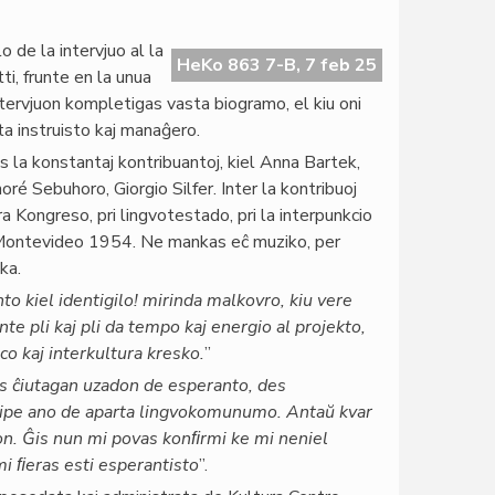
o de la intervjuo al la
HeKo 863 7-B, 7 feb 25
ti, frunte en la unua
tervjuon kompletigas vasta biogramo, el kiu oni
a instruisto kaj manaĝero.
 la konstantaj kontribuantoj, kiel Anna Bartek,
ré Sebuhoro, Giorgio Silfer. Inter la kontribuoj
ra Kongreso, pri lingvotestado, pri la interpunkcio
pri Montevideo 1954. Ne mankas eĉ muziko, per
ka.
to kiel identigilo! mirinda malkovro, kiu vere
te pli kaj pli da tempo kaj energio al projekto,
o kaj interkultura kresko.
”
as ĉiutagan uzadon de esperanto, des
ecipe ano de aparta lingvokomunumo. Antaŭ kvar
econ. Ĝis nun mi povas konﬁrmi ke mi neniel
i ﬁeras esti esperantisto
”.