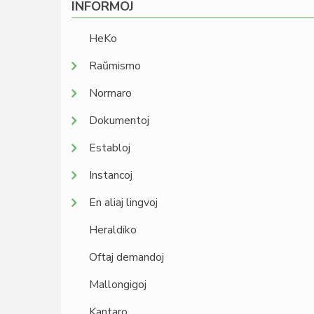
INFORMOJ
HeKo
Raŭmismo
Normaro
Dokumentoj
Establoj
Instancoj
En aliaj lingvoj
Heraldiko
Oftaj demandoj
Mallongigoj
Kantaro