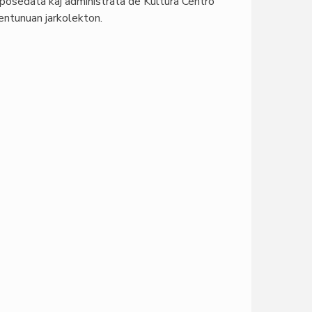
osedata kaj administrata de Kultura Centro
centunuan jarkolekton.