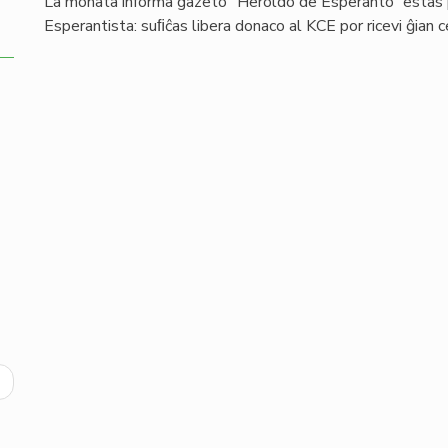
La monata informa gazeto “Heroldo de Esperanto” estas p
Esperantista: suﬁĉas libera donaco al KCE por ricevi ĝian 
ext
age