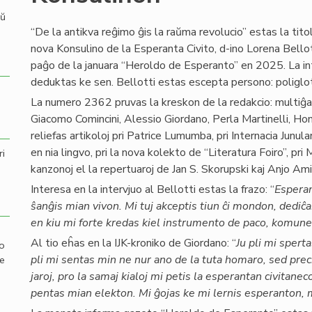
aŭ
“De la antikva reĝimo ĝis la raŭma revolucio” estas la titol
nova Konsulino de la Esperanta Civito, d-ino Lorena Bellot
paĝo de la januara “Heroldo de Esperanto” en 2025. La in
deduktas ke sen. Bellotti estas escepta persono: poliglot
La numero 2362 pruvas la kreskon de la redakcio: multiĝas
Giacomo Comincini, Alessio Giordano, Perla Martinelli, Hono
reliefas artikoloj pri Patrice Lumumba, pri Internacia Junula
en nia lingvo, pri la nova kolekto de “Literatura Foiro”, 
ri
kanzonoj el la repertuaroj de Jan S. Skorupski kaj Anjo Ami
Interesa en la intervjuo al Bellotti estas la frazo: “
Esperan
ŝanĝis mian vivon. Mi tuj akceptis tiun ĉi mondon, dediĉan
en kiu mi forte kredas kiel instrumento de paco, komunec
Al tio eĥas en la IJK-kroniko de Giordano: “
Ju pli mi spert
mo
pli mi sentas min ne nur ano de la tuta homaro, sed pr
de
jaroj, pro la samaj kialoj mi petis la esperantan civitan
pentas mian elekton. Mi ĝojas ke mi lernis esperanton, m