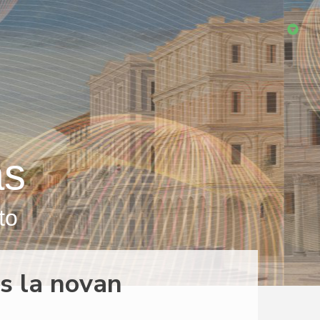
as
to
is la novan