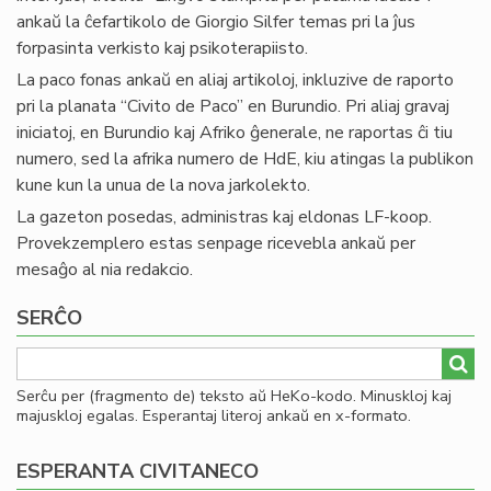
ankaŭ la ĉefartikolo de Giorgio Silfer temas pri la ĵus
forpasinta verkisto kaj psikoterapiisto.
La paco fonas ankaŭ en aliaj artikoloj, inkluzive de raporto
pri la planata “Civito de Paco” en Burundio. Pri aliaj gravaj
iniciatoj, en Burundio kaj Afriko ĝenerale, ne raportas ĉi tiu
numero, sed la afrika numero de HdE, kiu atingas la publikon
kune kun la unua de la nova jarkolekto.
La gazeton posedas, administras kaj eldonas LF-koop.
Provekzemplero estas senpage ricevebla ankaŭ per
mesaĝo al nia redakcio.
SERĈO
Serĉu per (fragmento de) teksto aŭ HeKo-kodo. Minuskloj kaj
majuskloj egalas. Esperantaj literoj ankaŭ en x-formato.
ESPERANTA CIVITANECO