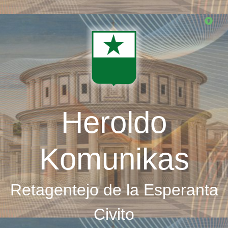
Skip
to
main
content
Heroldo
Komunikas
Retagentejo de la Esperanta
Civito