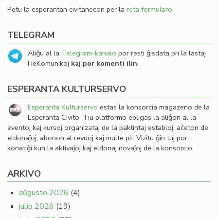
Petu la esperantan civitanecon per la
reta formularo
.
TELEGRAM
Aliĝu al la
Telegram-kanalo
por resti ĝisdata pri la lastaj
HeKomunikoj
kaj por komenti ilin
.
ESPERANTA KULTURSERVO
Esperanta Kulturservo
estas la konsorcia magazeno de la
Esperanta Civito. Tiu platformo ebligas la aliĝon al la
eventoj kaj kursoj organizataj de la paktintaj establoj, aĉeton de
eldonaĵoj, abonon al revuoj kaj multe pli. Vizitu ĝin tuj por
konatiĝi kun la aktivaĵoj kaj eldonaj novaĵoj de la konsorcio.
ARKIVO
aŭgusto 2026
(4)
julio 2026
(19)