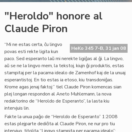
"Heroldo" honore al
Claude Piron
“Mi ne estas certa, ĉu lingvo
HeKo 345 7-B, 31 jan 08
povas esti rekte ligita kun
paco. Sed esperanto laŭ mi nerekte ligiĝas al ĝi. La lingvo,
aŭ se ne la lingvo mem, la tekstoj, kiujn ĝi produktis, estas
stampitaj per la pacama idealo de Zamenhof kaj de la unuaj
esperantistoj. En tio estas ia etoso, kiu transdoniĝas.
Krome agas jenaj faktoj:” tiel Claude Piron komencas sian
plej longan respondon al Aneto Muhlemann, la nova
redaktorino de “Heroldo de Esperanto”, la lasta kiu
intervjuis lin.
Fakte la unua paĝo de “Heroldo de Esperanto” 1:2008
estas plejparte dediĉita al Claude Piron, ne nur pro tiu
intervjuo, titolita “Lingvo stampita per pacama idealo”: